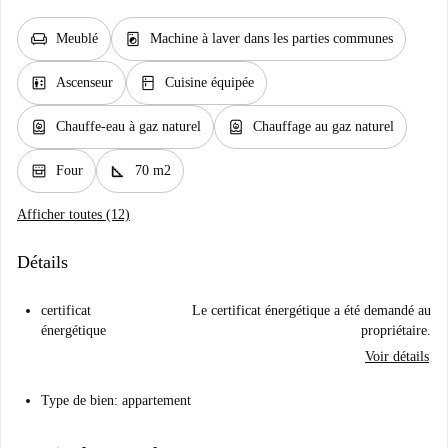
chair
local_laundry_service
Meublé
Machine à laver dans les parties communes
elevator
kitchen
Ascenseur
Cuisine équipée
water_heater
water_heater
Chauffe-eau à gaz naturel
Chauffage au gaz naturel
oven_gen
square_foot
Four
70 m2
Afficher toutes (12)
Détails
certificat
Le certificat énergétique a été demandé au
énergétique
propriétaire.
Voir détails
Type de bien: appartement