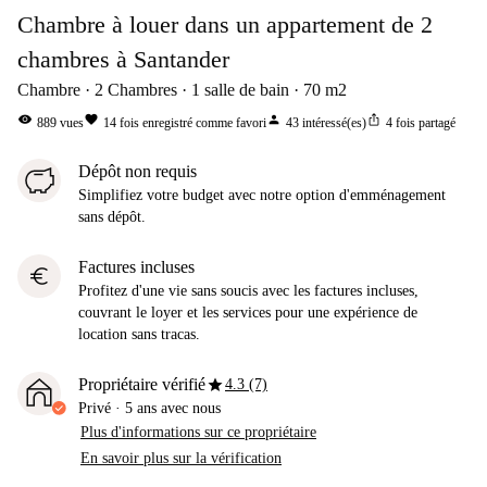
Chambre à louer dans un appartement de 2
chambres à Santander
Chambre
2
Chambres
1
salle de bain
70
m2
visibility
favorite
person
ios_share
889
vues
14
fois enregistré comme favori
43
intéressé(es)
4
fois partagé
Dépôt non requis
Simplifiez votre budget avec notre option d'emménagement
sans dépôt.
Factures incluses
euro
Profitez d'une vie sans soucis avec les factures incluses,
couvrant le loyer et les services pour une expérience de
location sans tracas.
star
Propriétaire vérifié
4.3 (7)
Privé
·
5 ans
avec nous
Plus d'informations sur ce propriétaire
En savoir plus sur la vérification