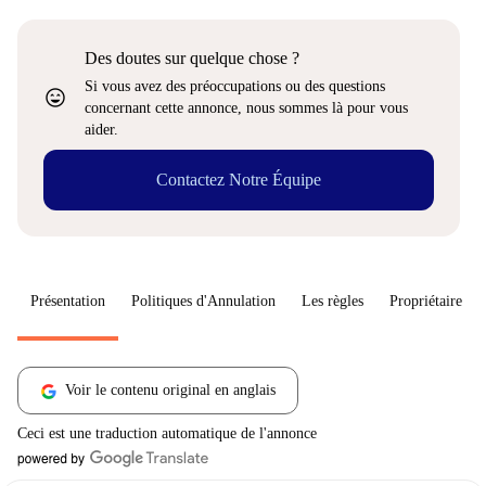
Des doutes sur quelque chose ?
Si vous avez des préoccupations ou des questions
sentiment_very_satisfied
concernant cette annonce, nous sommes là pour vous
aider.
Contactez Notre Équipe
Présentation
Politiques d'Annulation
Les règles
Propriétaire
Voir le contenu original en anglais
Ceci est une traduction automatique de l'annonce