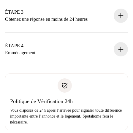
votre mode de paiement.
Nous ne vous facturerons rien tant que le propriétaire
ÉTAPE 3
n’aura pas accepté.
Obtenez une réponse en moins de 24 heures
Le propriétaire dispose de 24 heures pour confirmer.
Si accepté, nous vous facturerons et vous mettrons en
contact avec le propriétaire.
ÉTAPE 4
Si refusé : aucun prélèvement et nous vous proposerons
Emménagement
d’autres options.
Accordez avec le propriétaire les détails de votre arrivée,
Documents requis si votre logement est «
Spotahome plus
remise des clés, etc.
».
Spotahome transférera le premier paiement au propriétaire
Pièce d’identité ou Passeport
uniquement si aucun problème n'est signalé.
Justificatif de solvabilité
Domiciliation bancaire
Politique de Vérification 24h
Vous disposez de 24h après l’arrivée pour signaler toute différence
importante entre l’annonce et le logement. Spotahome fera le
nécessaire.