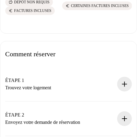
savings
DÉPÔT NON REQUIS
euro
CERTAINES FACTURES INCLUSES
euro
FACTURES INCLUSES
Comment réserver
ÉTAPE 1
Trouvez votre logement
Processus de réservation 100% en ligne.
Logements et Propriétaires vérifiés.
Vous disposez à l’avance de toutes les informations
ÉTAPE 2
nécessaires.
Envoyez votre demande de réservation
Envoyez les informations essentielles sur votre profil et