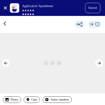
Application Spotahome
Ouvert
4
14
Photos
Carte
Autres chambres