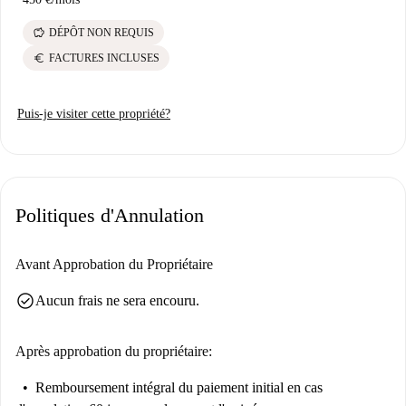
savings
DÉPÔT NON REQUIS
euro
FACTURES INCLUSES
Puis-je visiter cette propriété?
Politiques d'Annulation
Avant Approbation du Propriétaire
check_circle
Aucun frais ne sera encouru.
Après approbation du propriétaire:
Remboursement intégral du paiement initial
en cas