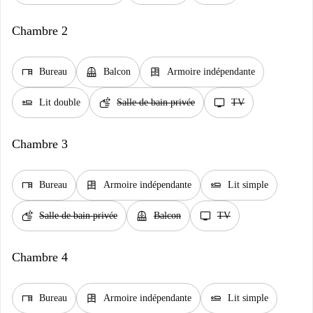
Chambre 2
desk
balcony
dresser
Bureau
Balcon
Armoire indépendante
airline_seat_flat
soap
tv
Lit double
Salle de bain privée
TV
Chambre 3
desk
dresser
airline_seat_flat
Bureau
Armoire indépendante
Lit simple
soap
balcony
tv
Salle de bain privée
Balcon
TV
Chambre 4
desk
dresser
airline_seat_flat
Bureau
Armoire indépendante
Lit simple