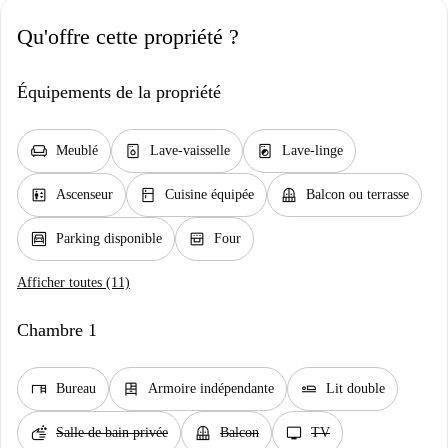
Qu'offre cette propriété ?
Équipements de la propriété
chair
dishwasher_gen
local_laundry_service
Meublé
Lave-vaisselle
Lave-linge
elevator
kitchen
balcony
Ascenseur
Cuisine équipée
Balcon ou terrasse
garage
oven_gen
Parking disponible
Four
Afficher toutes (11)
Chambre 1
desk
dresser
airline_seat_flat
Bureau
Armoire indépendante
Lit double
soap
balcony
tv
Salle de bain privée
Balcon
TV