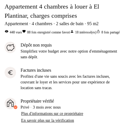
Appartement 4 chambres à louer à El
Plantinar, charges comprises
Appartement
4
chambres
2
salles de bain
95
m2
visibility
favorite
person
ios_share
448
vues
88
fois enregistré comme favori
18
intéressé(es)
8
fois partagé
Dépôt non requis
Simplifiez votre budget avec notre option d'emménagement
sans dépôt.
Factures incluses
euro
Profitez d'une vie sans soucis avec les factures incluses,
couvrant le loyer et les services pour une expérience de
location sans tracas.
Propriétaire vérifié
Privé
·
3 mois
avec nous
Plus d'informations sur ce propriétaire
En savoir plus sur la vérification