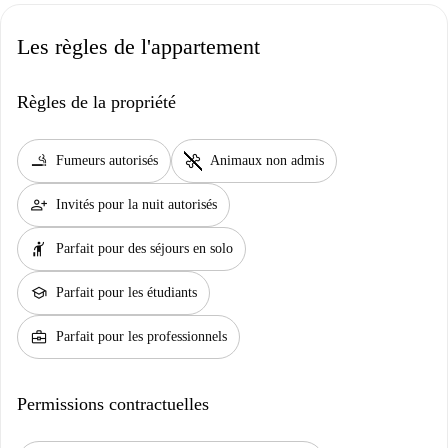
Les règles de l'appartement
Règles de la propriété
smoking_rooms
pet_supplies
Fumeurs autorisés
Animaux non admis
person_add
Invités pour la nuit autorisés
hail
Parfait pour des séjours en solo
school
Parfait pour les étudiants
business_center
Parfait pour les professionnels
Permissions contractuelles