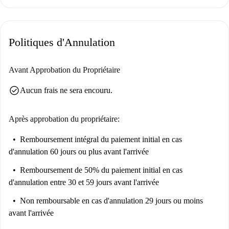
Situé dans le quartier animé d'El Plantinar, à proximité de l'Instituto de
Ciencias de la Educación, il est idéal pour les étudiants et les jeunes
actifs. Vous trouverez à proximité des restaurants comme El Rincón del
Politiques d'Annulation
Jartible, Pirámide et le Bar Café Aljarafe, ainsi que divers marchés
comme Visueña de Supermercados. Le célèbre site touristique de La
Cuadra est également tout proche, ajoutant au charme de ce quartier
Avant Approbation du Propriétaire
dynamique.
check_circle
Aucun frais ne sera encouru.
Après approbation du propriétaire:
Remboursement intégral du paiement initial
en cas
d'annulation 60 jours ou plus avant l'arrivée
Remboursement de 50% du paiement initial
en cas
d'annulation entre 30 et 59 jours avant l'arrivée
Non remboursable
en cas d'annulation 29 jours ou moins
avant l'arrivée