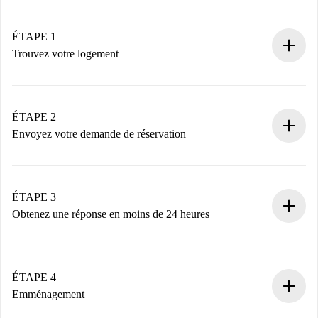
ÉTAPE 1
Trouvez votre logement
Processus de réservation 100% en ligne.
Logements et Propriétaires vérifiés.
Vous disposez à l’avance de toutes les informations
ÉTAPE 2
nécessaires.
Envoyez votre demande de réservation
Envoyez les informations essentielles sur votre profil et
votre mode de paiement.
Nous ne vous facturerons rien tant que le propriétaire
ÉTAPE 3
n’aura pas accepté.
Obtenez une réponse en moins de 24 heures
Le propriétaire dispose de 24 heures pour confirmer.
Si accepté, nous vous facturerons et vous mettrons en
contact avec le propriétaire.
ÉTAPE 4
Si refusé : aucun prélèvement et nous vous proposerons
Emménagement
d’autres options.