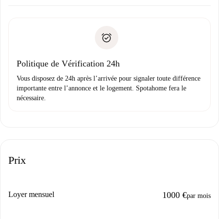
Accordez avec le propriétaire les détails de votre arrivée,
Documents requis si votre logement est «
Spotahome plus
remise des clés, etc.
».
Spotahome transférera le premier paiement au propriétaire
Pièce d’identité ou Passeport
uniquement si aucun problème n'est signalé.
Justificatif de solvabilité
Domiciliation bancaire
Politique de Vérification 24h
Vous disposez de 24h après l’arrivée pour signaler toute différence
importante entre l’annonce et le logement. Spotahome fera le
nécessaire.
Prix
Loyer mensuel
1000 €
par mois