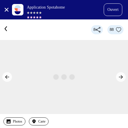
Application Spotahome
Ouvert
8
88
Photos
Carte