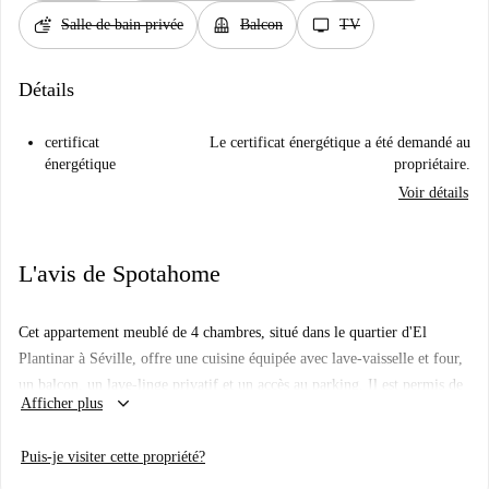
soap
balcony
tv
Salle de bain privée
Balcon
TV
Détails
certificat
Le certificat énergétique a été demandé au
énergétique
propriétaire.
Voir détails
L'avis de Spotahome
Cet appartement meublé de 4 chambres, situé dans le quartier d'El
Plantinar à Séville, offre une cuisine équipée avec lave-vaisselle et four,
un balcon, un lave-linge privatif et un accès au parking. Il est permis de
keyboard_arrow_down
Afficher plus
fumer et les invités sont les bienvenus. Toutes les charges (électricité,
eau, gaz et Wi-Fi) sont comprises. Appréciez le confort et le charme de
Puis-je visiter cette propriété?
ce logement doté de tout le nécessaire.