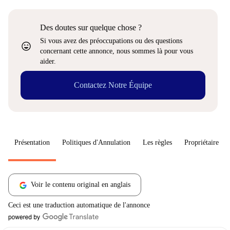
Des doutes sur quelque chose ?
Si vous avez des préoccupations ou des questions
sentiment_very_satisfied
concernant cette annonce, nous sommes là pour vous
aider.
Contactez Notre Équipe
Présentation
Politiques d'Annulation
Les règles
Propriétaire
Voir le contenu original en anglais
Ceci est une traduction automatique de l'annonce