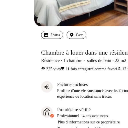
Photos
Carte
Chambre à louer dans une résiden
Résidence
1
chambre
salles de bain
22
m2
visibility
favorite
person
325
vues
11
fois enregistré comme favori
12
Factures incluses
euro
Profitez d'une vie sans soucis avec les factu
expérience de location sans tracas.
Propriétaire vérifié
Professionnel
·
4 ans
avec nous
Plus d'informations sur ce propriétaire