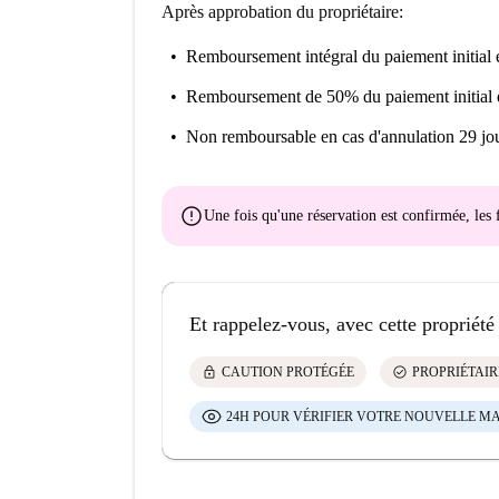
Après approbation du propriétaire:
Remboursement intégral du paiement initial
e
Remboursement de 50% du paiement initial
Non remboursable
en cas d'annulation 29 jou
error
Une fois qu'une réservation est confirmée, le
Et rappelez-vous, avec cette propriété
lock
check_circle
CAUTION PROTÉGÉE
PROPRIÉTAIR
24H POUR VÉRIFIER VOTRE NOUVELLE M