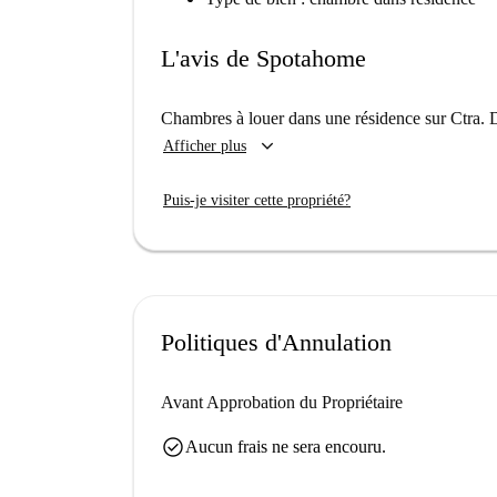
L'avis de Spotahome
Chambres à louer dans une résidence sur Ctra.
keyboard_arrow_down
Afficher plus
Puis-je visiter cette propriété?
Politiques d'Annulation
Avant Approbation du Propriétaire
check_circle
Aucun frais ne sera encouru.