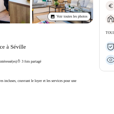
euro
Voir toutes les photos
TOU
ce à Séville
ios_share
intéressé(es)
3
fois partagé
res incluses, couvrant le loyer et les services pour une