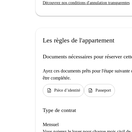
Découvrez nos conditions d'annulation transparentes
Les règles de l'appartement
Documents nécessaires pour réserver cett
Ayez ces documents prêts pour l'étape suivante d
être complétée.
description
description
Pièce d’identité
Passeport
Type de contrat
Mensuel
Vous paierez le loyer pour chaque mois civil de 