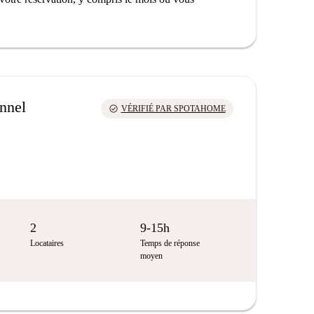
onnel
check_circle
VÉRIFIÉ PAR SPOTAHOME
2
9-15h
Locataires
Temps de réponse
moyen