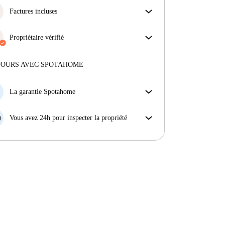
Factures incluses
Profitez d'une vie sans soucis avec les factures
incluses, couvrant le loyer et les services pour une
Propriétaire vérifié
expérience de location sans tracas.
Professionnel
·
4 ans
avec nous
Plus d'informations sur ce propriétaire
JOURS AVEC SPOTAHOME
En savoir plus sur la vérification
La garantie Spotahome
Si le propriétaire annule votre réservation sans
préavis, nous allons soit (A) vous payer une chambre
Vous avez 24h pour inspecter la propriété
d'hôtel et vous aider à trouver un autre logement,
Si le bien ne correspond pas exactement à l'annonce
soit (B) vous rembourser en totalité.
que vous avez vue sur Spotahome, veuillez nous le
faire savoir dans les 24 heures suivant votre arrivée
afin que nous puissions trouver une solution.