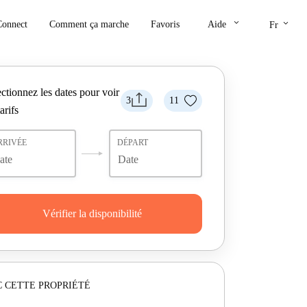
keyboard_arrow_down
keyboard_arrow_down
Connect
Comment ça marche
Favoris
Aide
Fr
ctionnez les dates pour voir
3
11
tarifs
RRIVÉE
DÉPART
Vérifier la disponibilité
 CETTE PROPRIÉTÉ