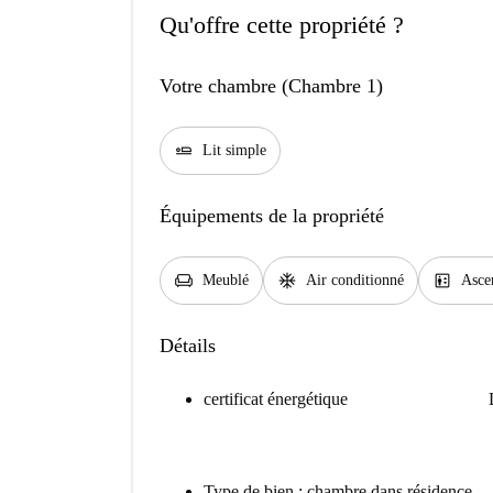
Qu'offre cette propriété ?
Votre chambre (Chambre 1)
airline_seat_flat
Lit simple
Équipements de la propriété
chair
ac_unit
elevator
Meublé
Air conditionné
Asce
Détails
certificat énergétique
Type de bien : chambre dans résidence