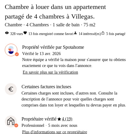
Chambre à louer dans un appartement
partagé de 4 chambres à Villegas.
Chambre
4
Chambres
1
salle de bain
75
m2
visibility
favorite
person
ios_share
328
vues
13
fois enregistré comme favori
14
intéressé(es)
5
fois partagé
Propriété vérifiée par Spotahome
Vérifié le
13 avr. 2026
Notre équipe a vérifié la maison pour s'assurer que tu obtiens
exactement ce que tu vois dans l'annonce.
En savoir plus sur la vérification
Certaines factures incluses
euro
Certaines charges sont incluses, d'autres non. Consulte la
description de l'annonce pour voir quelles charges sont
comprises dans ton loyer et lesquelles tu devras payer en plus.
star
Propriétaire vérifié
4 (19)
Professionnel
·
5 mois
avec nous
Plus d'informations sur ce propriétaire