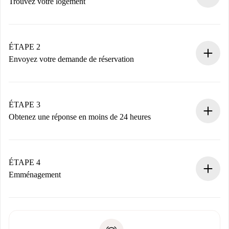
Trouvez votre logement
Processus de réservation 100% en ligne.
Logements et Propriétaires vérifiés.
Vous disposez à l’avance de toutes les informations
ÉTAPE 2
nécessaires.
Envoyez votre demande de réservation
Envoyez les informations essentielles sur votre profil et
votre mode de paiement.
Nous ne vous facturerons rien tant que le propriétaire
ÉTAPE 3
n’aura pas accepté.
Obtenez une réponse en moins de 24 heures
Le propriétaire dispose de 24 heures pour confirmer.
Si accepté, nous vous facturerons et vous mettrons en
contact avec le propriétaire.
ÉTAPE 4
Si refusé : aucun prélèvement et nous vous proposerons
Emménagement
d’autres options.
Accordez avec le propriétaire les détails de votre arrivée,
Documents requis si votre logement est «
Spotahome plus
remise des clés, etc.
».
Spotahome transférera le premier paiement au propriétaire
Pièce d’identité ou Passeport