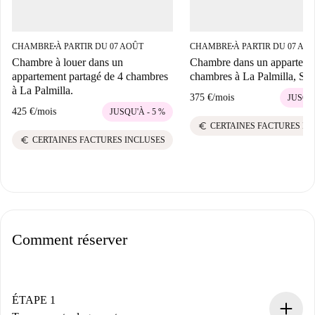
CHAMBRE
À PARTIR DU 07 AOÛT
CHAMBRE
À PARTIR DU 07 AO
■
■
Chambre à louer dans un
Chambre dans un apparteme
appartement partagé de 4 chambres
chambres à La Palmilla, Sév
à La Palmilla.
375 €
/
mois
JUSQU'
425 €
/
mois
JUSQU'À - 5 %
euro
CERTAINES FACTURES IN
euro
CERTAINES FACTURES INCLUSES
Comment réserver
ÉTAPE 1