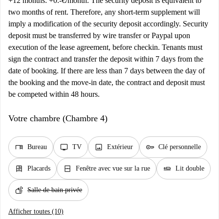
+12 months: +0.-€/month. The security deposit is equivalent to
two months of rent. Therefore, any short-term supplement will
imply a modification of the security deposit accordingly. Security
deposit must be transferred by wire transfer or Paypal upon
execution of the lease agreement, before checkin. Tenants must
sign the contract and transfer the deposit within 7 days from the
date of booking. If there are less than 7 days between the day of
the booking and the move-in date, the contract and deposit must
be competed within 48 hours.
Votre chambre (Chambre 4)
desk
tv
image
key
Bureau
TV
Extérieur
Clé personnelle
dresser
window_closed
airline_seat_flat
Placards
Fenêtre avec vue sur la rue
Lit double
soap
Salle de bain privée
Afficher toutes (10)