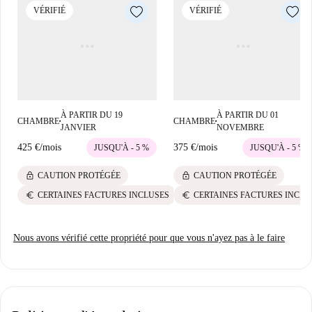
VÉRIFIÉ
VÉRIFIÉ
L'appartement est idéalement situé à Villegas, à Séville. À proximité,
vous trouverez plusieurs supermarchés tels que El Jamón et
Supermercado Yonghui, ainsi qu'un choix de restaurants, notamment
Restaurante Punto Latino Nicaragüense, Maríalamorena Tapas et
Andalucía Kebab. Ce quartier animé offre de nombreux commerces et
services.
À PARTIR DU 19
À PARTIR DU 01
CHAMBRE
CHAMBRE
■
■
JANVIER
NOVEMBRE
425 €
/
mois
375 €
/
mois
JUSQU'À - 5 %
JUSQU'À - 5 %
lock
lock
CAUTION PROTÉGÉE
CAUTION PROTÉGÉE
euro
euro
CERTAINES FACTURES INCLUSES
CERTAINES FACTURES INCLU
Nous avons vérifié cette propriété pour que vous n'ayez pas à le faire