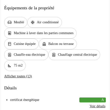
Équipements de la propriété
chair
ac_unit
Meublé
Air conditionné
local_laundry_service
Machine à laver dans les parties communes
kitchen
balcony
Cuisine équipée
Balcon ou terrasse
water_heater
water_heater
Chauffe-eau électrique
Chauffage central électrique
square_foot
75 m2
Afficher toutes (13)
Détails
certificat énergétique
A
Voir détails