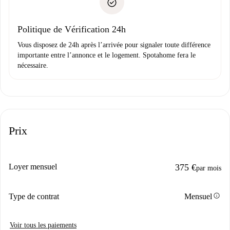
uniquement si aucun problème n'est signalé.
Justificatif de solvabilité
Domiciliation bancaire
Politique de Vérification 24h
Vous disposez de 24h après l’arrivée pour signaler toute différence
importante entre l’annonce et le logement. Spotahome fera le
nécessaire.
Prix
Loyer mensuel
375 €
par mois
info
Type de contrat
Mensuel
Voir tous les paiements