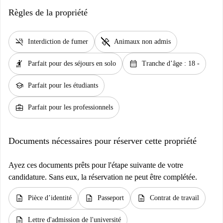
Règles de la propriété
smoke_free
pet_supplies
Interdiction de fumer
Animaux non admis
hail
calendar_month
Parfait pour des séjours en solo
Tranche d’âge : 18 -
school
Parfait pour les étudiants
business_center
Parfait pour les professionnels
Documents nécessaires pour réserver cette propriété
Ayez ces documents prêts pour l'étape suivante de votre
candidature. Sans eux, la réservation ne peut être complétée.
description
description
description
Pièce d’identité
Passeport
Contrat de travail
description
Lettre d'admission de l'université