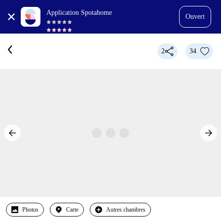
Application Spotahome
Ouvert
2
34
Photos
Carte
Autres chambres