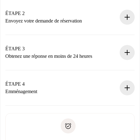
Logements et Propriétaires vérifiés.
Vous disposez à l’avance de toutes les informations
ÉTAPE 2
nécessaires.
Envoyez votre demande de réservation
Envoyez les informations essentielles sur votre profil et
votre mode de paiement.
Nous ne vous facturerons rien tant que le propriétaire
ÉTAPE 3
n’aura pas accepté.
Obtenez une réponse en moins de 24 heures
Le propriétaire dispose de 24 heures pour confirmer.
Si accepté, nous vous facturerons et vous mettrons en
contact avec le propriétaire.
ÉTAPE 4
Si refusé : aucun prélèvement et nous vous proposerons
Emménagement
d’autres options.
Accordez avec le propriétaire les détails de votre arrivée,
Documents requis si votre logement est «
Spotahome plus
remise des clés, etc.
».
Spotahome transférera le premier paiement au propriétaire
Pièce d’identité ou Passeport
uniquement si aucun problème n'est signalé.
Justificatif de solvabilité
Domiciliation bancaire