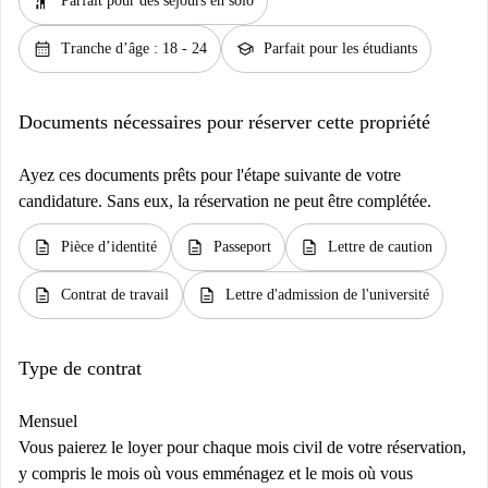
hail
Parfait pour des séjours en solo
calendar_month
school
Tranche d’âge : 18 - 24
Parfait pour les étudiants
Documents nécessaires pour réserver cette propriété
Ayez ces documents prêts pour l'étape suivante de votre
candidature. Sans eux, la réservation ne peut être complétée.
description
description
description
Pièce d’identité
Passeport
Lettre de caution
description
description
Contrat de travail
Lettre d'admission de l'université
Type de contrat
Mensuel
Vous paierez le loyer pour chaque mois civil de votre réservation,
y compris le mois où vous emménagez et le mois où vous