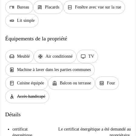
desk
dresser
window_closed
Bureau
Placards
Fenêtre avec vue sur la rue
airline_seat_flat
Lit simple
Équipements de la propriété
chair
ac_unit
tv
Meublé
Air conditionné
TV
local_laundry_service
Machine à laver dans les parties communes
kitchen
balcony
oven_gen
Cuisine équipée
Balcon ou terrasse
Four
accessible
Accès handicapé
Détails
certificat
Le certificat énergétique a été demandé au
énergétique
propriétaire.