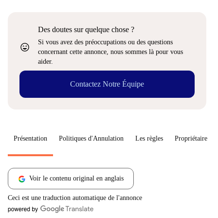
Des doutes sur quelque chose ?
Si vous avez des préoccupations ou des questions
sentiment_very_satisfied
concernant cette annonce, nous sommes là pour vous
aider.
Contactez Notre Équipe
Présentation
Politiques d'Annulation
Les règles
Propriétaire
Voir le contenu original en anglais
Ceci est une traduction automatique de l'annonce