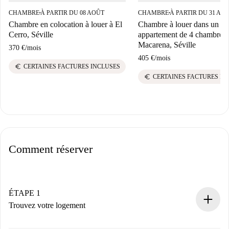
CHAMBRE
À PARTIR DU 08 AOÛT
CHAMBRE
À PARTIR DU 31 AO
■
■
Chambre en colocation à louer à El
Chambre à louer dans un
Cerro, Séville
appartement de 4 chambres 
Macarena, Séville
370 €
/
mois
405 €
/
mois
euro
CERTAINES FACTURES INCLUSES
euro
CERTAINES FACTURES IN
Comment réserver
ÉTAPE 1
Trouvez votre logement
Processus de réservation 100% en ligne.