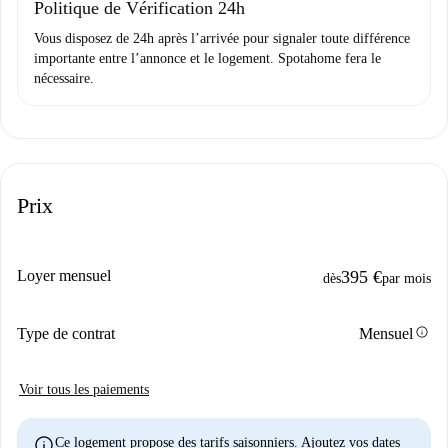
Politique de Vérification 24h
Vous disposez de 24h après l’arrivée pour signaler toute différence
importante entre l’annonce et le logement. Spotahome fera le
nécessaire.
Prix
Loyer mensuel
395 €
dès
par mois
info
Type de contrat
Mensuel
Voir tous les paiements
info
Ce logement propose des tarifs saisonniers. Ajoutez vos dates