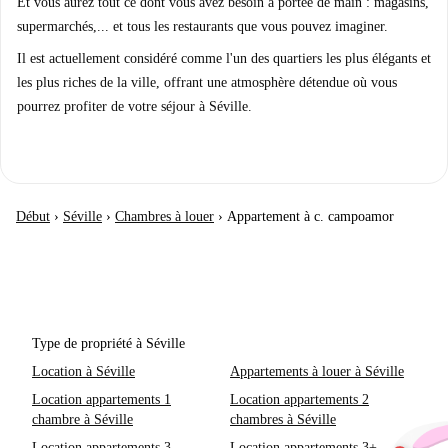
Et vous aurez tout ce dont vous avez besoin à portée de main : magasins,
supermarchés,... et tous les restaurants que vous pouvez imaginer.
Il est actuellement considéré comme l'un des quartiers les plus élégants et
les plus riches de la ville, offrant une atmosphère détendue où vous
pourrez profiter de votre séjour à Séville.
Début
›
Séville
›
Chambres à louer
›
Appartement à c. campoamor
Type de propriété à Séville
Location à Séville
Appartements à louer à Séville
Location appartements 1
Location appartements 2
chambre à Séville
chambres à Séville
Location appartements 3
Location appartements 3+