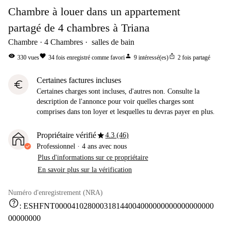
Chambre à louer dans un appartement
partagé de 4 chambres à Triana
Chambre
4
Chambres
salles de bain
visibility
favorite
person
ios_share
330
vues
34
fois enregistré comme favori
9
intéressé(es)
2
fois partagé
Certaines factures incluses
euro
Certaines charges sont incluses, d'autres non. Consulte la
description de l'annonce pour voir quelles charges sont
comprises dans ton loyer et lesquelles tu devras payer en plus.
star
Propriétaire vérifié
4.3 (46)
Professionnel
·
4 ans
avec nous
Plus d'informations sur ce propriétaire
En savoir plus sur la vérification
Numéro d'enregistrement (NRA)
help
:
ESHFNT000041028000318144004000000000000000000
00000000