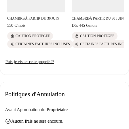
vous dès aujourd'hui !
CHAMBRE
À PARTIR DU 30 JUIN
CHAMBRE
À PARTIR DU 30 JUIN
■
■
550 €
/
mois
Dès
445 €
/
mois
lock
lock
CAUTION PROTÉGÉE
CAUTION PROTÉGÉE
euro
euro
CERTAINES FACTURES INCLUSES
CERTAINES FACTURES INCLU
Puis-je visiter cette propriété?
Politiques d'Annulation
Avant Approbation du Propriétaire
check_circle
Aucun frais ne sera encouru.