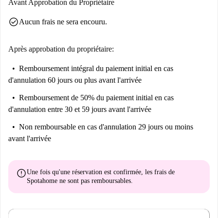
Avant Approbation du Propriétaire
Musées et cinémas : Musée des Beaux-Arts, Musée des Arts Populaires,
check_circle
Aucun frais ne sera encouru.
Palais Las Duenas, Cine Avenida, Zona Este Centro de Ocio, Yelmo
Cines Premium Lagoh
Après approbation du propriétaire:
Les sites incontournables : l'Alcazar, la Giralda, la Cathédrale de Séville,
la Tour d'Or, la Place d'Espagne, le Pont de Triana, Santa Cruz, le Parc
Remboursement intégral du paiement initial
en cas
María Luisa, les Arènes de la Maestranza Royale
d'annulation 60 jours ou plus avant l'arrivée
Zones animées
Remboursement de 50% du paiement initial
en cas
Le centre historique, La rivière et le quartier Arenal, Le quai Muelle de
d'annulation entre 30 et 59 jours avant l'arrivée
Nueva York, Le Paseo de Colon, Santa cruz
Non remboursable
en cas d'annulation 29 jours ou moins
Bars, bars à tapas, cafés-librairies, bars à bières, bars avec musique live,
avant l'arrivée
bars discrets, clubs, restaurants…
L'Alameda, Luzerne, Triana
error
Une fois qu'une réservation est confirmée, les frais de
Fêtes, événements et festivals
Spotahome
ne sont pas remboursables
.
Événements : La Feria de Abril, Semaine Sainte, La Dia de San
Fernando, Romería del Rocío, Corrida de la Virgen del Pilar, Feria de
Séville