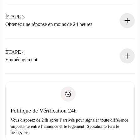
Envoyez les informations essentielles sur votre profil et
votre mode de paiement.
Nous ne vous facturerons rien tant que le propriétaire
ÉTAPE 3
n’aura pas accepté.
Obtenez une réponse en moins de 24 heures
Le propriétaire dispose de 24 heures pour confirmer.
Si accepté, nous vous facturerons et vous mettrons en
contact avec le propriétaire.
ÉTAPE 4
Si refusé : aucun prélèvement et nous vous proposerons
Emménagement
d’autres options.
Accordez avec le propriétaire les détails de votre arrivée,
Documents requis si votre logement est «
Spotahome plus
remise des clés, etc.
».
Spotahome transférera le premier paiement au propriétaire
Pièce d’identité ou Passeport
uniquement si aucun problème n'est signalé.
Justificatif de solvabilité
Domiciliation bancaire
Politique de Vérification 24h
Vous disposez de 24h après l’arrivée pour signaler toute différence
importante entre l’annonce et le logement. Spotahome fera le
nécessaire.