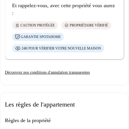
Et rappelez-vous, avec cette propriété vous aurez
Festivals : Festival Pop Sud, Festival du Livre, Festival International des
:
Musiques du Monde, Festival du Film Européen de Séville, Festival du
Film 100% Européen, Biennale Flamenco
lock
check_circle
CAUTION PROTÉGÉE
PROPRIÉTAIRE VÉRIFIÉ
Loisirs
GARANTIE SPOTAHOME
Activités : visites culturelles, spectacles de flamenco, théâtre, croisière
sur le Guadalquivir…
24H POUR VÉRIFIER VOTRE NOUVELLE MAISON
Centres de loisirs : Parc Aquatique Aquopolis, Parc Isla Mágica,
Aquarium de Séville
Découvrez nos conditions d'annulation transparentes
Parcs et jardins : Parc Maria Luisa, Parc Alamillo, Jardins de Murillo
Shopping : Rue Sierpes, Rue Tetuán, Plaza Nueva, Los Arcos, Plaza de
Armas, Lagoh, Torre Sevilla
Les règles de l'appartement
Règles de la propriété