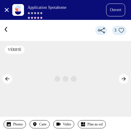
Application Spotahome
Ouvert
4
3
VÉRIFIÉ
Photos
Carte
Vidéo
Plan au sol