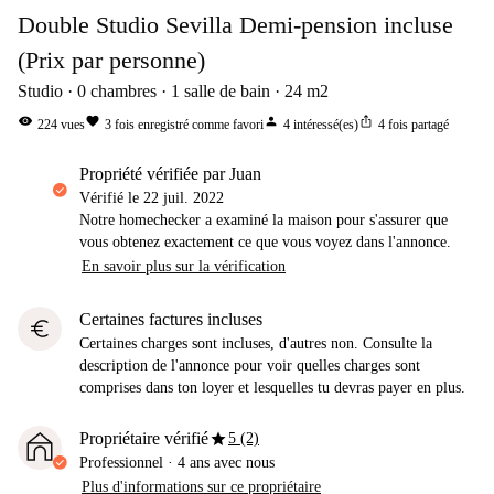
Double Studio Sevilla Demi-pension incluse
(Prix par personne)
Studio
0
chambres
1
salle de bain
24
m2
visibility
favorite
person
ios_share
224
vues
3
fois enregistré comme favori
4
intéressé(es)
4
fois partagé
propriété vérifiée par Juan
Vérifié le
22 juil. 2022
Notre homechecker a examiné la maison pour s'assurer que
vous obtenez exactement ce que vous voyez dans l'annonce.
En savoir plus sur la vérification
Certaines factures incluses
euro
Certaines charges sont incluses, d'autres non. Consulte la
description de l'annonce pour voir quelles charges sont
comprises dans ton loyer et lesquelles tu devras payer en plus.
star
Propriétaire vérifié
5 (2)
Professionnel
·
4 ans
avec nous
Plus d'informations sur ce propriétaire