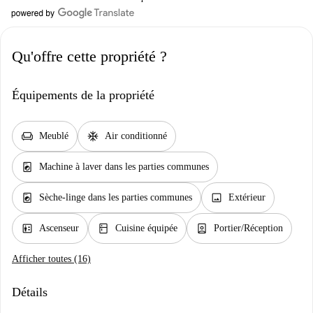
Qu'offre cette propriété ?
Équipements de la propriété
chair
ac_unit
Meublé
Air conditionné
local_laundry_service
Machine à laver dans les parties communes
local_laundry_service
image
Sèche-linge dans les parties communes
Extérieur
elevator
kitchen
person_book
Ascenseur
Cuisine équipée
Portier/Réception
Afficher toutes (16)
Détails