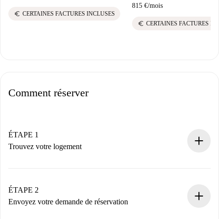
815 €
/
mois
euro
CERTAINES FACTURES INCLUSES
euro
CERTAINES FACTURES IN
Comment réserver
ÉTAPE 1
Trouvez votre logement
Processus de réservation 100% en ligne.
Logements et Propriétaires vérifiés.
Vous disposez à l’avance de toutes les informations
ÉTAPE 2
nécessaires.
Envoyez votre demande de réservation