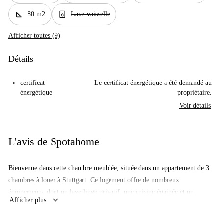
square_foot
dishwasher_gen
80 m2
Lave-vaisselle
Afficher toutes (9)
Détails
certificat
Le certificat énergétique a été demandé au
énergétique
propriétaire.
Voir détails
L'avis de Spotahome
Bienvenue dans cette chambre meublée, située dans un appartement de 3
chambres à louer à Stuttgart. Ce logement offre de nombreux
équipements, dont un lave-linge privatif, une cuisine équipée et un
keyboard_arrow_down
Afficher plus
ascenseur. L'appartement dispose également d'un balcon, idéal pour se
détendre. Toutes les charges sont comprises, pour votre plus grand