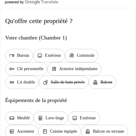
Qu'offre cette propriété ?
Votre chambre (Chambre 1)
desk
image
dresser
Bureau
Extérieur
Commode
key
dresser
Clé personnelle
Armoire indépendante
airline_seat_flat
soap
balcony
Lit double
Salle de bain privée
Balcon
Équipements de la propriété
chair
local_laundry_service
image
Meublé
Lave-linge
Extérieur
elevator
kitchen
balcony
Ascenseur
Cuisine équipée
Balcon ou terrasse