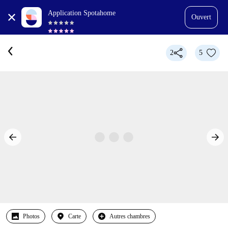
Application Spotahome
Ouvert
2
5
Photos
Carte
Autres chambres