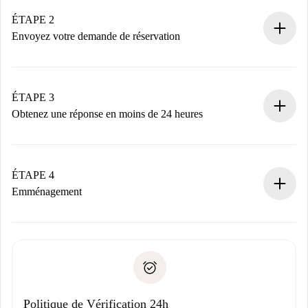
Logements et Propriétaires vérifiés.
Vous disposez à l’avance de toutes les informations
ÉTAPE 2
nécessaires.
Envoyez votre demande de réservation
Envoyez les informations essentielles sur votre profil et
votre mode de paiement.
Nous ne vous facturerons rien tant que le propriétaire
ÉTAPE 3
n’aura pas accepté.
Obtenez une réponse en moins de 24 heures
Le propriétaire dispose de 24 heures pour confirmer.
Si accepté, nous vous facturerons et vous mettrons en
contact avec le propriétaire.
ÉTAPE 4
Si refusé : aucun prélèvement et nous vous proposerons
Emménagement
d’autres options.
Accordez avec le propriétaire les détails de votre arrivée,
Documents requis si votre logement est «
Spotahome plus
remise des clés, etc.
».
Spotahome transférera le premier paiement au propriétaire
Pièce d’identité ou Passeport
uniquement si aucun problème n'est signalé.
Justificatif de solvabilité
Domiciliation bancaire
Politique de Vérification 24h