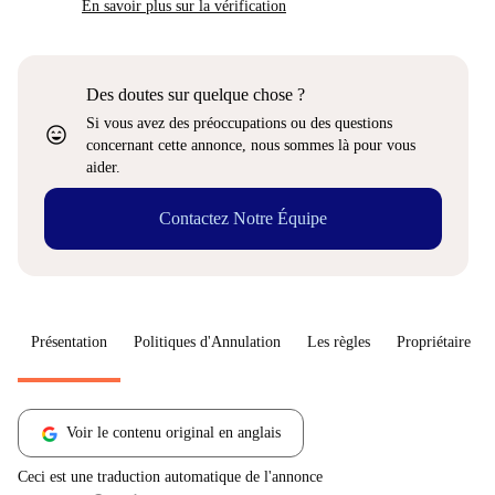
En savoir plus sur la vérification
Des doutes sur quelque chose ?
Si vous avez des préoccupations ou des questions
sentiment_very_satisfied
concernant cette annonce, nous sommes là pour vous
aider.
Contactez Notre Équipe
Présentation
Politiques d'Annulation
Les règles
Propriétaire
Voir le contenu original en anglais
Ceci est une traduction automatique de l'annonce