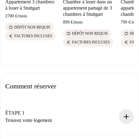
Appartement 3 chambres
Chambre à louer dans un
Chambre 
à louer à Stuttgart
appartement partagé de 3
appartem
chambres à Stuttgart
chambres 
2700 €
/
mois
899 €
/
mois
799 €
/
moi
savings
DÉPÔT NON REQUIS
savings
savings
DÉPÔT NON REQUIS
DÉPÔ
euro
FACTURES INCLUSES
euro
euro
FACTURES INCLUSES
FACT
Comment réserver
ÉTAPE 1
Trouvez votre logement
Processus de réservation 100% en ligne.