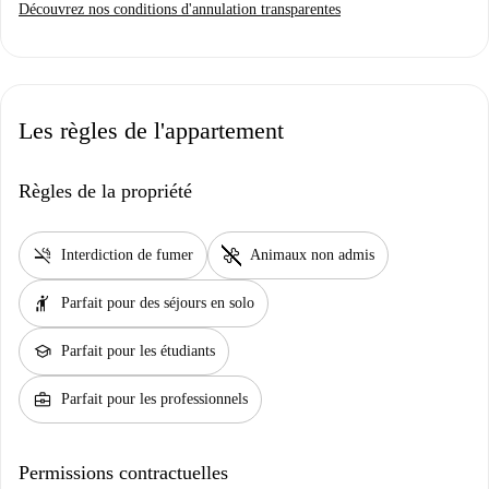
Découvrez nos conditions d'annulation transparentes
Les règles de l'appartement
Règles de la propriété
smoke_free
pet_supplies
Interdiction de fumer
Animaux non admis
hail
Parfait pour des séjours en solo
school
Parfait pour les étudiants
business_center
Parfait pour les professionnels
Permissions contractuelles