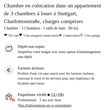
Chambre en colocation dans un appartement
de 3 chambres à louer à Stuttgart,
Charlottenstraße, charges comprises
Chambre
3
Chambres
1
salle de bain
80
m2
visibility
favorite
person
ios_share
161
vues
5
fois enregistré comme favori
2
intéressé(es)
2
fois partagé
Dépôt non requis
Simplifiez votre budget avec notre option d'emménagement
sans dépôt.
Factures incluses
euro
Profitez d'une vie sans soucis avec les factures incluses,
couvrant le loyer et les services pour une expérience de
location sans tracas.
star
Propriétaire vérifié
3.8 (198)
Professionnel
·
3 ans
avec nous
Plus d'informations sur ce propriétaire