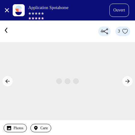
Application Spotahome
Ouvert
4
3
Photos
Carte