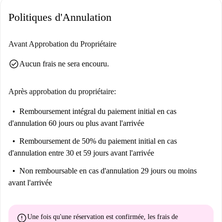
d'intérêt. À proximité, vous trouverez le Stolperstein für Albert FALK,
Politiques d'Annulation
un site touristique majeur. Des restaurants comme Laxmy, Da Zio Pizza
et Ochsen-Restaurant Bar Brasserie sont accessibles à pied. De plus,
plusieurs autres restaurants et sites historiques tels que Eiernest et
Avant Approbation du Propriétaire
Brunnen Heslacher Hocker se trouvent également à proximité.
check_circle
Aucun frais ne sera encouru.
Après approbation du propriétaire:
Remboursement intégral du paiement initial
en cas
d'annulation 60 jours ou plus avant l'arrivée
Remboursement de 50% du paiement initial
en cas
d'annulation entre 30 et 59 jours avant l'arrivée
Non remboursable
en cas d'annulation 29 jours ou moins
avant l'arrivée
error
Une fois qu'une réservation est confirmée, les frais de