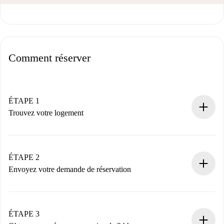
Comment réserver
ÉTAPE 1
Trouvez votre logement
Processus de réservation 100% en ligne.
Logements et Propriétaires vérifiés.
Vous disposez à l’avance de toutes les informations
ÉTAPE 2
nécessaires.
Envoyez votre demande de réservation
Envoyez les informations essentielles sur votre profil et
votre mode de paiement.
Nous ne vous facturerons rien tant que le propriétaire
ÉTAPE 3