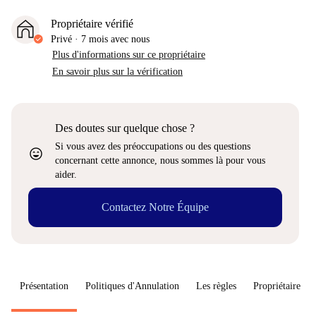
Propriétaire vérifié
Privé
·
7 mois
avec nous
Plus d'informations sur ce propriétaire
En savoir plus sur la vérification
Des doutes sur quelque chose ?
Si vous avez des préoccupations ou des questions
sentiment_very_satisfied
concernant cette annonce, nous sommes là pour vous
aider.
Contactez Notre Équipe
Présentation
Politiques d'Annulation
Les règles
Propriétaire