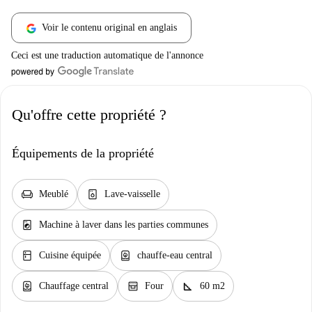
Voir le contenu original en anglais
Ceci est une traduction automatique de l'annonce
Qu'offre cette propriété ?
Équipements de la propriété
chair
dishwasher_gen
Meublé
Lave-vaisselle
local_laundry_service
Machine à laver dans les parties communes
kitchen
water_heater
Cuisine équipée
chauffe-eau central
water_heater
oven_gen
square_foot
Chauffage central
Four
60 m2