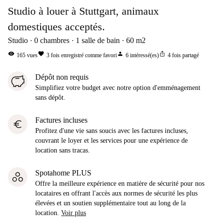
Studio à louer à Stuttgart, animaux
domestiques acceptés.
Studio
0
chambres
1
salle de bain
60
m2
visibility
favorite
person
ios_share
165
vues
3
fois enregistré comme favori
6
intéressé(es)
4
fois partagé
Dépôt non requis
Simplifiez votre budget avec notre option d'emménagement
sans dépôt.
Factures incluses
euro
Profitez d'une vie sans soucis avec les factures incluses,
couvrant le loyer et les services pour une expérience de
location sans tracas.
Spotahome PLUS
Offre la meilleure expérience en matière de sécurité pour nos
locataires en offrant l'accès aux normes de sécurité les plus
élevées et un soutien supplémentaire tout au long de la
location.
Voir plus