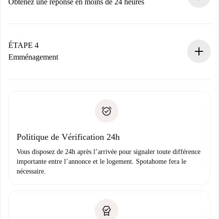
n’aura pas accepté.
Obtenez une réponse en moins de 24 heures
Le propriétaire dispose de 24 heures pour confirmer.
Si accepté, nous vous facturerons et vous mettrons en
contact avec le propriétaire.
ÉTAPE 4
Si refusé : aucun prélèvement et nous vous proposerons
Emménagement
d’autres options.
Accordez avec le propriétaire les détails de votre arrivée,
Documents requis si votre logement est «
Spotahome plus
remise des clés, etc.
».
Spotahome transférera le premier paiement au propriétaire
Pièce d’identité ou Passeport
uniquement si aucun problème n'est signalé.
Justificatif de solvabilité
Domiciliation bancaire
Politique de Vérification 24h
Vous disposez de 24h après l’arrivée pour signaler toute différence
importante entre l’annonce et le logement. Spotahome fera le
nécessaire.