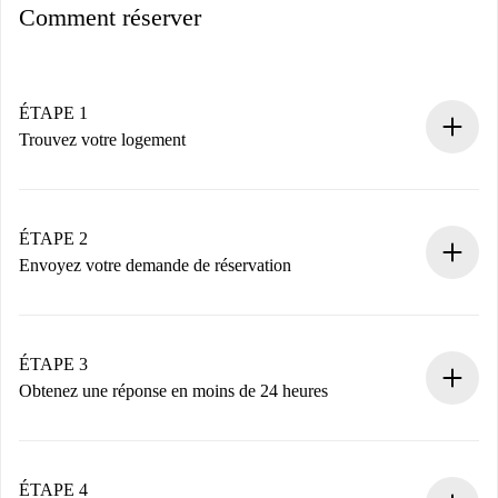
Comment réserver
ÉTAPE 1
Trouvez votre logement
Processus de réservation 100% en ligne.
Logements et Propriétaires vérifiés.
Vous disposez à l’avance de toutes les informations
ÉTAPE 2
nécessaires.
Envoyez votre demande de réservation
Envoyez les informations essentielles sur votre profil et
votre mode de paiement.
Nous ne vous facturerons rien tant que le propriétaire
ÉTAPE 3
n’aura pas accepté.
Obtenez une réponse en moins de 24 heures
Le propriétaire dispose de 24 heures pour confirmer.
Si accepté, nous vous facturerons et vous mettrons en
contact avec le propriétaire.
ÉTAPE 4