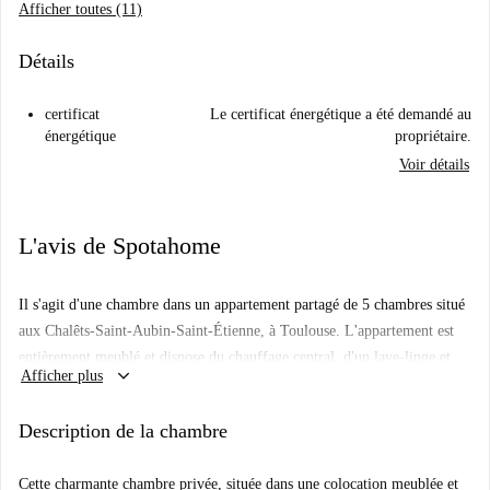
Afficher toutes (11)
Détails
certificat
Le certificat énergétique a été demandé au
énergétique
propriétaire.
Voir détails
L'avis de Spotahome
Il s'agit d'une chambre dans un appartement partagé de 5 chambres situé
aux Chalêts-Saint-Aubin-Saint-Étienne, à Toulouse. L'appartement est
entièrement meublé et dispose du chauffage central, d'un lave-linge et
keyboard_arrow_down
Afficher plus
d'un lave-vaisselle pour un confort moderne. Toutes les charges
(électricité, eau, gaz et Wi-Fi) sont comprises dans le loyer, pour plus de
Description de la chambre
simplicité. Les couples ne sont pas admis et la chambre convient aussi
bien aux étudiants qu'aux jeunes actifs. Ce logement a été
Cette charmante chambre privée, située dans une colocation meublée et
personnellement vérifié par Spotahome, garantissant ainsi sa conformité