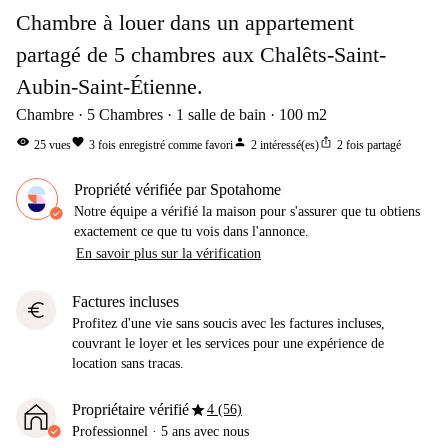
Chambre à louer dans un appartement
partagé de 5 chambres aux Chalêts-Saint-
Aubin-Saint-Étienne.
Chambre
5
Chambres
1
salle de bain
100
m2
visibility
favorite
person
ios_share
25
vues
3
fois enregistré comme favori
2
intéressé(es)
2
fois partagé
Propriété vérifiée par Spotahome
Notre équipe a vérifié la maison pour s'assurer que tu obtiens
exactement ce que tu vois dans l'annonce.
En savoir plus sur la vérification
Factures incluses
euro
Profitez d'une vie sans soucis avec les factures incluses,
couvrant le loyer et les services pour une expérience de
location sans tracas.
star
Propriétaire vérifié
4 (56)
Professionnel
·
5 ans
avec nous