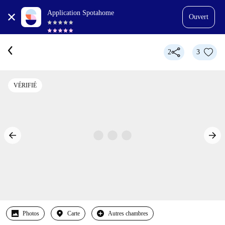
Application Spotahome
Ouvert
2
3
VÉRIFIÉ
Photos
Carte
Autres chambres