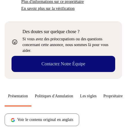
Plus d'informations sur ce propriétaire
En savoir plus sur la vérification
Des doutes sur quelque chose ?
Si vous avez des préoccupations ou des questions
sentiment_very_satisfied
concernant cette annonce, nous sommes là pour vous
aider.
Contactez Notre Équipe
Présentation
Politiques d'Annulation
Les règles
Propriétaire
Voir le contenu original en anglais