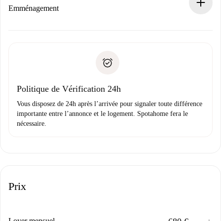
Si refusé : aucun prélèvement et nous vous proposerons
Emménagement
d’autres options.
Accordez avec le propriétaire les détails de votre arrivée,
Documents requis si votre logement est «
Spotahome plus
remise des clés, etc.
».
Spotahome transférera le premier paiement au propriétaire
Pièce d’identité ou Passeport
uniquement si aucun problème n'est signalé.
Justificatif de solvabilité
Domiciliation bancaire
Politique de Vérification 24h
Vous disposez de 24h après l’arrivée pour signaler toute différence
importante entre l’annonce et le logement. Spotahome fera le
nécessaire.
Prix
Loyer mensuel