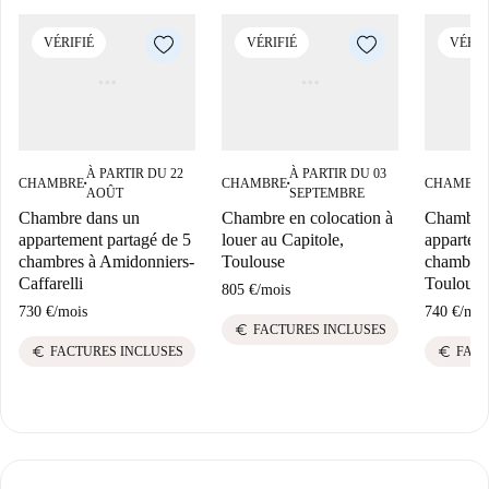
VÉRIFIÉ
VÉRIFIÉ
VÉRIF
À PARTIR DU 22
À PARTIR DU 03
CHAMBRE
CHAMBRE
CHAMBR
■
■
AOÛT
SEPTEMBRE
Chambre dans un
Chambre en colocation à
Chambre 
appartement partagé de 5
louer au Capitole,
appartem
chambres à Amidonniers-
Toulouse
chambres
Caffarelli
Toulouse
805 €
/
mois
730 €
/
mois
740 €
/
moi
euro
FACTURES INCLUSES
euro
euro
FACTURES INCLUSES
FACT