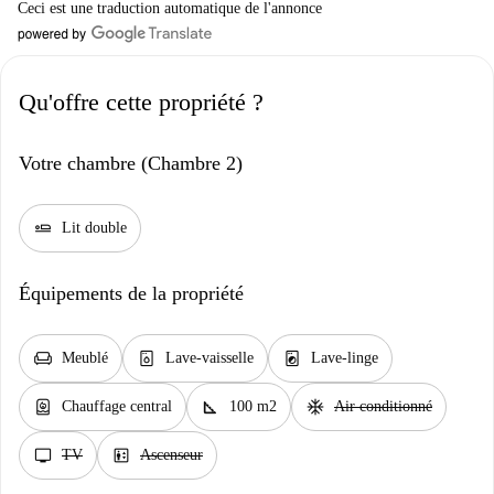
Ceci est une traduction automatique de l'annonce
Qu'offre cette propriété ?
Votre chambre (Chambre 2)
airline_seat_flat
Lit double
Équipements de la propriété
chair
dishwasher_gen
local_laundry_service
Meublé
Lave-vaisselle
Lave-linge
water_heater
square_foot
ac_unit
Chauffage central
100 m2
Air conditionné
tv
elevator
TV
Ascenseur