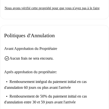
Nous avons vérifié cette propriété pour que vous n'ayez pas à le faire
Politiques d'Annulation
Avant Approbation du Propriétaire
check_circle
Aucun frais ne sera encouru.
Après approbation du propriétaire:
Remboursement intégral du paiement initial
en cas
d'annulation 60 jours ou plus avant l'arrivée
Remboursement de 50% du paiement initial
en cas
d'annulation entre 30 et 59 jours avant l'arrivée