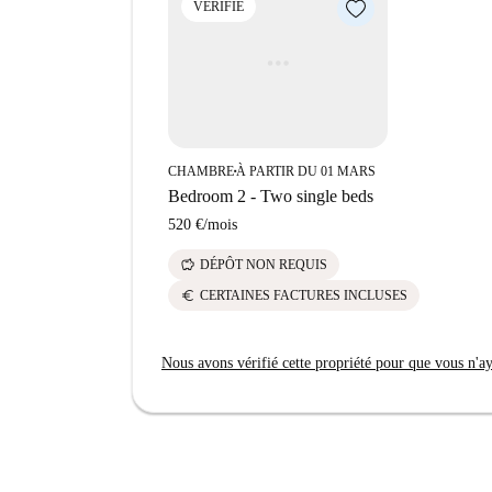
VÉRIFIÉ
Mediterranei, Panificio Dalprà et Burger F*cktor
votre chez-vous idéal !
CHAMBRE
À PARTIR DU 01 MARS
■
Bedroom 2 - Two single beds
520 €
/
mois
savings
DÉPÔT NON REQUIS
euro
CERTAINES FACTURES INCLUSES
Nous avons vérifié cette propriété pour que vous n'aye