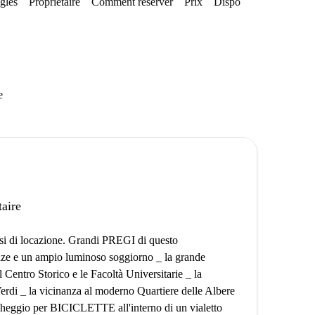
gles
Propriétaire
Comment réserver
Prix
Disponibilités
e
taire
esi di locazione. Grandi PREGI di questo
nze e un ampio luminoso soggiorno _ la grande
l Centro Storico e le Facoltà Universitarie _ la
 Verdi _ la vicinanza al moderno Quartiere delle Albere
archeggio per BICICLETTE all'interno di un vialetto