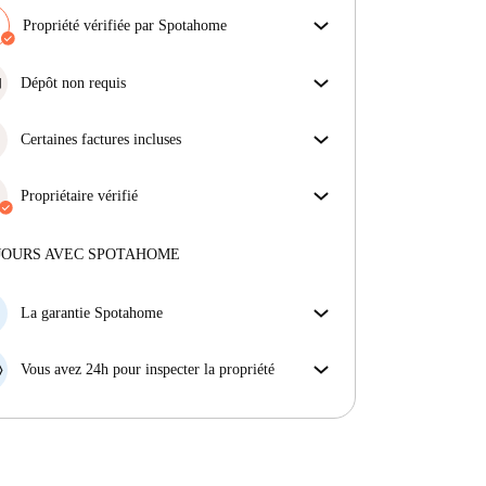
Propriété vérifiée par Spotahome
Notre équipe a vérifié la maison pour s'assurer que tu
obtiens exactement ce que tu vois dans l'annonce.
Dépôt non requis
En savoir plus sur la vérification
Simplifiez votre budget avec notre option
d'emménagement sans dépôt.
Certaines factures incluses
Certaines charges sont incluses, d'autres non.
Consulte la description de l'annonce pour voir
Propriétaire vérifié
quelles charges sont comprises dans ton loyer et
Privé
·
lesquelles tu devras payer en plus.
Plus d'informations sur ce propriétaire
JOURS AVEC SPOTAHOME
En savoir plus sur la vérification
La garantie Spotahome
Si le propriétaire annule votre réservation sans
préavis, nous allons soit (A) vous payer une chambre
Vous avez 24h pour inspecter la propriété
d'hôtel et vous aider à trouver un autre logement,
Si le bien ne correspond pas exactement à l'annonce
soit (B) vous rembourser en totalité.
que vous avez vue sur Spotahome, veuillez nous le
faire savoir dans les 24 heures suivant votre arrivée
afin que nous puissions trouver une solution.