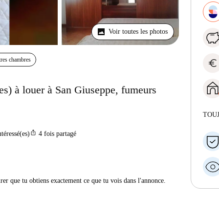
Voir toutes les photos
res chambres
euro
s) à louer à San Giuseppe, fumeurs
TOU
ios_share
ntéressé(es)
4
fois partagé
urer que tu obtiens exactement ce que tu vois dans l'annonce.