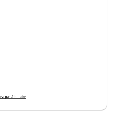
y, à quelques pas seulement. Faites de cet endroit
z pas à le faire