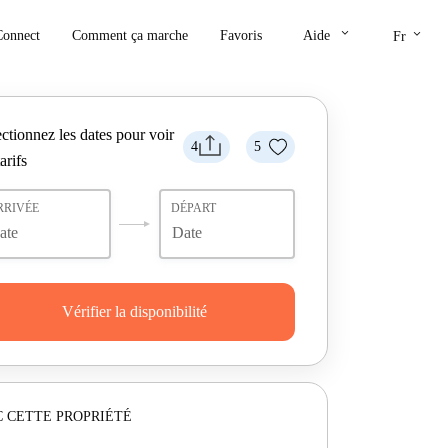
keyboard_arrow_down
keyboard_arrow_down
Connect
Comment ça marche
Favoris
Aide
Fr
ctionnez les dates pour voir
4
5
tarifs
RRIVÉE
DÉPART
Vérifier la disponibilité
 CETTE PROPRIÉTÉ