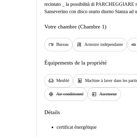
recintato _ la possibilità di PARCHEGGIARE nell
Sanseverino con disco orario diurno Stanza ad u
Votre chambre (Chambre 1)
desk
dresser
airline_seat_flat
Bureau
Armoire indépendante
Équipements de la propriété
chair
local_laundry_service
Meublé
Machine à laver dans les par
ac_unit
elevator
Air conditionné
Ascenseur
Détails
certificat énergétique