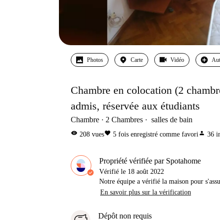
Photos
Carte
Vidéo
Aut
Chambre en colocation (2 chambre
admis, réservée aux étudiants
Chambre
2
Chambres
salles de bain
visibility
favorite
person
208
vues
5
fois enregistré comme favori
36
i
Propriété vérifiée par Spotahome
Vérifié le
18 août 2022
Notre équipe a vérifié la maison pour s'ass
En savoir plus sur la vérification
Dépôt non requis