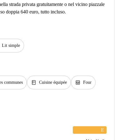
a strada privata gratuitamente o nel vicino piazzale
so doppia 640 euro, tutto incluso.
Lit simple
kitchen
oven_gen
ties communes
Cuisine équipée
Four
E