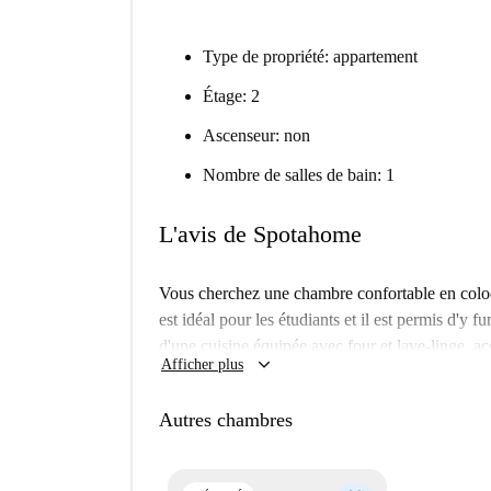
Type de propriété: appartement
Étage: 2
Ascenseur: non
Nombre de salles de bain: 1
L'avis de Spotahome
Vous cherchez une chambre confortable en colo
est idéal pour les étudiants et il est permis d'y
d'une cuisine équipée avec four et lave-linge, a
keyboard_arrow_down
Afficher plus
tranquillité d'esprit, le logement a été personn
San Giuseppe offre un cadre de vie dynamique a
Autres chambres
établissements d'enseignement comme le Polo Uni
Innovation sont facilement accessibles. Des lieu
charme du quartier. Vous trouverez également un 