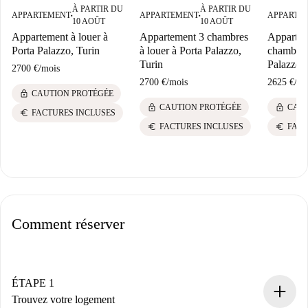
À PARTIR DU
À PARTIR DU
APPARTEMENT
APPARTEMENT
APPARTE
■
■
10 AOÛT
10 AOÛT
Appartement à louer à
Appartement 3 chambres
Appartem
Porta Palazzo, Turin
à louer à Porta Palazzo,
chambres 
Turin
Palazzo, 
2700 €
/
mois
2700 €
/
mois
2625 €
/
mo
lock
CAUTION PROTÉGÉE
lock
lock
CAUTION PROTÉGÉE
CAUT
euro
FACTURES INCLUSES
euro
euro
FACTURES INCLUSES
FACT
Comment réserver
ÉTAPE 1
Trouvez votre logement