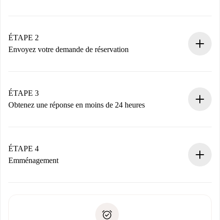
Processus de réservation 100% en ligne.
Logements et Propriétaires vérifiés.
Vous disposez à l’avance de toutes les informations
ÉTAPE 2
nécessaires.
Envoyez votre demande de réservation
Envoyez les informations essentielles sur votre profil et
votre mode de paiement.
Nous ne vous facturerons rien tant que le propriétaire
ÉTAPE 3
n’aura pas accepté.
Obtenez une réponse en moins de 24 heures
Le propriétaire dispose de 24 heures pour confirmer.
Si accepté, nous vous facturerons et vous mettrons en
contact avec le propriétaire.
ÉTAPE 4
Si refusé : aucun prélèvement et nous vous proposerons
Emménagement
d’autres options.
Accordez avec le propriétaire les détails de votre arrivée,
Documents requis si votre logement est «
Spotahome plus
remise des clés, etc.
».
Spotahome transférera le premier paiement au propriétaire
Pièce d’identité ou Passeport
uniquement si aucun problème n'est signalé.
Justificatif de solvabilité