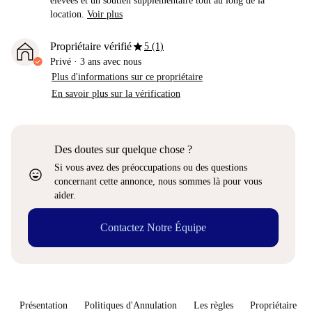
élevées et un soutien supplémentaire tout au long de la
location.
Voir plus
star
Propriétaire vérifié
5 (1)
Privé
·
3 ans
avec nous
Plus d'informations sur ce propriétaire
En savoir plus sur la vérification
Des doutes sur quelque chose ?
Si vous avez des préoccupations ou des questions
sentiment_very_satisfied
concernant cette annonce, nous sommes là pour vous
aider.
Contactez Notre Équipe
Présentation
Politiques d'Annulation
Les règles
Propriétaire