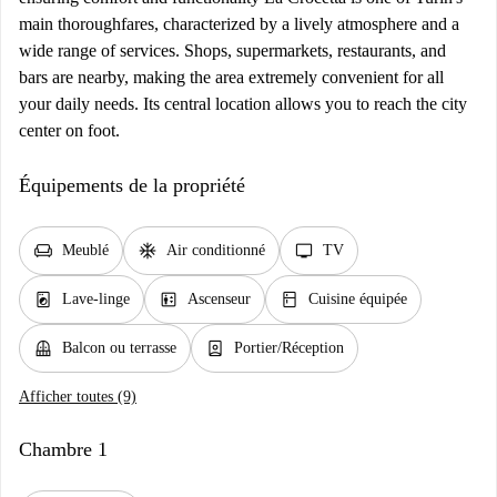
main thoroughfares, characterized by a lively atmosphere and a
wide range of services. Shops, supermarkets, restaurants, and
bars are nearby, making the area extremely convenient for all
your daily needs. Its central location allows you to reach the city
center on foot.
Équipements de la propriété
chair
ac_unit
tv
Meublé
Air conditionné
TV
local_laundry_service
elevator
kitchen
Lave-linge
Ascenseur
Cuisine équipée
balcony
person_book
Balcon ou terrasse
Portier/Réception
Afficher toutes (9)
Chambre 1