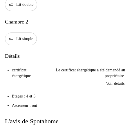
airline_seat_flat
Lit double
Chambre 2
airline_seat_flat
Lit simple
Détails
certificat
Le certificat énergétique a été demandé au
énergétique
propriétaire.
Voir détails
Étages : 4 et 5
Ascenseur : oui
L'avis de Spotahome