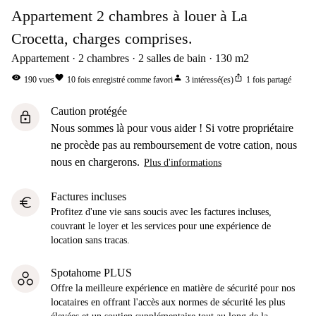
Appartement 2 chambres à louer à La
Crocetta, charges comprises.
Appartement
2
chambres
2
salles de bain
130
m2
visibility
favorite
person
ios_share
190
vues
10
fois enregistré comme favori
3
intéressé(es)
1
fois partagé
Caution protégée
lock
Nous sommes là pour vous aider ! Si votre propriétaire
ne procède pas au remboursement de votre cation, nous
nous en chargerons.
Plus d'informations
Factures incluses
euro
Profitez d'une vie sans soucis avec les factures incluses,
couvrant le loyer et les services pour une expérience de
location sans tracas.
Spotahome PLUS
Offre la meilleure expérience en matière de sécurité pour nos
locataires en offrant l'accès aux normes de sécurité les plus