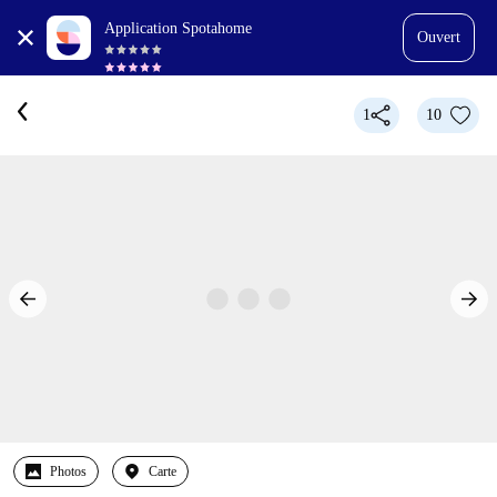
Application Spotahome
Ouvert
1
10
Photos
Carte