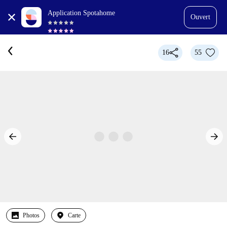
Application Spotahome
Ouvert
16
55
Photos
Carte