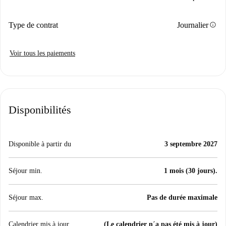
info
Type de contrat
Journalier
Voir tous les paiements
Disponibilités
Disponible à partir du
3 septembre 2027
Séjour min.
1 mois (30 jours).
Séjour max.
Pas de durée maximale
Calendrier mis à jour
(Le calendrier n´a pas été mis à jour)