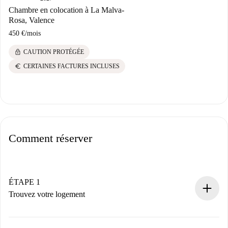
Chambre en colocation à La Malva-
Rosa, Valence
450 €
/
mois
lock
CAUTION PROTÉGÉE
euro
CERTAINES FACTURES INCLUSES
Comment réserver
ÉTAPE 1
Trouvez votre logement
Processus de réservation 100% en ligne.
Logements et Propriétaires vérifiés.