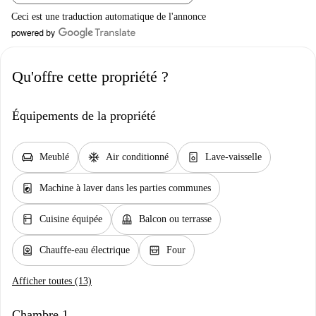
Ceci est une traduction automatique de l'annonce
Qu'offre cette propriété ?
Équipements de la propriété
chair
ac_unit
dishwasher_gen
Meublé
Air conditionné
Lave-vaisselle
local_laundry_service
Machine à laver dans les parties communes
kitchen
balcony
Cuisine équipée
Balcon ou terrasse
water_heater
oven_gen
Chauffe-eau électrique
Four
Afficher toutes (13)
Chambre 1