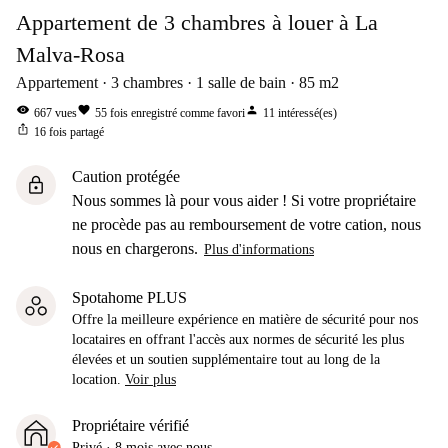
Appartement de 3 chambres à louer à La
Malva-Rosa
Appartement
3
chambres
1
salle de bain
85
m2
visibility
favorite
person
667
vues
55
fois enregistré comme favori
11
intéressé(es)
ios_share
16
fois partagé
Caution protégée
lock
Nous sommes là pour vous aider ! Si votre propriétaire
ne procède pas au remboursement de votre cation, nous
nous en chargerons.
Plus d'informations
Spotahome PLUS
Offre la meilleure expérience en matière de sécurité pour nos
locataires en offrant l'accès aux normes de sécurité les plus
élevées et un soutien supplémentaire tout au long de la
location.
Voir plus
Propriétaire vérifié
Privé
·
8 mois
avec nous