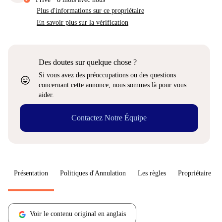
Plus d'informations sur ce propriétaire
En savoir plus sur la vérification
Des doutes sur quelque chose ?
Si vous avez des préoccupations ou des questions
sentiment_very_satisfied
concernant cette annonce, nous sommes là pour vous
aider.
Contactez Notre Équipe
Présentation
Politiques d'Annulation
Les règles
Propriétaire
Voir le contenu original en anglais