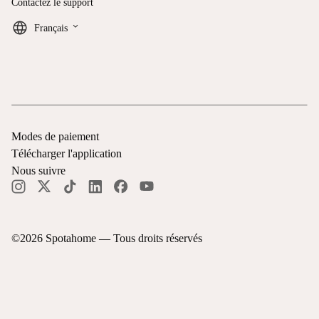
Contactez le support
keyboard_arrow_down
Français
Modes de paiement
Télécharger l'application
Nous suivre
©
2026
Spotahome —
Tous droits réservés