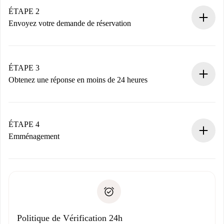
Vous disposez à l’avance de toutes les informations
ÉTAPE 2
nécessaires.
Envoyez votre demande de réservation
Envoyez les informations essentielles sur votre profil et
votre mode de paiement.
Nous ne vous facturerons rien tant que le propriétaire
ÉTAPE 3
n’aura pas accepté.
Obtenez une réponse en moins de 24 heures
Le propriétaire dispose de 24 heures pour confirmer.
Si accepté, nous vous facturerons et vous mettrons en
contact avec le propriétaire.
ÉTAPE 4
Si refusé : aucun prélèvement et nous vous proposerons
Emménagement
d’autres options.
Accordez avec le propriétaire les détails de votre arrivée,
Documents requis si votre logement est «
Spotahome plus
remise des clés, etc.
».
Spotahome transférera le premier paiement au propriétaire
Pièce d’identité ou Passeport
uniquement si aucun problème n'est signalé.
Justificatif de solvabilité
Domiciliation bancaire
Politique de Vérification 24h