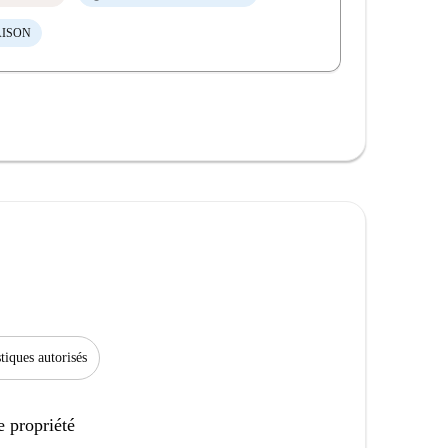
AISON
iques autorisés
e propriété