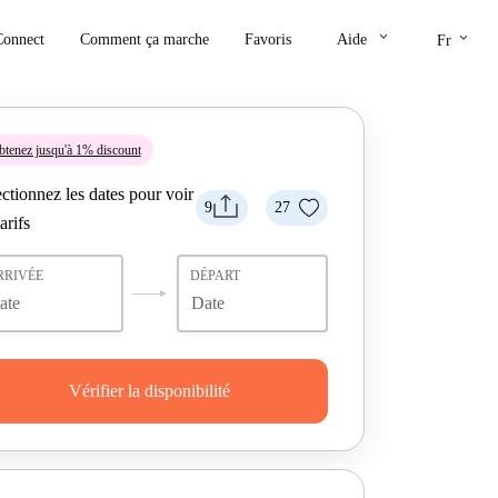
keyboard_arrow_down
keyboard_arrow_down
Connect
Comment ça marche
Favoris
Aide
Fr
tenez jusqu'à 1% discount
ctionnez les dates pour voir
9
27
tarifs
RRIVÉE
DÉPART
Vérifier la disponibilité