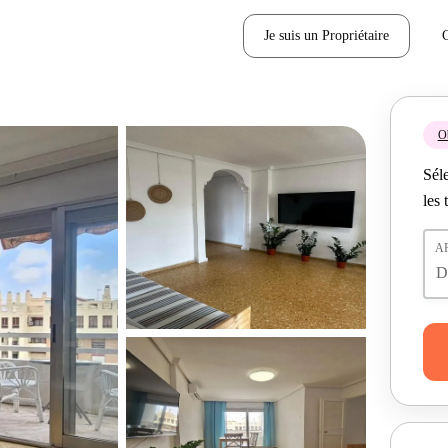
Je suis un Propriétaire
Ob
Séle
les 
A