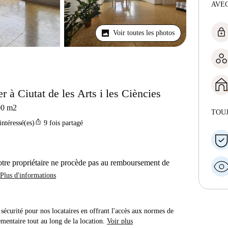
AVEC
lock
Voir toutes les photos
 à Ciutat de les Arts i les Ciències
00
m2
TOU
ios_share
intéressé(es)
9
fois partagé
otre propriétaire ne procède pas au remboursement de
Plus d'informations
sécurité pour nos locataires en offrant l'accès aux normes de
émentaire tout au long de la location.
Voir plus