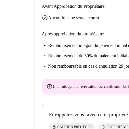
Avant Approbation du Propriétaire
check_circle
Aucun frais ne sera encouru.
Après approbation du propriétaire:
Remboursement intégral du paiement initial
e
Remboursement de 50% du paiement initial
Non remboursable
en cas d'annulation 29 jou
error
Une fois qu'une réservation est confirmée, le
Et rappelez-vous, avec cette propriété
lock
check_circle
CAUTION PROTÉGÉE
PROPRIÉTAIR