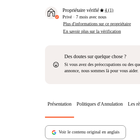
star
Propriétaire vérifié
4 (1)
Privé
·
7 mois
avec nous
Plus d'informations sur ce propriétaire
En savoir plus sur la vérification
Des doutes sur quelque chose ?
sentiment_very_satisfied
Si vous avez des préoccupations ou des que
annonce, nous sommes là pour vous aider.
Présentation
Politiques d'Annulation
Les rè
Voir le contenu original en anglais