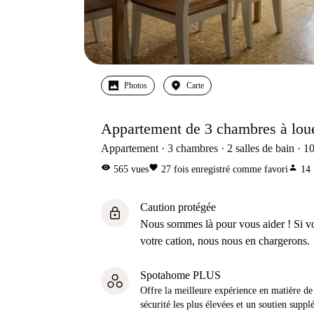
Photos
Carte
Appartement de 3 chambres à louer
Appartement
3
chambres
2
salles de bain
1
visibility
favorite
person
565
vues
27
fois enregistré comme favori
14
Caution protégée
lock
Nous sommes là pour vous aider ! Si v
votre cation, nous nous en chargerons.
Spotahome PLUS
Offre la meilleure expérience en matière de 
sécurité les plus élevées et un soutien suppl