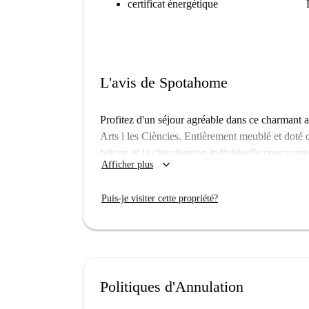
certificat énergétique
L'avis de Spotahome
Profitez d'un séjour agréable dans ce charmant a
Arts i les Ciències. Entièrement meublé et doté
balcon et la climatisation individuelle pour votre 
keyboard_arrow_down
Afficher plus
charges (eau, électricité, gaz) sont inclus, mais 
confortable et accueillant est idéal pour les cou
Puis-je visiter cette propriété?
La Ciutat de les Arts i les Ciències est un qua
sites d'intérêt. Vous y trouverez notamment la R
Mortadelo y Filemón. Ce quartier allie culture
Charter à deux pas, pour un cadre de vie pratique
Politiques d'Annulation