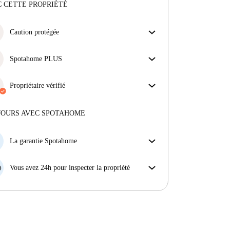
 CETTE PROPRIÉTÉ
Caution protégée
Nous sommes là pour vous aider ! Si votre
propriétaire ne procède pas au remboursement de
Spotahome PLUS
votre cation, nous nous en chargerons.
Offre la meilleure expérience en matière de sécurité
Plus d'informations
pour nos locataires en offrant l'accès aux normes de
Propriétaire vérifié
sécurité les plus élevées et un soutien supplémentaire
Privé
·
7 mois
avec nous
tout au long de la location.
Voir plus
Plus d'informations sur ce propriétaire
JOURS AVEC SPOTAHOME
En savoir plus sur la vérification
La garantie Spotahome
Si le propriétaire annule votre réservation sans
préavis, nous allons soit (A) vous payer une chambre
Vous avez 24h pour inspecter la propriété
d'hôtel et vous aider à trouver un autre logement,
Si le bien ne correspond pas exactement à l'annonce
soit (B) vous rembourser en totalité.
que vous avez vue sur Spotahome, veuillez nous le
faire savoir dans les 24 heures suivant votre arrivée
afin que nous puissions trouver une solution.