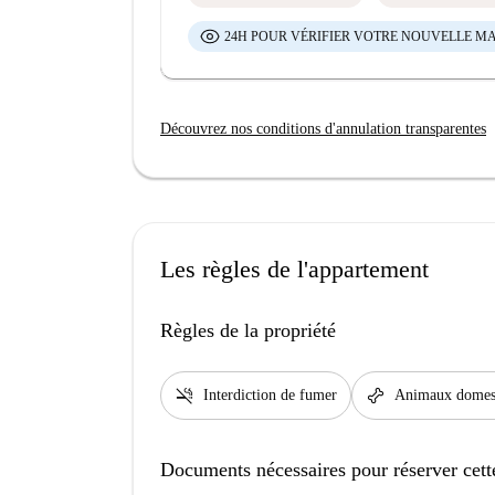
24H POUR VÉRIFIER VOTRE NOUVELLE M
Découvrez nos conditions d'annulation transparentes
Les règles de l'appartement
Règles de la propriété
smoke_free
pet_supplies
Interdiction de fumer
Animaux domest
Documents nécessaires pour réserver cett