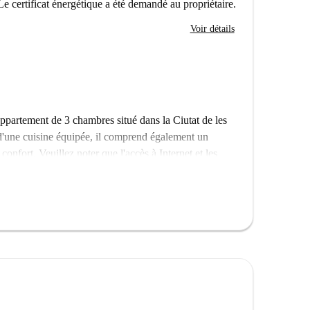
Le certificat énergétique a été demandé au propriétaire.
Voir détails
ppartement de 3 chambres situé dans la Ciutat de les
 d'une cuisine équipée, il comprend également un
confort. Veuillez noter que l'accès à Internet et les
à régler au propriétaire à un tarif fixe. Ce logement
ples et les personnes de passage.
rtier dynamique de Valence, à proximité de nombreux
oig Arena, le Bar San Luis et le très animé Parque de
 et commodités, avec notamment un supermarché
 et enrichissant.