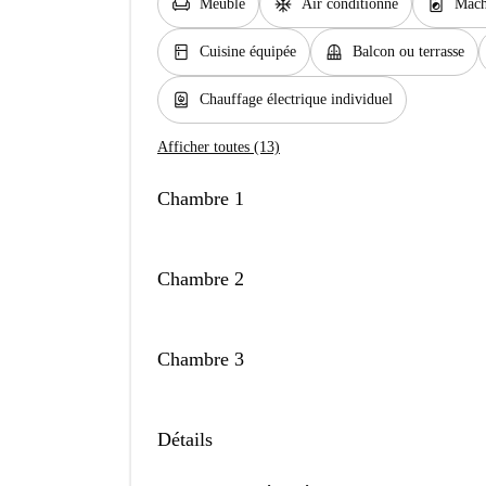
chair
ac_unit
local_laundry_service
Meublé
Air conditionné
Mach
kitchen
balcony
Cuisine équipée
Balcon ou terrasse
water_heater
Chauffage électrique individuel
Afficher toutes (13)
Chambre 1
Chambre 2
Chambre 3
Détails