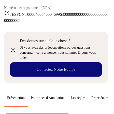
Numéro d'enregistrement (NRA)
help
:
ESFCNT000046054000469963000000000000000000000
00000005
Des doutes sur quelque chose ?
Si vous avez des préoccupations ou des questions
sentiment_very_satisfied
concernant cette annonce, nous sommes là pour vous
aider.
Contactez Notre Équipe
Présentation
Politiques d'Annulation
Les règles
Propriétaire