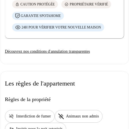
lock
check_circle
CAUTION PROTÉGÉE
PROPRIÉTAIRE VÉRIFIÉ
GARANTIE SPOTAHOME
24H POUR VÉRIFIER VOTRE NOUVELLE MAISON
Découvrez nos conditions d'annulation transparentes
Les règles de l'appartement
Règles de la propriété
smoke_free
pet_supplies
Interdiction de fumer
Animaux non admis
Invités pour la nuit autorisés