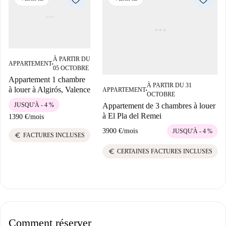
À PARTIR DU
APPARTEMENT
■
05 OCTOBRE
Appartement 1 chambre
À PARTIR DU 31
à louer à Algirós, Valence
APPARTEMENT
■
OCTOBRE
Appartement de 3 chambres à louer
JUSQU'À - 4 %
à El Pla del Remei
1390 €
/
mois
3900 €
/
mois
JUSQU'À - 4 %
euro
FACTURES INCLUSES
euro
CERTAINES FACTURES INCLUSES
Comment réserver