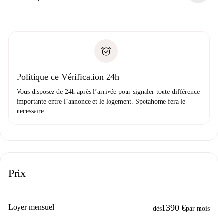
d’autres options.
Accordez avec le propriétaire les détails de votre arrivée,
Documents requis si votre logement est «
Spotahome plus
remise des clés, etc.
».
Spotahome transférera le premier paiement au propriétaire
Pièce d’identité ou Passeport
uniquement si aucun problème n'est signalé.
Justificatif de solvabilité
Domiciliation bancaire
Politique de Vérification 24h
Vous disposez de 24h après l’arrivée pour signaler toute différence
importante entre l’annonce et le logement. Spotahome fera le
nécessaire.
Prix
Loyer mensuel
1390 €
dès
par mois