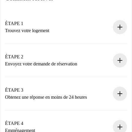
ÉTAPE 1
Trouvez votre logement
Processus de réservation 100% en ligne.
Logements et Propriétaires vérifiés.
Vous disposez à l’avance de toutes les informations
ÉTAPE 2
nécessaires.
Envoyez votre demande de réservation
Envoyez les informations essentielles sur votre profil et
votre mode de paiement.
Nous ne vous facturerons rien tant que le propriétaire
ÉTAPE 3
n’aura pas accepté.
Obtenez une réponse en moins de 24 heures
Le propriétaire dispose de 24 heures pour confirmer.
Si accepté, nous vous facturerons et vous mettrons en
contact avec le propriétaire.
ÉTAPE 4
Si refusé : aucun prélèvement et nous vous proposerons
Emménagement