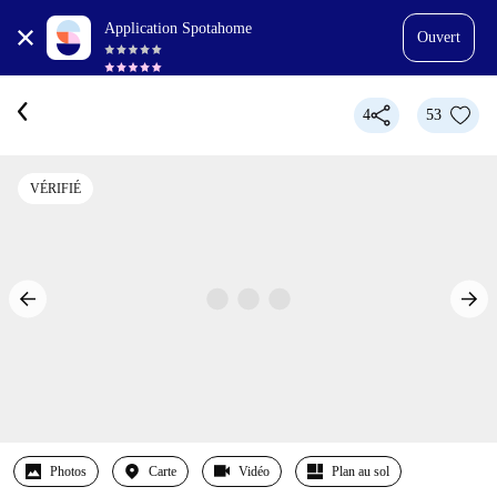
Application Spotahome
Ouvert
4
53
VÉRIFIÉ
Photos
Carte
Vidéo
Plan au sol