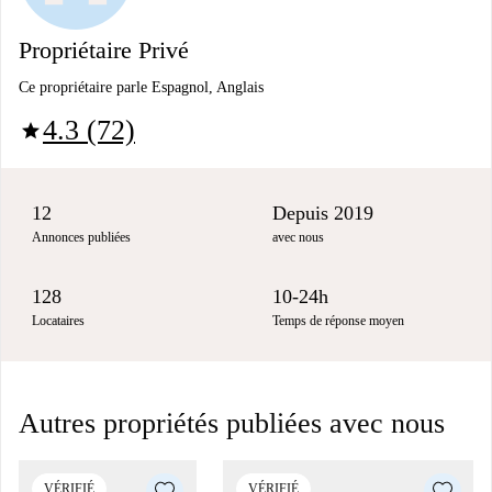
Propriétaire Privé
Ce propriétaire parle Espagnol, Anglais
4.3 (72)
star
12
Depuis 2019
Annonces publiées
avec nous
128
10-24h
Locataires
Temps de réponse moyen
Autres propriétés publiées avec nous
VÉRIFIÉ
VÉRIFIÉ