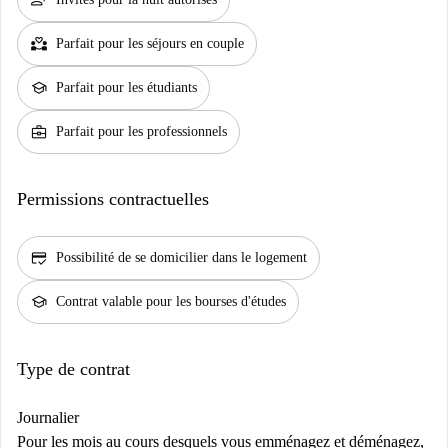
person_add
partner_heart
Parfait pour les séjours en couple
school
Parfait pour les étudiants
business_center
Parfait pour les professionnels
Permissions contractuelles
credit_score
Possibilité de se domicilier dans le logement
school
Contrat valable pour les bourses d'études
Type de contrat
Journalier
Pour les mois au cours desquels vous emménagez et déménagez,