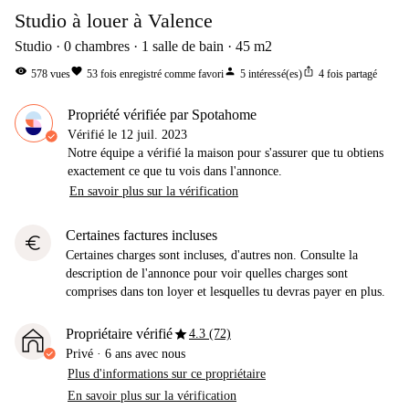
Studio à louer à Valence
Studio
0
chambres
1
salle de bain
45
m2
visibility
favorite
person
ios_share
578
vues
53
fois enregistré comme favori
5
intéressé(es)
4
fois partagé
Propriété vérifiée par Spotahome
Vérifié le
12 juil. 2023
Notre équipe a vérifié la maison pour s'assurer que tu obtiens
exactement ce que tu vois dans l'annonce.
En savoir plus sur la vérification
Certaines factures incluses
euro
Certaines charges sont incluses, d'autres non. Consulte la
description de l'annonce pour voir quelles charges sont
comprises dans ton loyer et lesquelles tu devras payer en plus.
star
Propriétaire vérifié
4.3 (72)
Privé
·
6 ans
avec nous
Plus d'informations sur ce propriétaire
En savoir plus sur la vérification