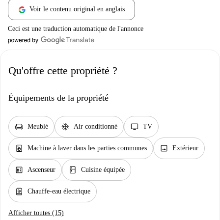
Voir le contenu original en anglais
Ceci est une traduction automatique de l'annonce
Qu'offre cette propriété ?
Équipements de la propriété
chair
ac_unit
tv
Meublé
Air conditionné
TV
local_laundry_service
image
Machine à laver dans les parties communes
Extérieur
elevator
kitchen
Ascenseur
Cuisine équipée
water_heater
Chauffe-eau électrique
Afficher toutes (15)