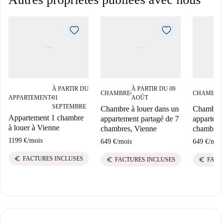
À PARTIR DU
À PARTIR DU 09
CHAMBRE
CHAMBR
■
APPARTEMENT
01
AOÛT
■
SEPTEMBRE
Chambre à louer dans un
Chambre 
Appartement 1 chambre
appartement partagé de 7
appartem
à louer à Vienne
chambres, Vienne
chambres
1199 €
/
mois
649 €
/
mois
649 €
/
moi
euro
FACTURES INCLUSES
euro
euro
FACTURES INCLUSES
FACT