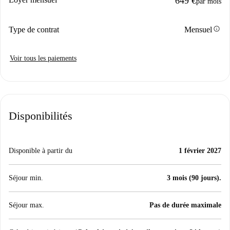
649 €
par mois
info
Type de contrat
Mensuel
Voir tous les paiements
Disponibilités
Disponible à partir du
1 février 2027
Séjour min.
3 mois (90 jours).
Séjour max.
Pas de durée maximale