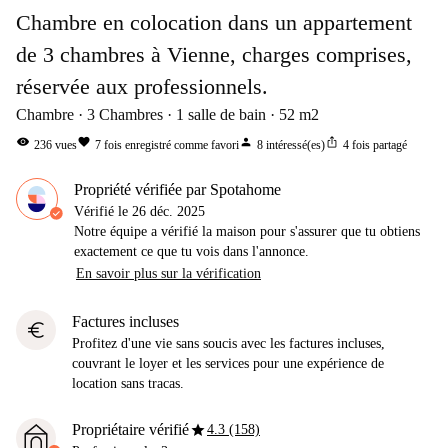
Chambre en colocation dans un appartement
de 3 chambres à Vienne, charges comprises,
réservée aux professionnels.
Chambre
3
Chambres
1
salle de bain
52
m2
visibility
favorite
person
ios_share
236
vues
7
fois enregistré comme favori
8
intéressé(es)
4
fois partagé
Propriété vérifiée par Spotahome
Vérifié le
26 déc. 2025
Notre équipe a vérifié la maison pour s'assurer que tu obtiens
exactement ce que tu vois dans l'annonce.
En savoir plus sur la vérification
Factures incluses
euro
Profitez d'une vie sans soucis avec les factures incluses,
couvrant le loyer et les services pour une expérience de
location sans tracas.
star
Propriétaire vérifié
4.3 (158)