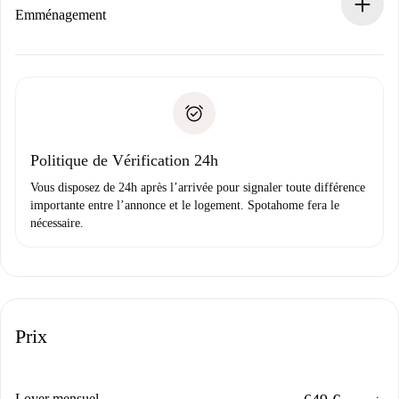
Si refusé : aucun prélèvement et nous vous proposerons
Emménagement
d’autres options.
Accordez avec le propriétaire les détails de votre arrivée,
Documents requis si votre logement est «
Spotahome plus
remise des clés, etc.
».
Spotahome transférera le premier paiement au propriétaire
Pièce d’identité ou Passeport
uniquement si aucun problème n'est signalé.
Justificatif de solvabilité
Domiciliation bancaire
Politique de Vérification 24h
Vous disposez de 24h après l’arrivée pour signaler toute différence
importante entre l’annonce et le logement. Spotahome fera le
nécessaire.
Prix
Loyer mensuel