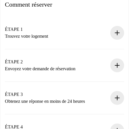
Comment réserver
ÉTAPE 1
Trouvez votre logement
Processus de réservation 100% en ligne.
Logements et Propriétaires vérifiés.
Vous disposez à l’avance de toutes les informations
ÉTAPE 2
nécessaires.
Envoyez votre demande de réservation
Envoyez les informations essentielles sur votre profil et
votre mode de paiement.
Nous ne vous facturerons rien tant que le propriétaire
ÉTAPE 3
n’aura pas accepté.
Obtenez une réponse en moins de 24 heures
Le propriétaire dispose de 24 heures pour confirmer.
Si accepté, nous vous facturerons et vous mettrons en
contact avec le propriétaire.
ÉTAPE 4