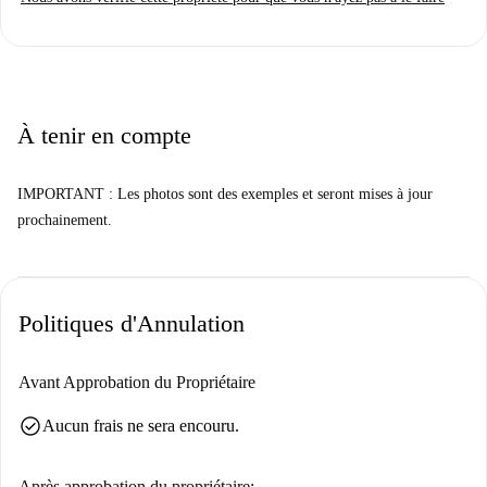
À tenir en compte
IMPORTANT : Les photos sont des exemples et seront mises à jour
prochainement.
Politiques d'Annulation
Avant Approbation du Propriétaire
check_circle
Aucun frais ne sera encouru.
Après approbation du propriétaire: