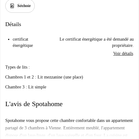
local_laundry_service
Séchoir
Détails
certificat
Le certificat énergétique a été demandé au
énergétique
propriétaire.
Voir détails
Types de lits :
Chambres 1 et 2 : Lit mezzanine (une place)
Chambre 3 : Lit simple
L'avis de Spotahome
Spotahome vous propose cette chambre confortable dans un appartement
partagé de 3 chambres à Vienne. Entièrement meublé, l'appartement
dispose d'un lave-linge, d'un lave-vaisselle et d'un four. La cuisine est