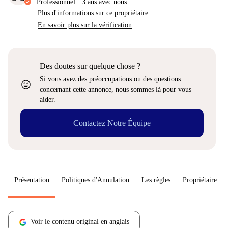
Professionnel
·
3 ans
avec nous
Plus d'informations sur ce propriétaire
En savoir plus sur la vérification
Des doutes sur quelque chose ?
Si vous avez des préoccupations ou des questions
sentiment_very_satisfied
concernant cette annonce, nous sommes là pour vous
aider.
Contactez Notre Équipe
Présentation
Politiques d'Annulation
Les règles
Propriétaire
Voir le contenu original en anglais