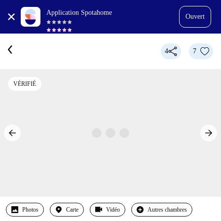
Application Spotahome
Ouvert
4
7
VÉRIFIÉ
Photos
Carte
Vidéo
Autres chambres