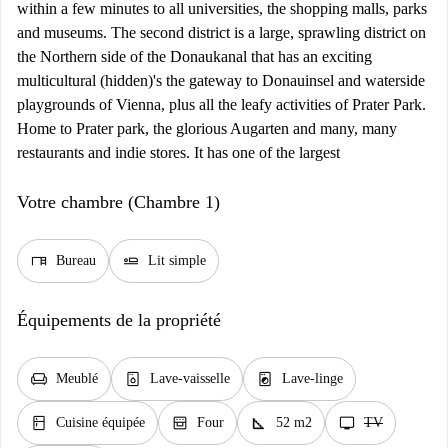
within a few minutes to all universities, the shopping malls, parks
and museums. The second district is a large, sprawling district on
the Northern side of the Donaukanal that has an exciting
multicultural (hidden)'s the gateway to Donauinsel and waterside
playgrounds of Vienna, plus all the leafy activities of Prater Park.
Home to Prater park, the glorious Augarten and many, many
restaurants and indie stores. It has one of the largest
Votre chambre (Chambre 1)
desk
airline_seat_flat
Bureau
Lit simple
Équipements de la propriété
chair
dishwasher_gen
local_laundry_service
Meublé
Lave-vaisselle
Lave-linge
kitchen
oven_gen
square_foot
tv
Cuisine équipée
Four
52 m2
TV