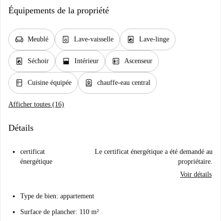
Équipements de la propriété
chair
dishwasher_gen
local_laundry_service
Meublé
Lave-vaisselle
Lave-linge
local_laundry_service
window_open
elevator
Séchoir
Intérieur
Ascenseur
kitchen
water_heater
Cuisine équipée
chauffe-eau central
Afficher toutes (16)
Détails
certificat
Le certificat énergétique a été demandé au
énergétique
propriétaire.
Voir détails
Type de bien: appartement
Surface de plancher: 110 m²