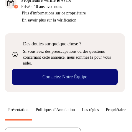
star
Propriétaire vérifié
4 (25)
Privé
·
10 ans
avec nous
Plus d'informations sur ce propriétaire
En savoir plus sur la vérification
Des doutes sur quelque chose ?
Si vous avez des préoccupations ou des questions
sentiment_very_satisfied
concernant cette annonce, nous sommes là pour vous
aider.
Contactez Notre Équipe
Présentation
Politiques d'Annulation
Les règles
Propriétaire