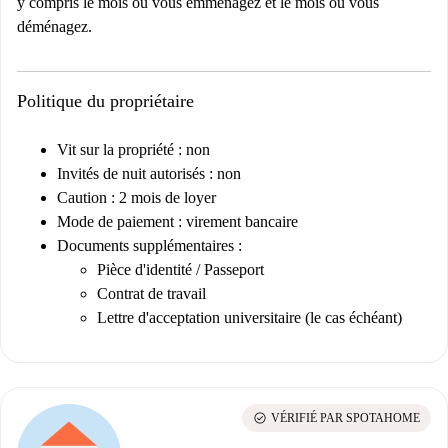
y compris le mois où vous emménagez et le mois où vous
déménagez.
Politique du propriétaire
Vit sur la propriété : non
Invités de nuit autorisés : non
Caution : 2 mois de loyer
Mode de paiement : virement bancaire
Documents supplémentaires :
Pièce d'identité / Passeport
Contrat de travail
Lettre d'acceptation universitaire (le cas échéant)
check_circle
VÉRIFIÉ PAR SPOTAHOME