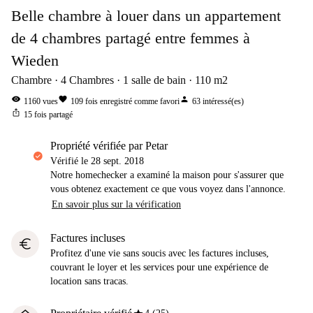
Belle chambre à louer dans un appartement
de 4 chambres partagé entre femmes à
Wieden
Chambre
4
Chambres
1
salle de bain
110
m2
visibility
favorite
person
1160
vues
109
fois enregistré comme favori
63
intéressé(es)
ios_share
15
fois partagé
propriété vérifiée par Petar
Vérifié le
28 sept. 2018
Notre homechecker a examiné la maison pour s'assurer que
vous obtenez exactement ce que vous voyez dans l'annonce.
En savoir plus sur la vérification
Factures incluses
euro
Profitez d'une vie sans soucis avec les factures incluses,
couvrant le loyer et les services pour une expérience de
location sans tracas.