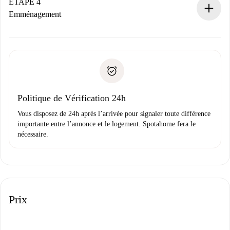
contact avec le propriétaire.
ÉTAPE 4
Si refusé : aucun prélèvement et nous vous proposerons
Emménagement
d’autres options.
Accordez avec le propriétaire les détails de votre arrivée,
Documents requis si votre logement est «
Spotahome plus
remise des clés, etc.
».
Spotahome transférera le premier paiement au propriétaire
Pièce d’identité ou Passeport
uniquement si aucun problème n'est signalé.
Justificatif de solvabilité
Domiciliation bancaire
Politique de Vérification 24h
Vous disposez de 24h après l’arrivée pour signaler toute différence
importante entre l’annonce et le logement. Spotahome fera le
nécessaire.
Prix