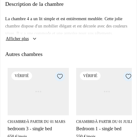
Description de la chambre
L'appartement est situé à Wieden, un bel endroit à proximité du centre-
ville. Il y a beaucoup de magasins et de bons restaurants à explorer à
La chambre 4 a un lit simple et est entièrement meublée. Cette jolie
proximité, et les transports en commun sont pratiques pour vous déplacer
chambre dispose d'un mobilier élégant et est décorée avec des couleurs
dans la ville.
vives. Il y a une commode et une armoire pour vos vêtements.
keyboard_arrow_down
Afficher plus
Autres chambres
VÉRIFIÉ
VÉRIFIÉ
CHAMBRE
À PARTIR DU 01 MARS
CHAMBRE
À PARTIR DU 01 JUILLE
■
■
bedroom 3 - single bed
Bedroom 1 - single bed
650 €
/
mois
550 €
/
mois