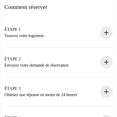
Comment réserver
ÉTAPE 1
Trouvez votre logement
Processus de réservation 100% en ligne.
Logements et Propriétaires vérifiés.
Vous disposez à l’avance de toutes les informations
ÉTAPE 2
nécessaires.
Envoyez votre demande de réservation
Envoyez les informations essentielles sur votre profil et
votre mode de paiement.
Nous ne vous facturerons rien tant que le propriétaire
ÉTAPE 3
n’aura pas accepté.
Obtenez une réponse en moins de 24 heures
Le propriétaire dispose de 24 heures pour confirmer.
Si accepté, nous vous facturerons et vous mettrons en