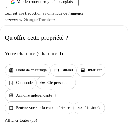
Voir le contenu original en anglais
Ceci est une traduction automatique de l'annonce
Qu'offre cette propriété ?
Votre chambre (Chambre 4)
water_heater
desk
window_open
Unité de chauffage
Bureau
Intérieur
dresser
key
Commode
Clé personnelle
dresser
Armoire indépendante
window_closed
airline_seat_flat
Fenêtre vue sur la cour intérieure
Lit simple
Afficher toutes (13)