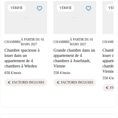
VÉRIFIÉ
VÉRIFIÉ
VÉRIF
À PARTIR DU 01
À PARTIR DU 01
CHAMBRE
CHAMBRE
CHAMBR
■
■
MARS 2027
MARS 2027
Chambre spacieuse à
Grande chambre dans un
Chambre 
louer dans un
appartement de 4
louer dan
appartement de 4
chambres à Josefstadt,
appartem
chambres à Wieden
Vienne
chambres
Vienne
650 €
/
mois
550 €
/
mois
550 €
/
moi
euro
euro
FACTURES INCLUSES
FACTURES INCLUSES
euro
FACT