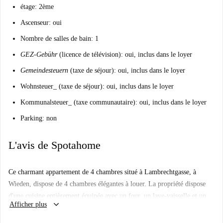
étage: 2ème
Ascenseur: oui
Nombre de salles de bain: 1
GEZ-Gebühr
(licence de télévision): oui, inclus dans le loyer
Gemeindesteuern
(taxe de séjour): oui, inclus dans le loyer
Wohnsteuer_ (taxe de séjour): oui, inclus dans le loyer
Kommunalsteuer_ (taxe communautaire): oui, inclus dans le loyer
Parking: non
L'avis de Spotahome
Ce charmant appartement de 4 chambres situé à Lambrechtgasse, à
Wieden, dispose de 4 chambres élégantes à louer. La propriété dispose
d'une cuisine entièrement équipée avec un four, un lave-vaisselle et un
keyboard_arrow_down
Afficher plus
grand réfrigérateur. Il y a une salle de bain spacieuse et le chauffage est
installé pour vous garder au chaud pendant l'hiver.