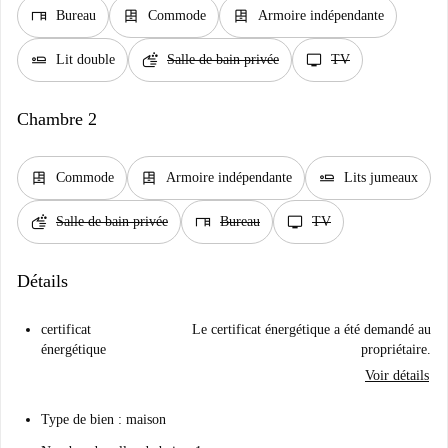
desk
dresser
dresser
Bureau
Commode
Armoire indépendante
airline_seat_flat
soap
tv
Lit double
Salle de bain privée
TV
Chambre 2
dresser
dresser
airline_seat_flat
Commode
Armoire indépendante
Lits jumeaux
soap
desk
tv
Salle de bain privée
Bureau
TV
Détails
certificat
Le certificat énergétique a été demandé au
énergétique
propriétaire.
Voir détails
Type de bien : maison