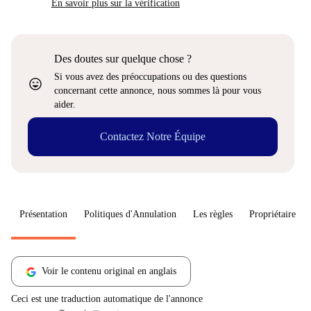
En savoir plus sur la vérification
Des doutes sur quelque chose ?
Si vous avez des préoccupations ou des questions
sentiment_very_satisfied
concernant cette annonce, nous sommes là pour vous
aider.
Contactez Notre Équipe
Présentation
Politiques d'Annulation
Les règles
Propriétaire
Voir le contenu original en anglais
Ceci est une traduction automatique de l'annonce