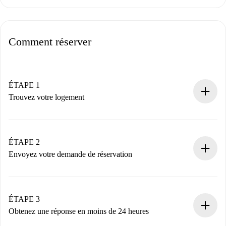
Comment réserver
ÉTAPE 1
Trouvez votre logement
Processus de réservation 100% en ligne.
Logements et Propriétaires vérifiés.
Vous disposez à l’avance de toutes les informations
ÉTAPE 2
nécessaires.
Envoyez votre demande de réservation
Envoyez les informations essentielles sur votre profil et
votre mode de paiement.
Nous ne vous facturerons rien tant que le propriétaire
ÉTAPE 3
n’aura pas accepté.
Obtenez une réponse en moins de 24 heures