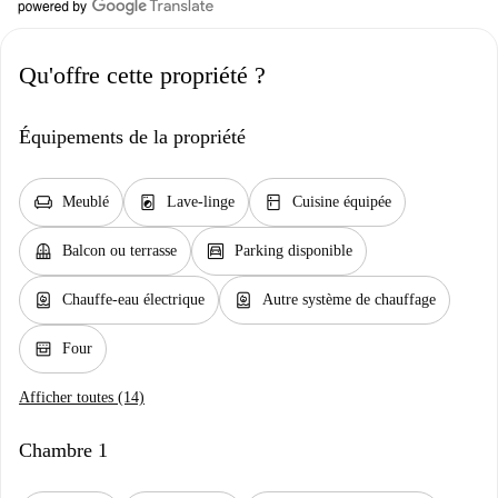
Qu'offre cette propriété ?
Équipements de la propriété
chair
local_laundry_service
kitchen
Meublé
Lave-linge
Cuisine équipée
balcony
garage
Balcon ou terrasse
Parking disponible
water_heater
water_heater
Chauffe-eau électrique
Autre système de chauffage
oven_gen
Four
Afficher toutes (14)
Chambre 1