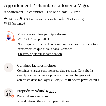
Appartement 2 chambres à louer à Vigo.
Appartement
2
chambres
1
salle de bain
70
m2
visibility
favorite
person
3647
vues
424
fois enregistré comme favori
171
intéressé(es)
ios_share
93
fois partagé
Propriété vérifiée par Spotahome
Vérifié le
13 sept. 2021
Notre équipe a vérifié la maison pour s'assurer que tu obtiens
exactement ce que tu vois dans l'annonce.
En savoir plus sur la vérification
Certaines factures incluses
euro
Certaines charges sont incluses, d'autres non. Consulte la
description de l'annonce pour voir quelles charges sont
comprises dans ton loyer et lesquelles tu devras payer en plus.
star
Propriétaire vérifié
5 (8)
Privé
·
4 ans
avec nous
Plus d'informations sur ce propriétaire