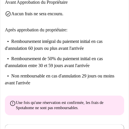
Avant Approbation du Propriétaire
Mia et Navia Vello. De plus, le collège Taller Alaselva et le studio Antía
check_circle
Aucun frais ne sera encouru.
Sánchez sont tout proches, facilitant ainsi l'accès aux établissements
d'enseignement. Découvrez Vigo et faites de cet appartement votre
nouveau chez-vous !
Après approbation du propriétaire:
Remboursement intégral du paiement initial
en cas
d'annulation 60 jours ou plus avant l'arrivée
Remboursement de 50% du paiement initial
en cas
d'annulation entre 30 et 59 jours avant l'arrivée
Non remboursable
en cas d'annulation 29 jours ou moins
avant l'arrivée
error
Une fois qu'une réservation est confirmée, les frais de
Spotahome
ne sont pas remboursables
.