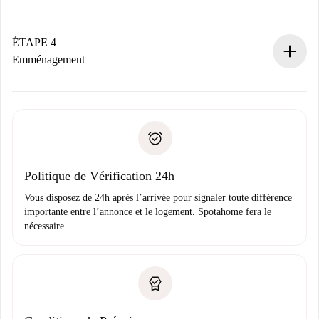
Le propriétaire dispose de 24 heures pour confirmer.
Si accepté, nous vous facturerons et vous mettrons en
contact avec le propriétaire.
ÉTAPE 4
Si refusé : aucun prélèvement et nous vous proposerons
Emménagement
d’autres options.
Accordez avec le propriétaire les détails de votre arrivée,
Documents requis si votre logement est «
Spotahome plus
remise des clés, etc.
».
Spotahome transférera le premier paiement au propriétaire
Pièce d’identité ou Passeport
uniquement si aucun problème n'est signalé.
Justificatif de solvabilité
Domiciliation bancaire
Politique de Vérification 24h
Vous disposez de 24h après l’arrivée pour signaler toute différence
importante entre l’annonce et le logement. Spotahome fera le
nécessaire.