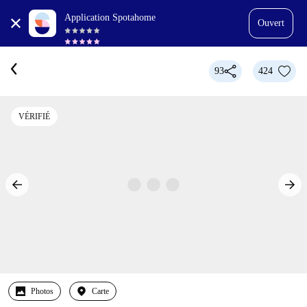
Application Spotahome
Ouvert
93
424
VÉRIFIÉ
Photos
Carte