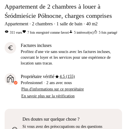
Appartement de 2 chambres à louer à
Śródmieście Północne, charges comprises
Appartement
2
chambres
1
salle de bain
40
m2
visibility
favorite
person
ios_share
311
vues
7
fois enregistré comme favori
5
intéressé(es)
5
fois partagé
Factures incluses
euro
Profitez d'une vie sans soucis avec les factures incluses,
couvrant le loyer et les services pour une expérience de
location sans tracas.
star
Propriétaire vérifié
4.5 (155)
Professionnel
·
2 ans
avec nous
Plus d'informations sur ce propriétaire
En savoir plus sur la vérification
Des doutes sur quelque chose ?
Si vous avez des préoccupations ou des questions