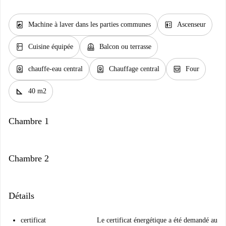
local_laundry_service
elevator
Machine à laver dans les parties communes
Ascenseur
kitchen
balcony
Cuisine équipée
Balcon ou terrasse
water_heater
water_heater
oven_gen
chauffe-eau central
Chauffage central
Four
square_foot
40 m2
Chambre 1
Chambre 2
Détails
certificat
Le certificat énergétique a été demandé au