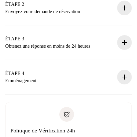
Vous disposez à l’avance de toutes les informations
ÉTAPE 2
nécessaires.
Envoyez votre demande de réservation
Envoyez les informations essentielles sur votre profil et
votre mode de paiement.
Nous ne vous facturerons rien tant que le propriétaire
ÉTAPE 3
n’aura pas accepté.
Obtenez une réponse en moins de 24 heures
Le propriétaire dispose de 24 heures pour confirmer.
Si accepté, nous vous facturerons et vous mettrons en
contact avec le propriétaire.
ÉTAPE 4
Si refusé : aucun prélèvement et nous vous proposerons
Emménagement
d’autres options.
Accordez avec le propriétaire les détails de votre arrivée,
Documents requis si votre logement est «
Spotahome plus
remise des clés, etc.
».
Spotahome transférera le premier paiement au propriétaire
Pièce d’identité ou Passeport
uniquement si aucun problème n'est signalé.
Justificatif de solvabilité
Domiciliation bancaire
Politique de Vérification 24h