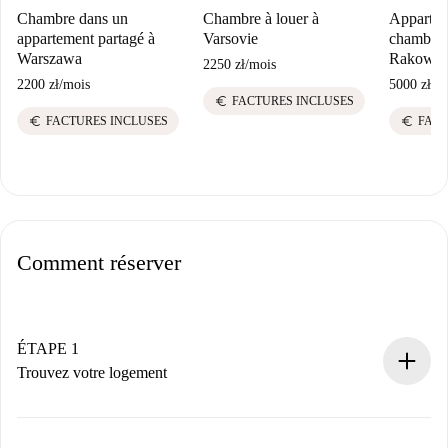
Chambre dans un
Chambre à louer à
Appartem
appartement partagé à
Varsovie
chambres 
Warszawa
Rakowiec
2250 zł
/
mois
2200 zł
/
mois
5000 zł
/
m
euro
FACTURES INCLUSES
euro
euro
FACTURES INCLUSES
FACT
Comment réserver
ÉTAPE 1
Trouvez votre logement
Processus de réservation 100% en ligne.
Logements et Propriétaires vérifiés.