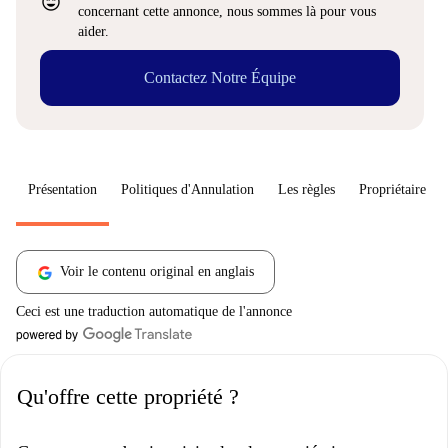
sentiment_very_satisfied
concernant cette annonce, nous sommes là pour vous
aider.
Contactez Notre Équipe
Présentation
Politiques d'Annulation
Les règles
Propriétaire
Voir le contenu original en anglais
Ceci est une traduction automatique de l'annonce
Qu'offre cette propriété ?