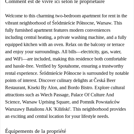
Comment est de vivre ici selon le propriétaire
Welcome to this charming two-bedroom apartment for rent in the
vibrant neighborhood of Śródmieście Północne, Warsaw. This
fully furnished apartment features modern conveniences
including central heating, a private washing machine, and a fully
equipped kitchen with an oven. Relax on the balcony or terrace
and enjoy your surroundings. All bills—electricity, gas, water,
and WiFi—are included, making this residence both comfortable
and hassle-free. Verified by Spotahome, ensuring a trustworthy
rental experience. Śródmieście Północne is surrounded by notable
points of interest. Discover culinary delights at Česká Beer
Restaurant, Kiseki By Alon, and Bordo Bistro. Explore cultural
attractions such as Wiech Passage, Palace Of Culture And
Science, Warsaw Uprising Square, and Pomnik Powstańców
Warszawy Batalionu AK 'Kiliński'. This neighborhood provides
an exciting and central location for your lifestyle needs.
Équipements de la propriété