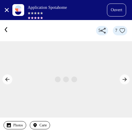
Application Spotahome
Ouvert
5
7
Photos
Carte