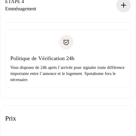
contact avec le propriétaire.
ÉTAPE 4
Si refusé : aucun prélèvement et nous vous proposerons
Emménagement
d’autres options.
Accordez avec le propriétaire les détails de votre arrivée,
Documents requis si votre logement est «
Spotahome plus
remise des clés, etc.
».
Spotahome transférera le premier paiement au propriétaire
Pièce d’identité ou Passeport
uniquement si aucun problème n'est signalé.
Justificatif de solvabilité
Domiciliation bancaire
Politique de Vérification 24h
Vous disposez de 24h après l’arrivée pour signaler toute différence
importante entre l’annonce et le logement. Spotahome fera le
nécessaire.
Prix