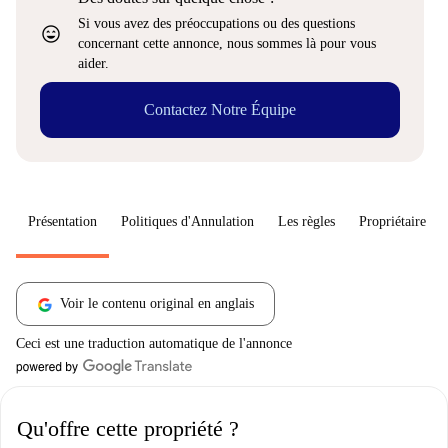
Si vous avez des préoccupations ou des questions
sentiment_very_satisfied
concernant cette annonce, nous sommes là pour vous
aider.
Contactez Notre Équipe
Présentation
Politiques d'Annulation
Les règles
Propriétaire
Voir le contenu original en anglais
Ceci est une traduction automatique de l'annonce
Qu'offre cette propriété ?