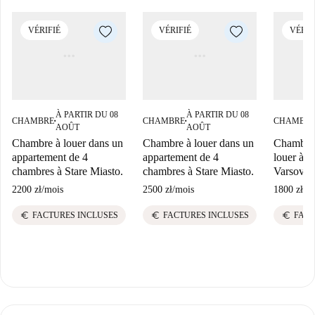
VÉRIFIÉ
VÉRIFIÉ
VÉRIF
À PARTIR DU 08
À PARTIR DU 08
CHAMBRE
CHAMBRE
CHAMBR
■
■
AOÛT
AOÛT
Chambre à louer dans un
Chambre à louer dans un
Chambre 
appartement de 4
appartement de 4
louer à 
chambres à Stare Miasto.
chambres à Stare Miasto.
Varsovie
2200 zł
/
mois
2500 zł
/
mois
1800 zł
/
m
euro
euro
euro
FACTURES INCLUSES
FACTURES INCLUSES
FACT