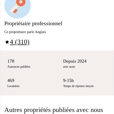
Propriétaire professionnel
Ce propriétaire parle Anglais
4 (310)
star
178
Depuis 2024
Annonces publiées
avec nous
469
9-15h
Locataires
Temps de réponse moyen
Autres propriétés publiées avec nous