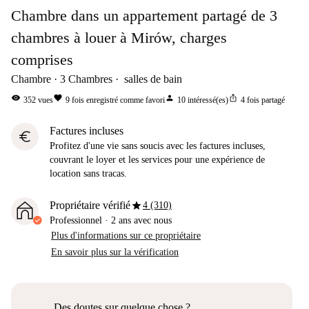
Chambre dans un appartement partagé de 3
chambres à louer à Mirów, charges
comprises
Chambre
3
Chambres
salles de bain
visibility
favorite
person
ios_share
352
vues
9
fois enregistré comme favori
10
intéressé(es)
4
fois partagé
Factures incluses
euro
Profitez d'une vie sans soucis avec les factures incluses,
couvrant le loyer et les services pour une expérience de
location sans tracas.
star
Propriétaire vérifié
4 (310)
Professionnel
·
2 ans
avec nous
Plus d'informations sur ce propriétaire
En savoir plus sur la vérification
Des doutes sur quelque chose ?