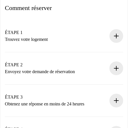
Comment réserver
ÉTAPE 1
Trouvez votre logement
Processus de réservation 100% en ligne.
Logements et Propriétaires vérifiés.
Vous disposez à l’avance de toutes les informations
ÉTAPE 2
nécessaires.
Envoyez votre demande de réservation
Envoyez les informations essentielles sur votre profil et
votre mode de paiement.
Nous ne vous facturerons rien tant que le propriétaire
ÉTAPE 3
n’aura pas accepté.
Obtenez une réponse en moins de 24 heures
Le propriétaire dispose de 24 heures pour confirmer.
Si accepté, nous vous facturerons et vous mettrons en