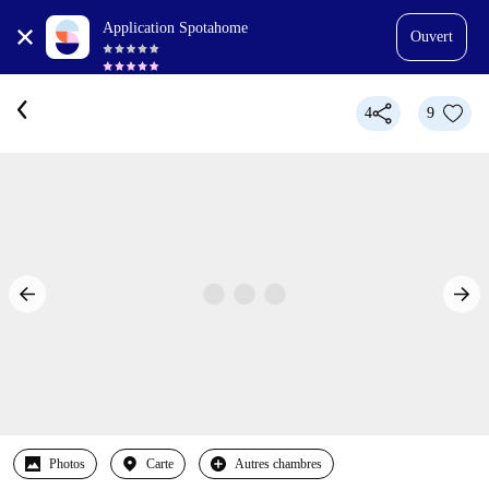
Application Spotahome
Ouvert
4
9
Photos
Carte
Autres chambres