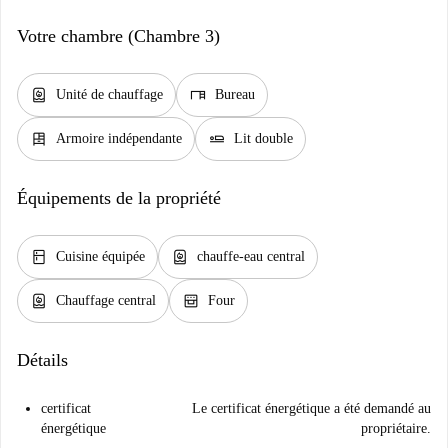
Votre chambre (Chambre 3)
water_heater
desk
Unité de chauffage
Bureau
dresser
airline_seat_flat
Armoire indépendante
Lit double
Équipements de la propriété
kitchen
water_heater
Cuisine équipée
chauffe-eau central
water_heater
oven_gen
Chauffage central
Four
Détails
certificat
Le certificat énergétique a été demandé au
énergétique
propriétaire.