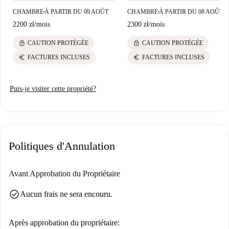
plusieurs restaurants, comme Polskie Jadlo Garmażeria. Découvrez le
CHAMBRE
À PARTIR DU 09 AOÛT
CHAMBRE
À PARTIR DU 08 AOÛT
■
■
meilleur de la vie à Varsovie en réservant votre logement dès
2200 zł
/
mois
2300 zł
/
mois
aujourd'hui !
lock
lock
CAUTION PROTÉGÉE
CAUTION PROTÉGÉE
euro
euro
FACTURES INCLUSES
FACTURES INCLUSES
Puis-je visiter cette propriété?
Politiques d'Annulation
Avant Approbation du Propriétaire
check_circle
Aucun frais ne sera encouru.
Après approbation du propriétaire: