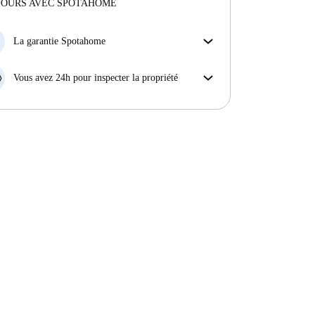
Plus d'informations sur ce propriétaire
JOURS AVEC SPOTAHOME
En savoir plus sur la vérification
La garantie Spotahome
Si le propriétaire annule votre réservation sans
préavis, nous allons soit (A) vous payer une chambre
Vous avez 24h pour inspecter la propriété
d'hôtel et vous aider à trouver un autre logement,
Si le bien ne correspond pas exactement à l'annonce
soit (B) vous rembourser en totalité.
que vous avez vue sur Spotahome, veuillez nous le
faire savoir dans les 24 heures suivant votre arrivée
afin que nous puissions trouver une solution.