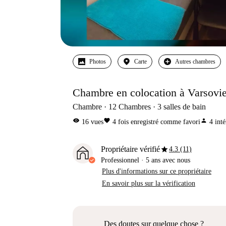
Photos
Carte
Autres chambres
Chambre en colocation à Varsovi
Chambre
12
Chambres
3
salles de bain
visibility
favorite
person
16
vues
4
fois enregistré comme favori
4
inté
star
Propriétaire vérifié
4.3 (11)
Professionnel
·
5 ans
avec nous
Plus d'informations sur ce propriétaire
En savoir plus sur la vérification
Des doutes sur quelque chose ?