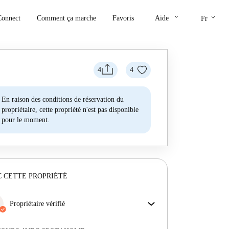
keyboard_arrow_down
keyboard_arrow_down
Connect
Comment ça marche
Favoris
Aide
Fr
4
4
En raison des conditions de réservation du
propriétaire, cette propriété n'est pas disponible
pour le moment.
 CETTE PROPRIÉTÉ
Propriétaire vérifié
Professionnel
·
5 ans
avec nous