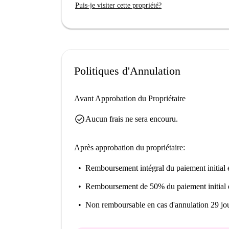
Puis-je visiter cette propriété?
Politiques d'Annulation
Avant Approbation du Propriétaire
check_circle
Aucun frais ne sera encouru.
Après approbation du propriétaire:
Remboursement intégral du paiement initial
e
Remboursement de 50% du paiement initial
Non remboursable
en cas d'annulation 29 jou