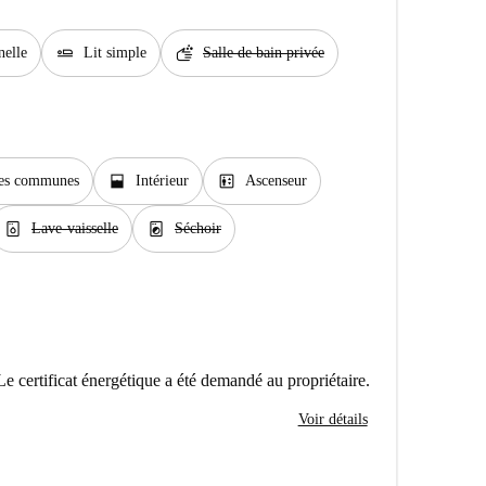
airline_seat_flat
soap
nelle
Lit simple
Salle de bain privée
window_open
elevator
ties communes
Intérieur
Ascenseur
dishwasher_gen
local_laundry_service
Lave-vaisselle
Séchoir
Le certificat énergétique a été demandé au propriétaire.
Voir détails