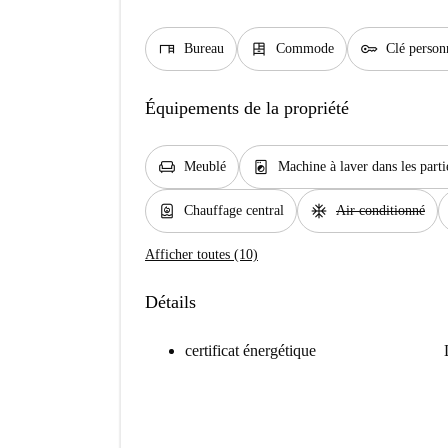
desk
dresser
key
Bureau
Commode
Clé person
Équipements de la propriété
chair
local_laundry_service
Meublé
Machine à laver dans les par
water_heater
ac_unit
Chauffage central
Air conditionné
Afficher toutes (10)
Détails
certificat énergétique