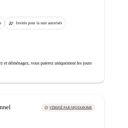
person_add
s
Invités pour la nuit autorisés
z et déménagez, vous paierez uniquement les jours
onnel
check_circle
VÉRIFIÉ PAR SPOTAHOME