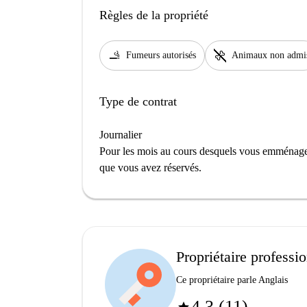
Règles de la propriété
smoking_rooms
pet_supplies
Fumeurs autorisés
Animaux non admi
Type de contrat
Journalier
Pour les mois au cours desquels vous emménage
que vous avez réservés.
Propriétaire professi
Ce propriétaire parle Anglais
4.3 (11)