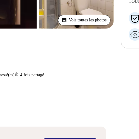
TOU
Voir toutes les photos
e
ios_share
ressé(es)
4
fois partagé