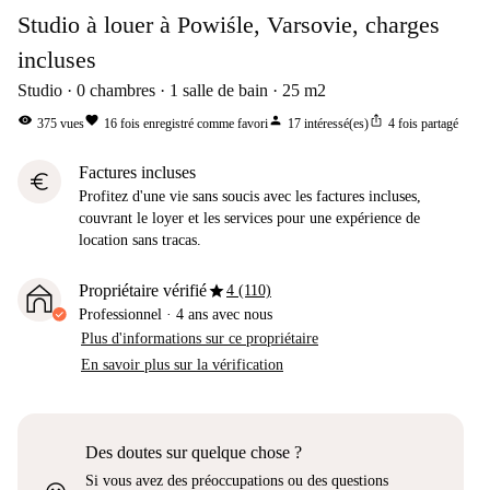
Studio à louer à Powiśle, Varsovie, charges
incluses
Studio
0
chambres
1
salle de bain
25
m2
visibility
favorite
person
ios_share
375
vues
16
fois enregistré comme favori
17
intéressé(es)
4
fois partagé
Factures incluses
euro
Profitez d'une vie sans soucis avec les factures incluses,
couvrant le loyer et les services pour une expérience de
location sans tracas.
star
Propriétaire vérifié
4 (110)
Professionnel
·
4 ans
avec nous
Plus d'informations sur ce propriétaire
En savoir plus sur la vérification
Des doutes sur quelque chose ?
Si vous avez des préoccupations ou des questions