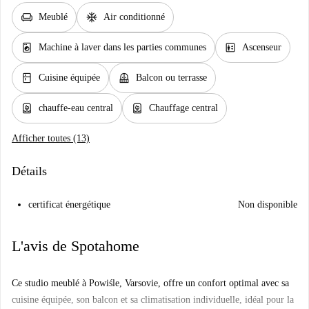
chair
ac_unit
Meublé
Air conditionné
local_laundry_service
elevator
Machine à laver dans les parties communes
Ascenseur
kitchen
balcony
Cuisine équipée
Balcon ou terrasse
water_heater
water_heater
chauffe-eau central
Chauffage central
Afficher toutes (13)
Détails
certificat énergétique
Non disponible
L'avis de Spotahome
Ce studio meublé à Powiśle, Varsovie, offre un confort optimal avec sa
cuisine équipée, son balcon et sa climatisation individuelle, idéal pour la