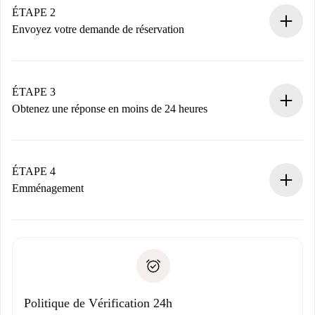
Vous disposez à l’avance de toutes les informations
ÉTAPE 2
nécessaires.
Envoyez votre demande de réservation
Envoyez les informations essentielles sur votre profil et
votre mode de paiement.
Nous ne vous facturerons rien tant que le propriétaire
ÉTAPE 3
n’aura pas accepté.
Obtenez une réponse en moins de 24 heures
Le propriétaire dispose de 24 heures pour confirmer.
Si accepté, nous vous facturerons et vous mettrons en
contact avec le propriétaire.
ÉTAPE 4
Si refusé : aucun prélèvement et nous vous proposerons
Emménagement
d’autres options.
Accordez avec le propriétaire les détails de votre arrivée,
Documents requis si votre logement est «
Spotahome plus
remise des clés, etc.
».
Spotahome transférera le premier paiement au propriétaire
Pièce d’identité ou Passeport
uniquement si aucun problème n'est signalé.
Justificatif de solvabilité
Domiciliation bancaire
Politique de Vérification 24h