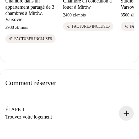
Chambre dans un
Chambre en colocation à
Studio à 
appartement partagé de 3
louer à Mirów
Varsovie
chambres à Mirów,
2400 zł
/
mois
3500 zł
/
m
Varsovie.
euro
euro
FACTURES INCLUSES
FACT
2900 zł
/
mois
euro
FACTURES INCLUSES
Comment réserver
ÉTAPE 1
Trouvez votre logement
Processus de réservation 100% en ligne.
Logements et Propriétaires vérifiés.