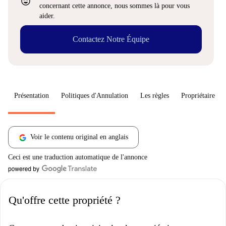
sentiment_very_satisfied
concernant cette annonce, nous sommes là pour vous
aider.
Contactez Notre Équipe
Présentation
Politiques d'Annulation
Les règles
Propriétaire
Voir le contenu original en anglais
Ceci est une traduction automatique de l'annonce
Qu'offre cette propriété ?