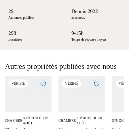
29
Depuis 2022
Annonces publiées
avec nous
298
9-15h
Locataires
Temps de réponse moyen
Autres propriétés publiées avec nous
VÉRIFIÉ
VÉRIFIÉ
VÉRIF
À PARTIR DU 06
À PARTIR DU 06
À
CHAMBRE
CHAMBRE
STUDIO
■
■
■
AOÛT
AOÛT
A