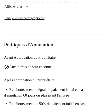
vie urbaine. Le chauffage central est disponible et les charges
keyboard_arrow_down
Afficher plus
(électricité, gaz, eau et Wi-Fi) sont incluses. Bien que cet appartement
n'ait pas été vérifié par Spotahome, les propriétaires sont soumis à une
Puis-je visiter cette propriété?
procédure de sélection rigoureuse.
Situé à Powiśle, Varsovie, le quartier regorge de sites emblématiques tels
que le Pomnik Ławki Szkolnej, les boulevards de la Vistule et le Pomnik
Syreny Nad Wisłą, tous accessibles à pied, offrant ainsi un cadre culturel
Politiques d'Annulation
exceptionnel et de magnifiques paysages. Un emplacement idéal pour
profiter pleinement de l'atmosphère vibrante de Varsovie.
Avant Approbation du Propriétaire
check_circle
Aucun frais ne sera encouru.
Après approbation du propriétaire:
Remboursement intégral du paiement initial
en cas
d'annulation 60 jours ou plus avant l'arrivée
Remboursement de 50% du paiement initial
en cas