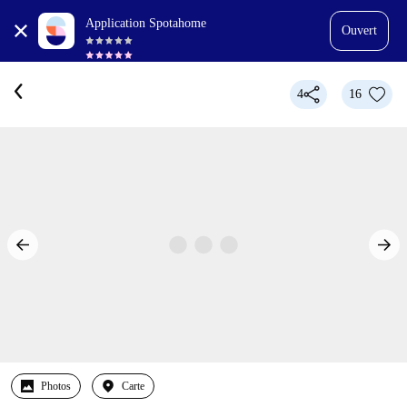
Application Spotahome
Ouvert
4
16
Photos
Carte