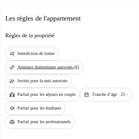
Les règles de l'appartement
Règles de la propriété
smoke_free
Interdiction de fumer
pet_supplies
Animaux domestiques autorisés (€)
person_add
Invités pour la nuit autorisés
partner_heart
calendar_month
Parfait pour les séjours en couple
Tranche d’âge : 25 -
school
Parfait pour les étudiants
business_center
Parfait pour les professionnels