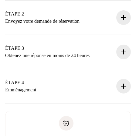
Logements et Propriétaires vérifiés.
Vous disposez à l’avance de toutes les informations
ÉTAPE 2
nécessaires.
Envoyez votre demande de réservation
Envoyez les informations essentielles sur votre profil et
votre mode de paiement.
Nous ne vous facturerons rien tant que le propriétaire
ÉTAPE 3
n’aura pas accepté.
Obtenez une réponse en moins de 24 heures
Le propriétaire dispose de 24 heures pour confirmer.
Si accepté, nous vous facturerons et vous mettrons en
contact avec le propriétaire.
ÉTAPE 4
Si refusé : aucun prélèvement et nous vous proposerons
Emménagement
d’autres options.
Accordez avec le propriétaire les détails de votre arrivée,
Documents requis si votre logement est «
Spotahome plus
remise des clés, etc.
».
Spotahome transférera le premier paiement au propriétaire
Pièce d’identité ou Passeport
uniquement si aucun problème n'est signalé.
Justificatif de solvabilité
Domiciliation bancaire