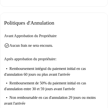
Spotahome a vérifié ce logement, vous garantissant ainsi une location en
toute confiance.
Situé à Saragosse, cet appartement bénéficie d'une proximité avec de
Politiques d'Annulation
nombreux points d'intérêt. Partez à la découverte des attractions locales
telles que le Monumento Al Rey Fernando El Catolico et la Gran Via.
Pour satisfaire vos envies culinaires, rendez-vous à proximité de
Avant Approbation du Propriétaire
restaurants comme Mott, Hamburgueseria Nevada et D'Jorge Cervecería
check_circle
Aucun frais ne sera encouru.
Plaza San Francisco, tous accessibles à pied. Faites de Saragosse votre
prochaine destination pour un confort de vie optimal !
Après approbation du propriétaire:
Remboursement intégral du paiement initial
en cas
d'annulation 60 jours ou plus avant l'arrivée
Remboursement de 50% du paiement initial
en cas
d'annulation entre 30 et 59 jours avant l'arrivée
Non remboursable
en cas d'annulation 29 jours ou moins
avant l'arrivée