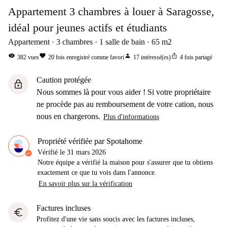
Appartement 3 chambres à louer à Saragosse,
idéal pour jeunes actifs et étudiants
Appartement
3
chambres
1
salle de bain
65
m2
visibility
favorite
person
ios_share
382
vues
20
fois enregistré comme favori
17
intéressé(es)
4
fois partagé
Caution protégée
lock
Nous sommes là pour vous aider ! Si votre propriétaire
ne procède pas au remboursement de votre cation, nous
nous en chargerons.
Plus d'informations
Propriété vérifiée par Spotahome
Vérifié le
31 mars 2026
Notre équipe a vérifié la maison pour s'assurer que tu obtiens
exactement ce que tu vois dans l'annonce.
En savoir plus sur la vérification
Factures incluses
euro
Profitez d'une vie sans soucis avec les factures incluses,