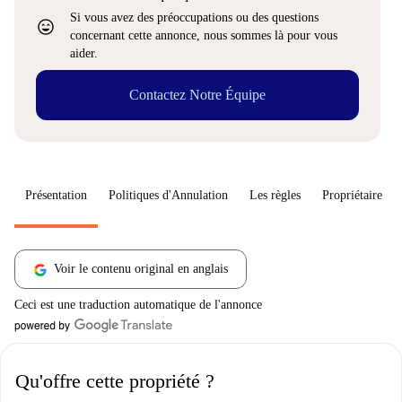
Si vous avez des préoccupations ou des questions
sentiment_very_satisfied
concernant cette annonce, nous sommes là pour vous
aider.
Contactez Notre Équipe
Présentation
Politiques d'Annulation
Les règles
Propriétaire
Voir le contenu original en anglais
Ceci est une traduction automatique de l'annonce
Qu'offre cette propriété ?