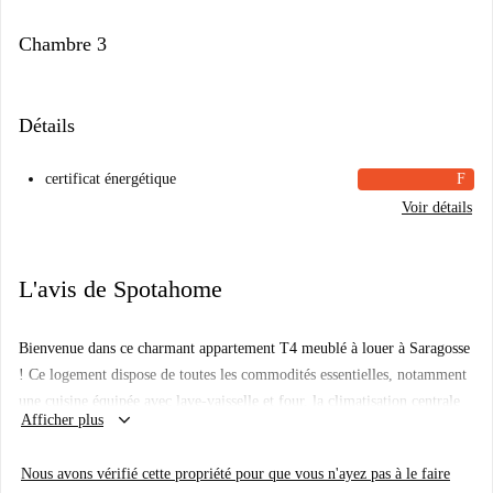
Chambre 3
Détails
certificat énergétique
F
Voir détails
L'avis de Spotahome
Bienvenue dans ce charmant appartement T4 meublé à louer à Saragosse
! Ce logement dispose de toutes les commodités essentielles, notamment
une cuisine équipée avec lave-vaisselle et four, la climatisation centrale
keyboard_arrow_down
Afficher plus
et un accès à une machine à laver commune. Les animaux de compagnie
sont les bienvenus, mais il est interdit de fumer. Les invités sont
Nous avons vérifié cette propriété pour que vous n'ayez pas à le faire
autorisés pour la nuit, ce qui offre une grande flexibilité aux locataires.