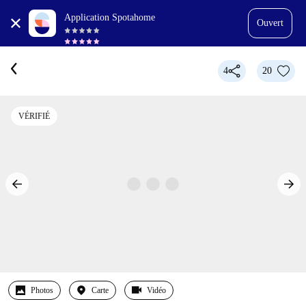
Application Spotahome
Ouvert
4
20
VÉRIFIÉ
Photos
Carte
Vidéo