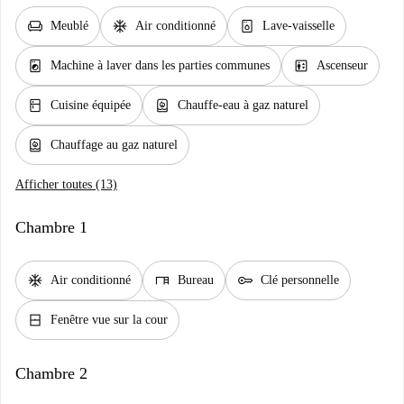
chair
ac_unit
dishwasher_gen
Meublé
Air conditionné
Lave-vaisselle
local_laundry_service
elevator
Machine à laver dans les parties communes
Ascenseur
kitchen
water_heater
Cuisine équipée
Chauffe-eau à gaz naturel
water_heater
Chauffage au gaz naturel
Afficher toutes (13)
Chambre 1
ac_unit
desk
key
Air conditionné
Bureau
Clé personnelle
window_closed
Fenêtre vue sur la cour
Chambre 2