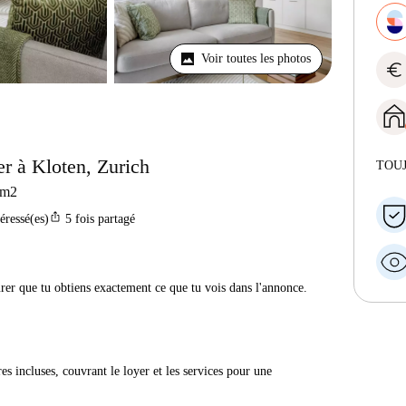
Voir toutes les photos
euro
r à Kloten, Zurich
TOU
m2
ios_share
téressé(es)
5
fois partagé
urer que tu obtiens exactement ce que tu vois dans l'annonce.
res incluses, couvrant le loyer et les services pour une