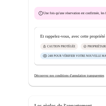
error
Une fois qu'une réservation est confirmée, le
Et rappelez-vous, avec cette propriété
lock
check_circle
CAUTION PROTÉGÉE
PROPRIÉTAIR
24H POUR VÉRIFIER VOTRE NOUVELLE M
Découvrez nos conditions d'annulation transparentes
Les règles de l'appartement