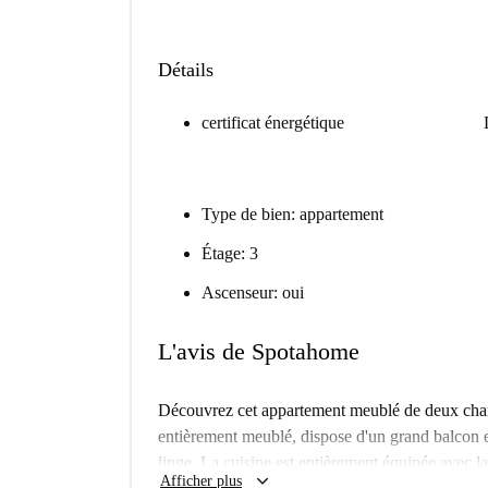
Détails
certificat énergétique
Type de bien: appartement
Étage: 3
Ascenseur: oui
L'avis de Spotahome
Découvrez cet appartement meublé de deux cham
entièrement meublé, dispose d'un grand balcon e
linge. La cuisine est entièrement équipée avec l
keyboard_arrow_down
Afficher plus