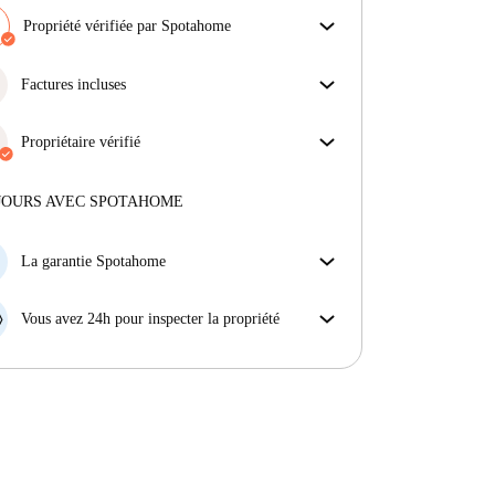
Propriété vérifiée par Spotahome
Notre équipe a vérifié la maison pour s'assurer que tu
obtiens exactement ce que tu vois dans l'annonce.
Factures incluses
En savoir plus sur la vérification
Profitez d'une vie sans soucis avec les factures
incluses, couvrant le loyer et les services pour une
Propriétaire vérifié
expérience de location sans tracas.
Professionnel
·
3 ans
avec nous
Plus d'informations sur ce propriétaire
JOURS AVEC SPOTAHOME
En savoir plus sur la vérification
La garantie Spotahome
Si le propriétaire annule votre réservation sans
préavis, nous allons soit (A) vous payer une chambre
Vous avez 24h pour inspecter la propriété
d'hôtel et vous aider à trouver un autre logement,
Si le bien ne correspond pas exactement à l'annonce
soit (B) vous rembourser en totalité.
que vous avez vue sur Spotahome, veuillez nous le
faire savoir dans les 24 heures suivant votre arrivée
afin que nous puissions trouver une solution.