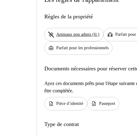
Règles de la propriété
pet_supplies
partner_heart
Animaux non admis (fr.)
Parfait pour
business_center
Parfait pour les professionnels
Documents nécessaires pour réserver cett
Ayez ces documents prêts pour l'étape suivante d
être complétée.
description
description
Pièce d’identité
Passeport
Type de contrat