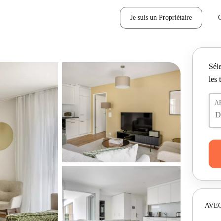
Je suis un Propriétaire
Séle
les 
A
AVEC