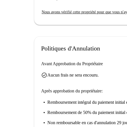
linge de lit est fourni et inclus dans le loyer. C
l'assurance. Les couples, les étudiants et les pr
Nous avons vérifié cette propriété pour que vous n'aye
compagnie ne sont toutefois pas admis.
Situé à Kloten, Zurich, les résidents bénéficient 
proximité, vous trouverez la pizzeria Giardino et
Fati's Original Thaifood pour une cuisine thaïl
produits d'épicerie à Migros Teo Kloten. Profitez
Politiques d'Annulation
touristiques comme le téléphérique. De plus, d
enrichissent le quartier, vous garantissant une e
Avant Approbation du Propriétaire
check_circle
Aucun frais ne sera encouru.
Après approbation du propriétaire:
Remboursement intégral du paiement initial
e
Remboursement de 50% du paiement initial
Non remboursable
en cas d'annulation 29 jou