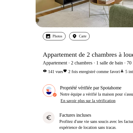
Photos
Carte
Appartement de 2 chambres à loue
Appartement
2
chambres
1
salle de bain
70
visibility
favorite
person
141
vues
2
fois enregistré comme favori
5
in
Propriété vérifiée par Spotahome
Notre équipe a vérifié la maison pour s'ass
En savoir plus sur la vérification
Factures incluses
euro
Profitez d'une vie sans soucis avec les factu
expérience de location sans tracas.