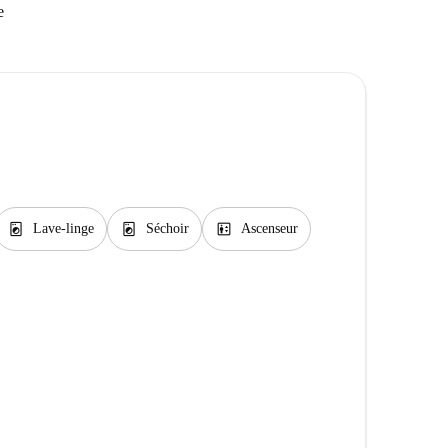
e
local_laundry_service
local_laundry_service
elevator
Lave-linge
Séchoir
Ascenseur