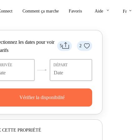
keyboard_arrow_down
keyboard_arrow_down
Connect
Comment ça marche
Favoris
Aide
Fr
ctionnez les dates pour voir
5
2
tarifs
RRIVÉE
DÉPART
Vérifier la disponibilité
 CETTE PROPRIÉTÉ