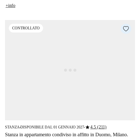
+info
CONTROLLATO
star
4.5 (211)
STANZA
DISPONIBILE DAL 01 GENNAIO 2027
■
■
Stanza in appartamento condiviso in affitto in Duomo, Milano.