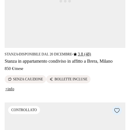
star
3.8 (48)
STANZA
DISPONIBILE DAL 20 DICEMBRE
■
■
Stanza in appartamento condiviso in affitto a Brera, Milano
850 €
/
mese
savings
euro
SENZA CAUZIONE
BOLLETTE INCLUSE
+info
CONTROLLATO