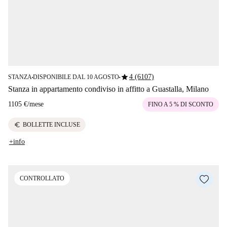
star
4 (6107)
STANZA
DISPONIBILE DAL 10 AGOSTO
■
■
Stanza in appartamento condiviso in affitto a Guastalla, Milano
1105 €
/
mese
FINO A 5 % DI SCONTO
euro
BOLLETTE INCLUSE
+info
CONTROLLATO