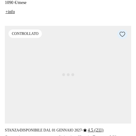
1090 €
/
mese
+info
CONTROLLATO
star
4.5 (211)
STANZA
DISPONIBILE DAL 01 GENNAIO 2027
■
■