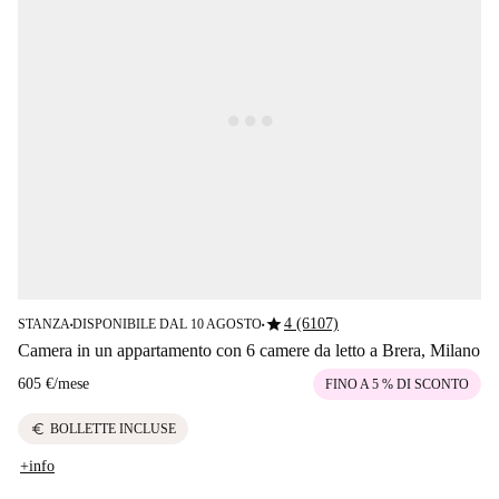
star
4 (6107)
STANZA
DISPONIBILE DAL 10 AGOSTO
■
■
Camera in un appartamento con 6 camere da letto a Brera, Milano
605 €
/
mese
FINO A 5 % DI SCONTO
euro
BOLLETTE INCLUSE
+info