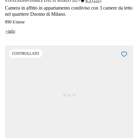
star
4.5 (211)
STANZA
DISPONIBILE DAL 01 MARZO 2027
■
■
Camera in affitto in appartamento condiviso con 3 camere da letto
nel quartiere Duomo di Milano.
890 €
/
mese
+info
CONTROLLATO