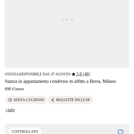
star
3.8 (48)
STANZA
DISPONIBILE DAL 07 AGOSTO
■
■
Stanza in appartamento condiviso in affitto a Brera, Milano
890 €
/
mese
savings
euro
SENZA CAUZIONE
BOLLETTE INCLUSE
+info
CONTROLLATO