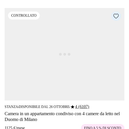
CONTROLLATO
star
4 (6107)
STANZA
DISPONIBILE DAL 26 OTTOBRE
■
■
Camera in un appartamento condiviso con 4 camere da letto nel
Duomo di Milano
1125 €
/
mese
FINO A 5 % DI SCONTO