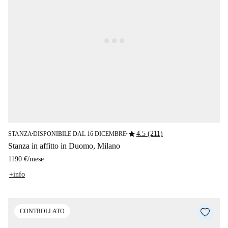
star
4.5 (211)
STANZA
DISPONIBILE DAL 16 DICEMBRE
■
■
Stanza in affitto in Duomo, Milano
1190 €
/
mese
+info
CONTROLLATO