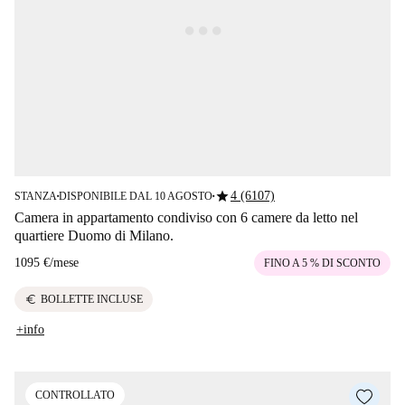
star
4 (6107)
STANZA
DISPONIBILE DAL 10 AGOSTO
■
■
Camera in appartamento condiviso con 6 camere da letto nel
quartiere Duomo di Milano.
1095 €
/
mese
FINO A 5 % DI SCONTO
euro
BOLLETTE INCLUSE
+info
CONTROLLATO