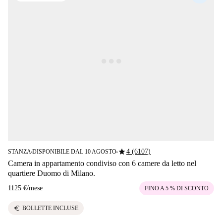
star
4 (6107)
STANZA
DISPONIBILE DAL 10 AGOSTO
■
■
Camera in appartamento condiviso con 6 camere da letto nel
quartiere Duomo di Milano.
1125 €
/
mese
FINO A 5 % DI SCONTO
euro
BOLLETTE INCLUSE