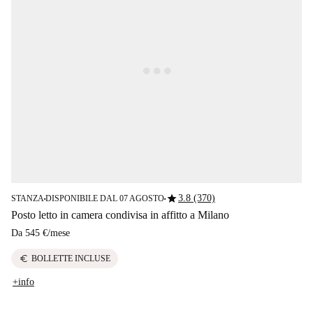
star
3.8 (370)
STANZA
DISPONIBILE DAL 07 AGOSTO
■
■
Posto letto in camera condivisa in affitto a Milano
Da
545 €
/
mese
euro
BOLLETTE INCLUSE
+info