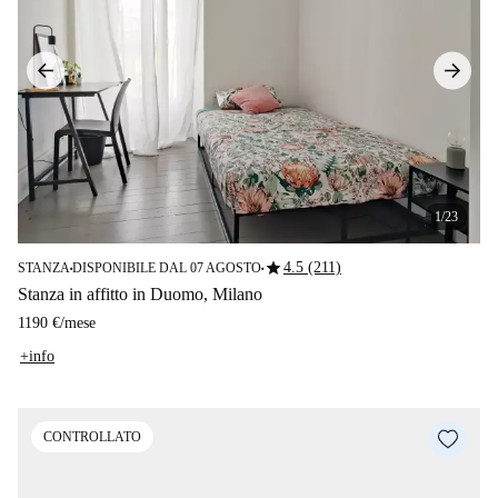
1/23
star
4.5 (211)
STANZA
DISPONIBILE DAL 07 AGOSTO
■
■
Stanza in affitto in Duomo, Milano
1190 €
/
mese
+info
CONTROLLATO