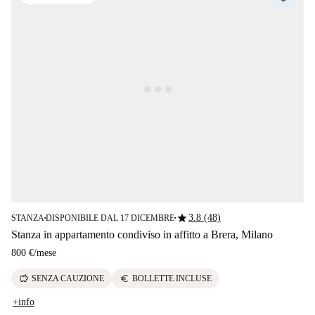
star
3.8 (48)
STANZA
DISPONIBILE DAL 17 DICEMBRE
■
■
Stanza in appartamento condiviso in affitto a Brera, Milano
800 €
/
mese
savings
euro
SENZA CAUZIONE
BOLLETTE INCLUSE
+info