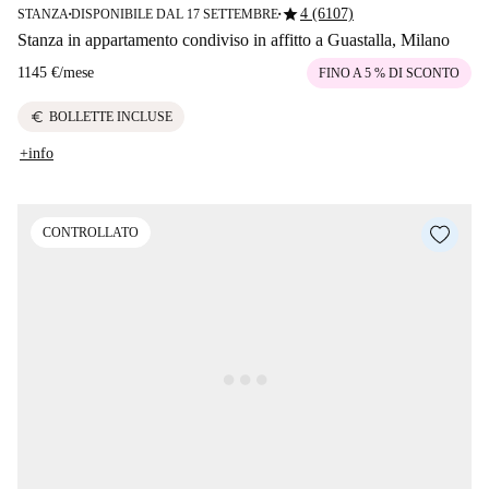
star
4 (6107)
STANZA
DISPONIBILE DAL 17 SETTEMBRE
■
■
Stanza in appartamento condiviso in affitto a Guastalla, Milano
1145 €
/
mese
FINO A 5 % DI SCONTO
euro
BOLLETTE INCLUSE
+info
CONTROLLATO