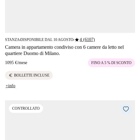
star
4 (6107)
STANZA
DISPONIBILE DAL 10 AGOSTO
■
■
Camera in appartamento condiviso con 6 camere da letto nel
quartiere Duomo di Milano.
1095 €
/
mese
FINO A 5 % DI SCONTO
euro
BOLLETTE INCLUSE
+info
CONTROLLATO