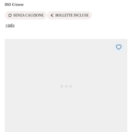
860 €
/
mese
savings
euro
SENZA CAUZIONE
BOLLETTE INCLUSE
+info