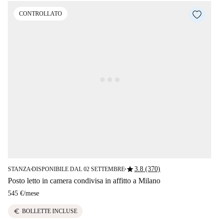
CONTROLLATO
star
3.8 (370)
STANZA
DISPONIBILE DAL 02 SETTEMBRE
■
■
Posto letto in camera condivisa in affitto a Milano
545 €
/
mese
euro
BOLLETTE INCLUSE