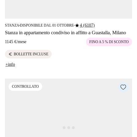
star
4 (6107)
STANZA
DISPONIBILE DAL 01 OTTOBRE
■
■
Stanza in appartamento condiviso in affitto a Guastalla, Milano
1145 €
/
mese
FINO A 5 % DI SCONTO
euro
BOLLETTE INCLUSE
+info
CONTROLLATO