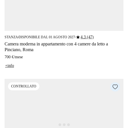
star
4.3 (47)
STANZA
DISPONIBILE DAL 01 AGOSTO 2027
■
■
Camera moderna in appartamento con 4 camere da letto a
Pinciano, Roma
700 €
/
mese
+info
CONTROLLATO