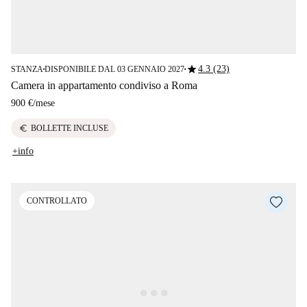
star
4.3 (23)
STANZA
DISPONIBILE DAL 03 GENNAIO 2027
■
■
Camera in appartamento condiviso a Roma
900 €
/
mese
euro
BOLLETTE INCLUSE
+info
CONTROLLATO