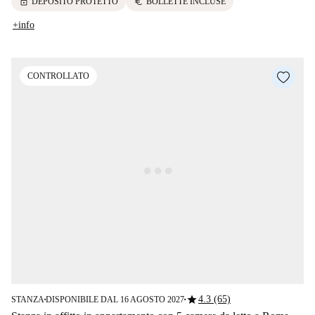
lock
euro
DEPOSITO PROTETTO
BOLLETTE INCLUSE
+info
CONTROLLATO
star
4.3 (65)
STANZA
DISPONIBILE DAL 16 AGOSTO 2027
■
■