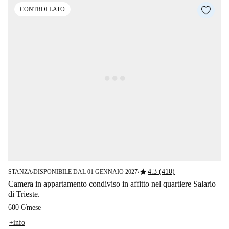
CONTROLLATO
star
4.3 (410)
STANZA
DISPONIBILE DAL 01 GENNAIO 2027
■
■
Camera in appartamento condiviso in affitto nel quartiere Salario
di Trieste.
600 €
/
mese
+info