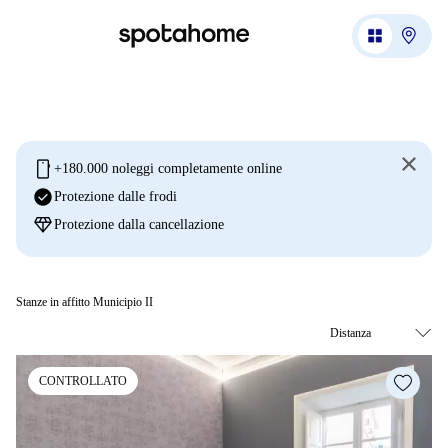
mobile
+180.000 noleggi completamente online
check_circle
Protezione dalle frodi
diamond
Protezione dalla cancellazione
Stanze in affitto Municipio II
CONTROLLATO