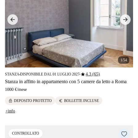
1/54
star
4.3 (65)
STANZA
DISPONIBILE DAL 01 LUGLIO 2027
■
■
Stanza in affitto in appartamento con 5 camere da letto a Roma
1000 €
/
mese
lock
euro
DEPOSITO PROTETTO
BOLLETTE INCLUSE
+info
CONTROLLATO