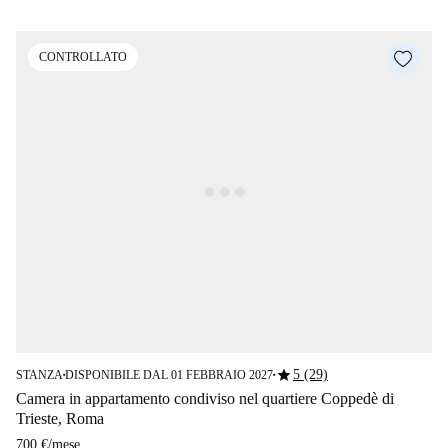
CONTROLLATO
star
5 (29)
STANZA
DISPONIBILE DAL 01 FEBBRAIO 2027
■
■
Camera in appartamento condiviso nel quartiere Coppedè di
Trieste, Roma
700 €
/
mese