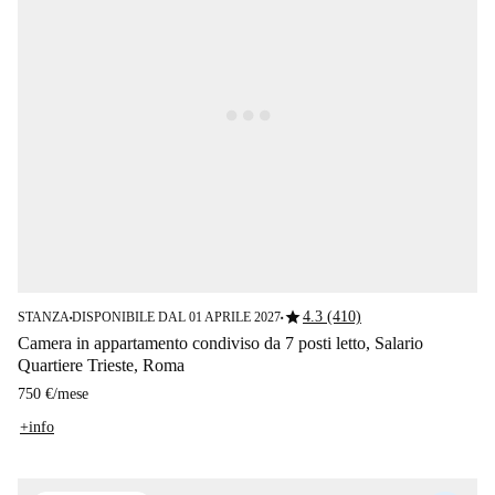
star
4.3 (410)
STANZA
DISPONIBILE DAL 01 APRILE 2027
■
■
Camera in appartamento condiviso da 7 posti letto, Salario
Quartiere Trieste, Roma
750 €
/
mese
+info