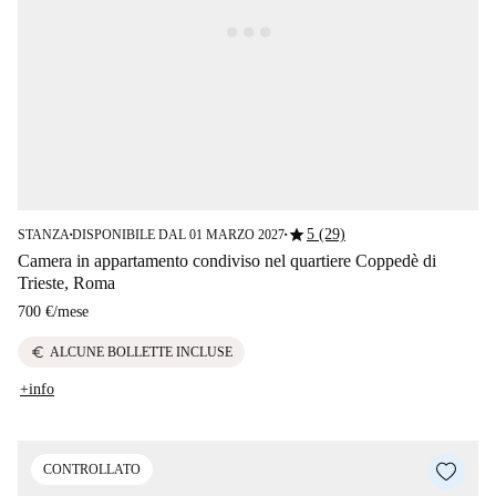
star
5 (29)
STANZA
DISPONIBILE DAL 01 MARZO 2027
■
■
Camera in appartamento condiviso nel quartiere Coppedè di
Trieste, Roma
700 €
/
mese
euro
ALCUNE BOLLETTE INCLUSE
+info
CONTROLLATO