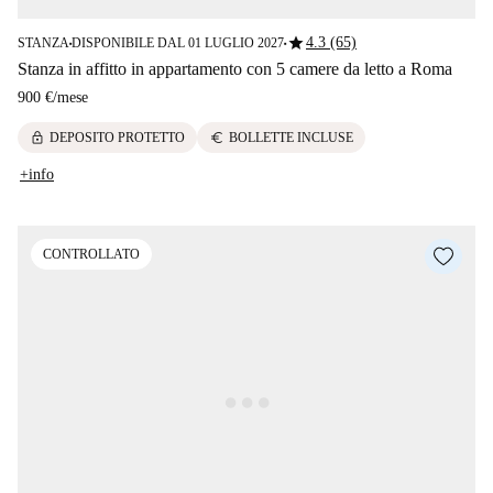
star
4.3 (65)
STANZA
DISPONIBILE DAL 01 LUGLIO 2027
■
■
Stanza in affitto in appartamento con 5 camere da letto a Roma
900 €
/
mese
lock
euro
DEPOSITO PROTETTO
BOLLETTE INCLUSE
+info
CONTROLLATO