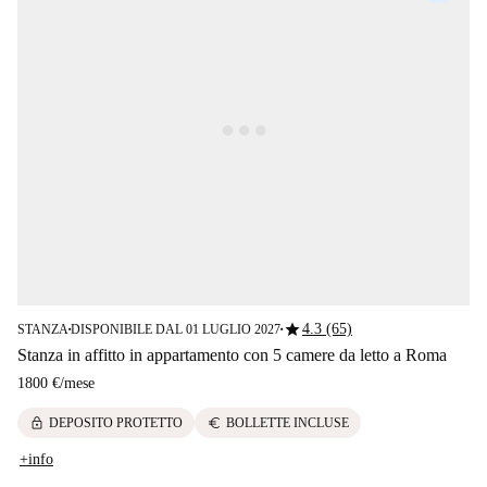
star
4.3 (65)
STANZA
DISPONIBILE DAL 01 LUGLIO 2027
■
■
Stanza in affitto in appartamento con 5 camere da letto a Roma
1800 €
/
mese
lock
euro
DEPOSITO PROTETTO
BOLLETTE INCLUSE
+info