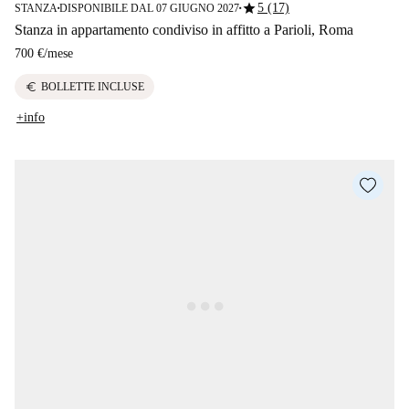
star
5 (17)
STANZA
DISPONIBILE DAL 07 GIUGNO 2027
■
■
Stanza in appartamento condiviso in affitto a Parioli, Roma
700 €
/
mese
euro
BOLLETTE INCLUSE
+info