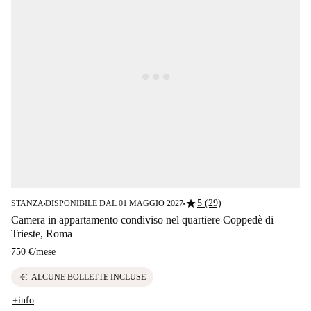
star
5 (29)
STANZA
DISPONIBILE DAL 01 MAGGIO 2027
■
■
Camera in appartamento condiviso nel quartiere Coppedè di
Trieste, Roma
750 €
/
mese
euro
ALCUNE BOLLETTE INCLUSE
+info