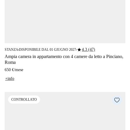
star
4.3 (47)
STANZA
DISPONIBILE DAL 01 GIUGNO 2027
■
■
Ampia camera in appartamento con 4 camere da letto a Pinciano,
Roma
650 €
/
mese
+info
CONTROLLATO