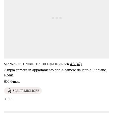
star
4.3 (47)
STANZA
DISPONIBILE DAL 01 LUGLIO 2027
■
■
Ampia camera in appartamento con 4 camere da letto a Pinciano,
Roma
600 €
/
mese
SCELTA MIGLIORE
+info