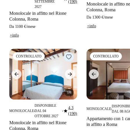
SETTEMBRE
(190)
Monolocale in affitto n
2027
Colonna, Roma
Monolocale in affitto nel Rione
Da
1300 €
/
mese
Colonna, Roma
+info
Da
1100 €
/
mese
+info
CONTROLLATO
CONTROLLATO
1/8
DISPONIBILE
DISPONIBI
4.3
MONOLOCALE
star
■
MONOLOCALE
DAL 04
DAL 08 A
■
■
(190)
OTTOBRE 2027
Appartamento con 1 cam
Monolocale in affitto nel Rione
in affitto a Roma
Colonna, Roma