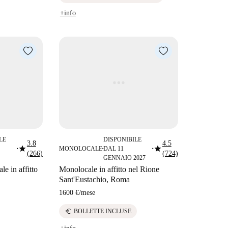
+info
LE
DISPONIBILE
3.8
4.5
star
star
MONOLOCALE
DAL 11
■
■
■
(266)
(724)
GENNAIO 2027
e in affitto
Monolocale in affitto nel Rione
Sant'Eustachio, Roma
1600 €
/
mese
euro
BOLLETTE INCLUSE