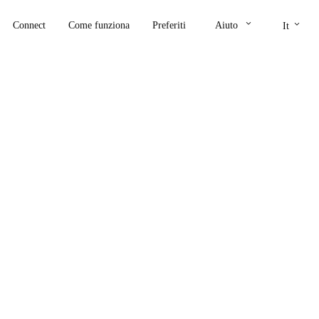
keyboard_arrow_down
keyboard_arrow_down
Connect
Come funziona
Preferiti
Aiuto
It