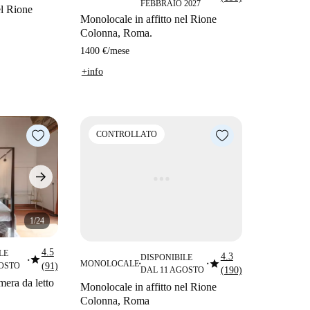
FEBBRAIO 2027
el Rione
Monolocale in affitto nel Rione
Colonna, Roma.
1400 €
/
mese
+info
CONTROLLATO
1/24
4.5
LE
4.3
star
DISPONIBILE
star
■
MONOLOCALE
GOSTO
(91)
■
■
DAL 11 AGOSTO
(190)
era da letto
Monolocale in affitto nel Rione
Colonna, Roma