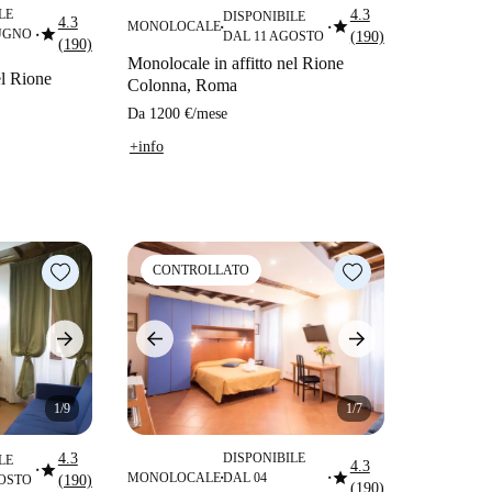
LE
4.3
DISPONIBILE
4.3
star
MONOLOCALE
star
■
■
IUGNO
DAL 11 AGOSTO
(190)
■
(190)
Monolocale in affitto nel Rione
el Rione
Colonna, Roma
Da
1200 €
/
mese
+info
CONTROLLATO
1/9
1/7
4.3
DISPONIBILE
LE
star
4.3
star
■
MONOLOCALE
DAL 04
GOSTO
(190)
■
■
(190)