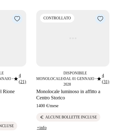
CONTROLLATO
LE
DISPONIBILE
4
4
star
star
ENNAIO
MONOLOCALE
DAL 01 GENNAIO
■
■
■
(21)
(31)
2028
el Rione
Monolocale luminoso in affitto a
Centro Storico
1400 €
/
mese
euro
ALCUNE BOLLETTE INCLUSE
INCLUSE
+info