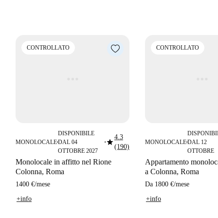
CONTROLLATO
CONTROLLATO
DISPONIBILE
DISPONIBI
4.3
star
MONOLOCALE
DAL 04
MONOLOCALE
DAL 12
■
■
■
(190)
OTTOBRE 2027
OTTOBRE
Monolocale in affitto nel Rione
Appartamento monolocal
Colonna, Roma
a Colonna, Roma
1400 €
/
mese
Da
1800 €
/
mese
+info
+info