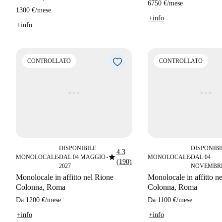
6750 €
/
mese
1300 €
/
mese
+info
+info
CONTROLLATO
CONTROLLATO
DISPONIBILE
DISPONIBI
4.3
star
MONOLOCALE
DAL 04 MAGGIO
MONOLOCALE
DAL 04
■
■
■
(190)
2027
NOVEMBRE
Monolocale in affitto nel Rione
Monolocale in affitto n
Colonna, Roma
Colonna, Roma
Da
1200 €
/
mese
Da
1100 €
/
mese
+info
+info