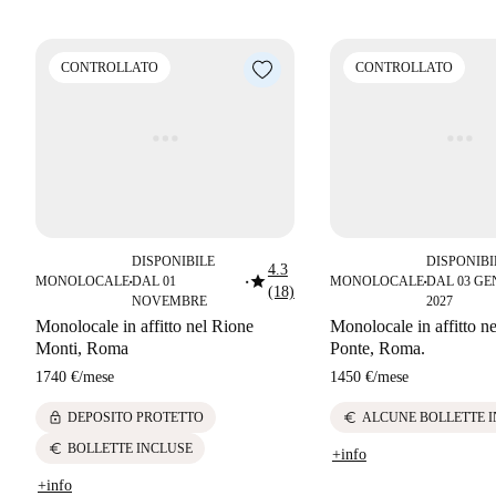
CONTROLLATO
CONTROLLATO
DISPONIBILE
DISPONIBI
4.3
star
MONOLOCALE
DAL 01
MONOLOCALE
DAL 03 G
■
■
■
(18)
NOVEMBRE
2027
Monolocale in affitto nel Rione
Monolocale in affitto n
Monti, Roma
Ponte, Roma.
1740 €
/
mese
1450 €
/
mese
lock
euro
DEPOSITO PROTETTO
ALCUNE BOLLETTE 
euro
BOLLETTE INCLUSE
+info
+info