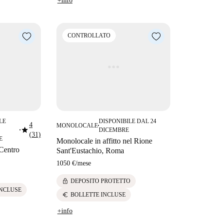
+info
CONTROLLATO
LE
DISPONIBILE DAL 24
4
MONOLOCALE
■
star
DICEMBRE
■
(31)
E
Monolocale in affitto nel Rione
 Centro
Sant'Eustachio, Roma
1050 €
/
mese
lock
DEPOSITO PROTETTO
INCLUSE
euro
BOLLETTE INCLUSE
+info