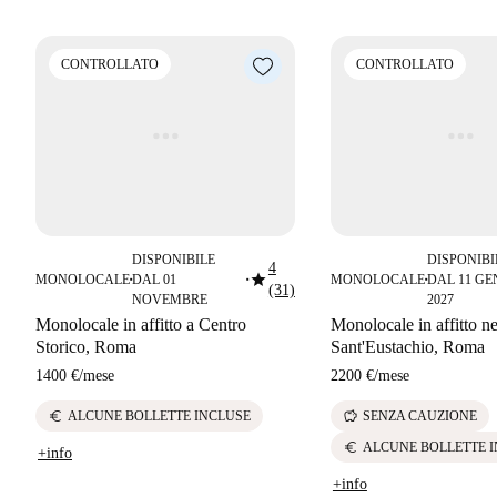
CONTROLLATO
CONTROLLATO
DISPONIBILE
DISPONIBI
4
star
MONOLOCALE
DAL 01
MONOLOCALE
DAL 11 G
■
■
■
(31)
NOVEMBRE
2027
Monolocale in affitto a Centro
Monolocale in affitto n
Storico, Roma
Sant'Eustachio, Roma
1400 €
/
mese
2200 €
/
mese
euro
savings
ALCUNE BOLLETTE INCLUSE
SENZA CAUZIONE
euro
ALCUNE BOLLETTE 
+info
+info