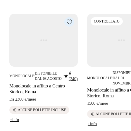
CONTROLLATO
4
DISPONIBI
DISPONIBILE
star
MONOLOCALE
■
■
MONOLOCALE
DAL 01
DAL 08 AGOSTO
(240)
■
NOVEMBR
Monolocale in affitto a Centro
Monolocale in affitto a
Storico, Roma
Storico, Roma
Da
2300 €
/
mese
1500 €
/
mese
euro
ALCUNE BOLLETTE INCLUSE
euro
ALCUNE BOLLETTE 
+info
+info