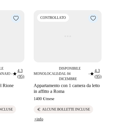
CONTROLLATO
LE
DISPONIBILE
4.3
4.3
star
star
ENNAIO
MONOLOCALE
DAL 04
■
■
■
(95)
(95)
DICEMBRE
el Rione
Appartamento con 1 camera da letto
in affitto a Roma
1400 €
/
mese
euro
INCLUSE
ALCUNE BOLLETTE INCLUSE
+info