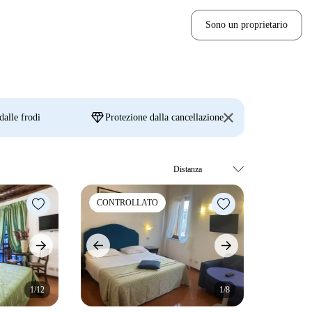
Sono un proprietario
diamond
dalle frodi
Protezione dalla cancellazione
CONTROLLATO
1/12
1/8