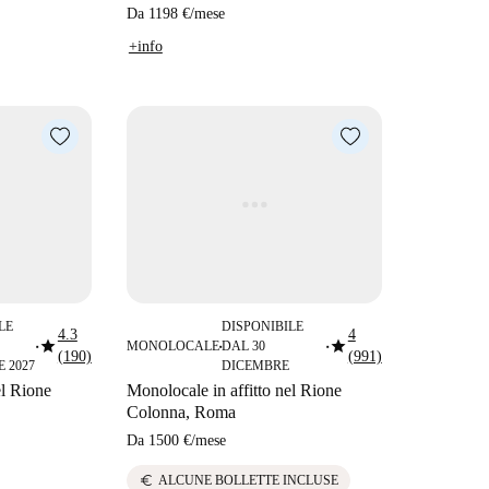
Da
1198 €
/
mese
+info
LE
DISPONIBILE
4.3
4
star
star
MONOLOCALE
DAL 30
■
■
■
(190)
(991)
 2027
DICEMBRE
el Rione
Monolocale in affitto nel Rione
Colonna, Roma
Da
1500 €
/
mese
euro
ALCUNE BOLLETTE INCLUSE