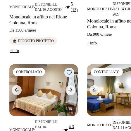
5
DISPONIBI
DISPONIBILE
star
MONOLOCALE
■
■
MONOLOCALE
DAL 04 G
DAL 08 AGOSTO
(13)
■
2027
Monolocale in affitto nel Rione
Monolocale in affitto n
Colonna, Roma
Colonna, Roma
Da
1500 €
/
mese
Da
900 €
/
mese
lock
DEPOSITO PROTETTO
+info
+info
CONTROLLATO
CONTROLLATO
1/10
DISPONIBILE
DISPONIBI
MONOLOCALE
■
4.3
DAL 04
DAL 11 A
star
MONOLOCALE
■
■