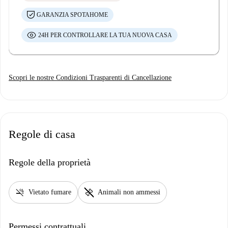
GARANZIA SPOTAHOME
24H PER CONTROLLARE LA TUA NUOVA CASA
Scopri le nostre Condizioni Trasparenti di Cancellazione
Regole di casa
Regole della proprietà
smoke_free
pet_supplies
Vietato fumare
Animali non ammessi
Permessi contrattuali