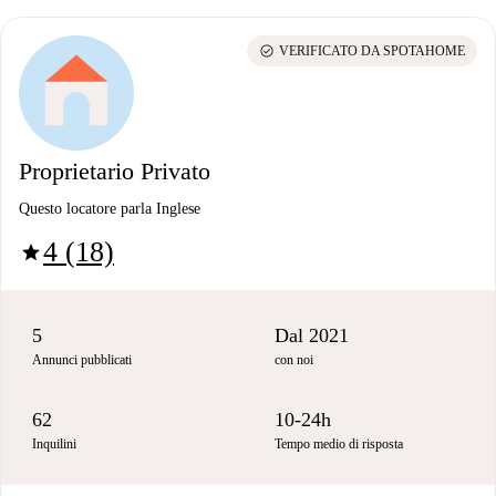
check_circle
VERIFICATO DA SPOTAHOME
Proprietario Privato
Questo locatore parla Inglese
4 (18)
star
5
Dal 2021
Annunci pubblicati
con noi
62
10-24h
Inquilini
Tempo medio di risposta