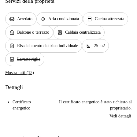
Servizi della proprietà
chair
ac_unit
kitchen
Arredato
Aria condizionata
Cucina attrezzata
balcony
water_heater
Balcone o terrazzo
Caldaia centralizzata
water_heater
square_foot
Riscaldamento elettrico individuale
25 m2
dishwasher_gen
Lavastoviglie
Mostra tutti (13)
Dettagli
Certificato
Il certificato energetico è stato richiesto al
energetico
proprietario.
Vedi dettagli