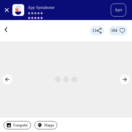
App Spotahome
Apri
11
104
Fotografie
Mappa