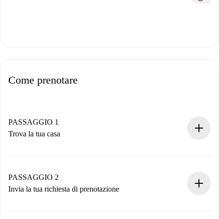
Come prenotare
PASSAGGIO 1
Trova la tua casa
Processo di prenotazione 100% online.
Case e Proprietari verificati.
Hai tutte le informazioni necessarie in anticipo.
PASSAGGIO 2
Invia la tua richiesta di prenotazione
Invia dettagli base del tuo profilo e metodo di pagamento.