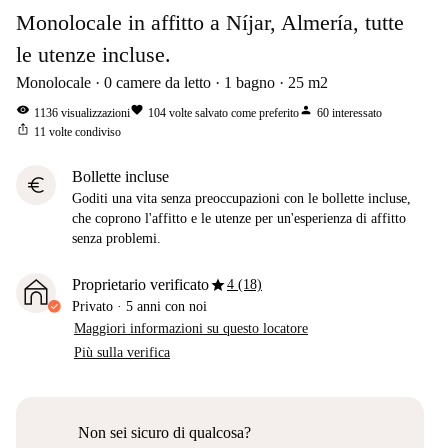
Monolocale in affitto a Níjar, Almería, tutte
le utenze incluse.
Monolocale
0
camere da letto
1
bagno
25
m2
visibility
favorite
person
1136
visualizzazioni
104
volte salvato come preferito
60
interessato
ios_share
11
volte condiviso
Bollette incluse
euro
Goditi una vita senza preoccupazioni con le bollette incluse,
che coprono l'affitto e le utenze per un'esperienza di affitto
senza problemi.
star
Proprietario verificato
4 (18)
Privato
·
5 anni
con noi
Maggiori informazioni su questo locatore
Più sulla verifica
Non sei sicuro di qualcosa?