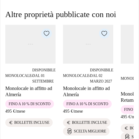
Altre proprietà pubblicate con noi
DISPONIBILE
DISPONIBILE
MONOLOCALE
DAL 01
MONOLOCALE
DAL 02
■
■
MONOLO
SETTEMBRE
MARZO 2027
Monolocale in affitto ad
Monolocale in affitto ad
Monolocal
Almería
Almería
Retamar,
FINO A 10 % DI SCONTO
FINO A 10 % DI SCONTO
FINO A 
495 €
/
mese
495 €
/
mese
495 €
/
mes
euro
euro
BOLLETTE INCLUSE
BOLLETTE INCLUSE
euro
BOLL
SCELTA MIGLIORE
SCE