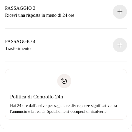
Ricorda che non ti addebiteremo nulla finché il proprietario
non accetta.
PASSAGGIO 3
Ricevi una risposta in meno di 24 ore
Il proprietario ha fino a 24 ore per confermare.
Se accettata, ti addebiteremo il pagamento e ti metteremo in
contatto con il proprietario.
PASSAGGIO 4
Se rifiutata: non ti addebiteremo nulla e ti proporremo
Trasferimento
alternative.
Concorda con il proprietario i dettagli del tuo arrivo, ritiro
Documenti richiesti se la proprietà è “
Spotahome plus
”.
delle chiavi, ecc.
Documento d'identità o Passaporto
Spotahome trasferirà il primo pagamento al proprietario
Prova di solvibilità
solo se non segnali problemi.
Domiciliazione del pagamento
Politica di Controllo 24h
Hai 24 ore dall’arrivo per segnalare discrepanze significative tra
l'annuncio e la realtà. Spotahome si occuperà di risolverle.