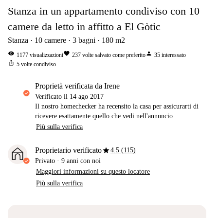
Stanza in un appartamento condiviso con 10
camere da letto in affitto a El Gòtic
Stanza
10
camere
3
bagni
180
m2
visibility
favorite
person
1177
visualizzazioni
237
volte salvato come preferito
35
interessato
ios_share
5
volte condiviso
proprietà verificata da Irene
Verificato il
14 ago 2017
Il nostro homechecker ha recensito la casa per assicurarti di
ricevere esattamente quello che vedi nell'annuncio.
Più sulla verifica
star
Proprietario verificato
4.5 (115)
Privato
·
9 anni
con noi
Maggiori informazioni su questo locatore
Più sulla verifica