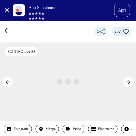
App Spotahome
Apri
5
237
CONTROLLATO
Fotografie
Mappa
Video
Planimetria
Alt