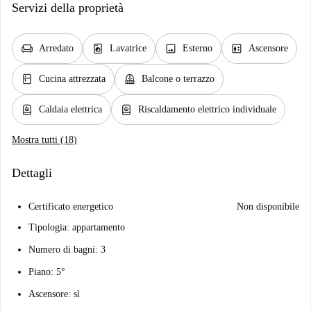
Servizi della proprietà
chair
local_laundry_service
image
elevator
Arredato
Lavatrice
Esterno
Ascensore
kitchen
balcony
Cucina attrezzata
Balcone o terrazzo
water_heater
water_heater
Caldaia elettrica
Riscaldamento elettrico individuale
Mostra tutti (18)
Dettagli
Certificato energetico
Non disponibile
Tipologia: appartamento
Numero di bagni: 3
Piano: 5°
Ascensore: sì