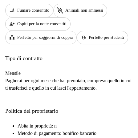
smoking_rooms
pet_supplies
Fumare consentito
Animali non ammessi
person_add
Ospiti per la notte consentiti
partner_heart
school
Perfetto per soggiorni di coppia
Perfetto per studenti
Tipo di contratto
Mensile
Pagherai per ogni mese che hai prenotato, compreso quello in cui
ti trasferisci e quello in cui lasci l'appartamento.
Politica del proprietario
Abita in proprietà: n
Metodo di pagamento: bonifico bancario