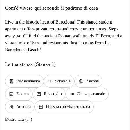
Com'è vivere qui secondo il padrone di casa
Live in the historic heart of Barcelona! This shared student
apartment offers private rooms and cozy common areas. Steps
away, you’ll find the ancient Roman wall, trendy El Born, and a
vibrant mix of bars and restaurants. Just ten mins from La
Barceloneta Beach!
La tua stanza (Stanza 1)
water_heater
desk
balcony
Riscaldamento
Scrivania
Balcone
image
package
key
Esterno
Ripostiglio
Chiave personale
dresser
window_closed
Armadio
Finestra con vista su strada
Mostra tutti (14)