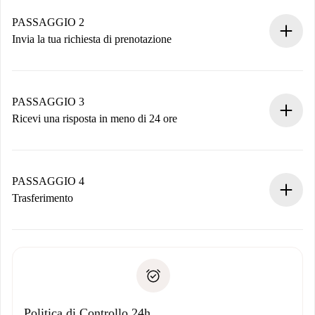
Case e Proprietari verificati.
Hai tutte le informazioni necessarie in anticipo.
PASSAGGIO 2
Invia la tua richiesta di prenotazione
Invia dettagli base del tuo profilo e metodo di pagamento.
Ricorda che non ti addebiteremo nulla finché il proprietario
non accetta.
PASSAGGIO 3
Ricevi una risposta in meno di 24 ore
Il proprietario ha fino a 24 ore per confermare.
Se accettata, ti addebiteremo il pagamento e ti metteremo in
contatto con il proprietario.
PASSAGGIO 4
Se rifiutata: non ti addebiteremo nulla e ti proporremo
Trasferimento
alternative.
Concorda con il proprietario i dettagli del tuo arrivo, ritiro
Documenti richiesti se la proprietà è “
Spotahome plus
”.
delle chiavi, ecc.
Documento d'identità o Passaporto
Spotahome trasferirà il primo pagamento al proprietario
Prova di solvibilità
solo se non segnali problemi.
Domiciliazione del pagamento
Politica di Controllo 24h