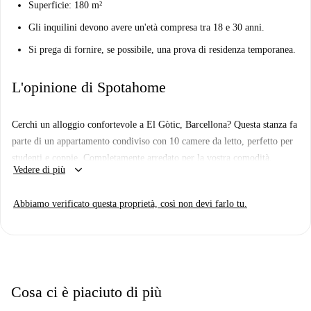
Superficie: 180 m²
Gli inquilini devono avere un'età compresa tra 18 e 30 anni.
Si prega di fornire, se possibile, una prova di residenza temporanea.
L'opinione di Spotahome
Cerchi un alloggio confortevole a El Gòtic, Barcellona? Questa stanza fa
parte di un appartamento condiviso con 10 camere da letto, perfetto per
studenti e coppie. Completamente arredato per la vostra comodità,
keyboard_arrow_down
Vedere di più
l'appartamento include una lavatrice privata e un balcone che vi
permetterà di godere della vivace atmosfera del quartiere. È consentito
Abbiamo verificato questa proprietà, così non devi farlo tu.
fumare all'interno della proprietà.
El Gòtic, un quartiere storico di Barcellona, è ricco di attrazioni culturali
e turistiche. Vicino alla proprietà, troverete monumenti importanti come
il Barcelona Segway Glides, Barshelona e il Monumento ad Antonio
López y López. Esplorate le strade vivaci e immergetevi nelle offerte di
Cosa ci è piaciuto di più
questo quartiere iconico.