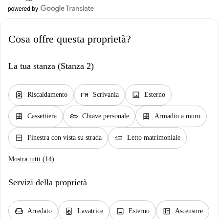
Cosa offre questa proprietà?
La tua stanza (Stanza 2)
water_heater
desk
image
Riscaldamento
Scrivania
Esterno
dresser
key
dresser
Cassettiera
Chiave personale
Armadio a muro
window_closed
airline_seat_flat
Finestra con vista su strada
Letto matrimoniale
Mostra tutti (14)
Servizi della proprietà
chair
local_laundry_service
image
elevator
Arredato
Lavatrice
Esterno
Ascensore