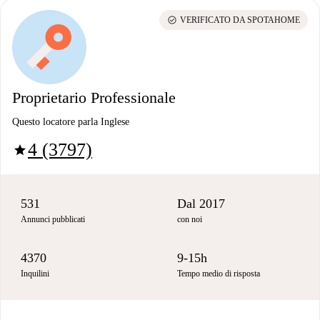
check_circle
VERIFICATO DA SPOTAHOME
Proprietario Professionale
Questo locatore parla Inglese
4 (3797)
star
531
Dal 2017
Annunci pubblicati
con noi
4370
9-15h
Inquilini
Tempo medio di risposta