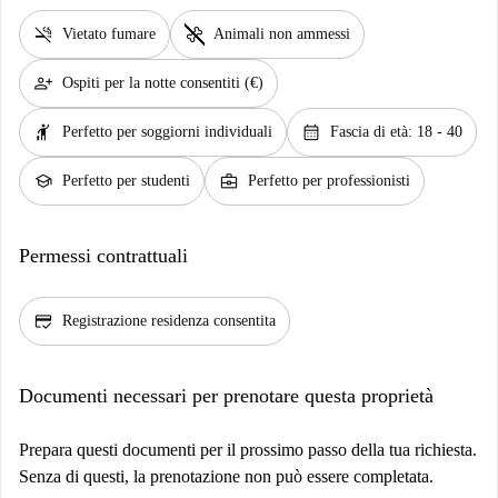
smoke_free
pet_supplies
Vietato fumare
Animali non ammessi
person_add
Ospiti per la notte consentiti (€)
hail
calendar_month
Perfetto per soggiorni individuali
Fascia di età: 18 - 40
school
business_center
Perfetto per studenti
Perfetto per professionisti
Permessi contrattuali
credit_score
Registrazione residenza consentita
Documenti necessari per prenotare questa proprietà
Prepara questi documenti per il prossimo passo della tua richiesta.
Senza di questi, la prenotazione non può essere completata.