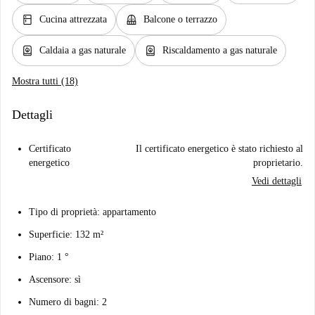
kitchen
balcony
Cucina attrezzata
Balcone o terrazzo
water_heater
water_heater
Caldaia a gas naturale
Riscaldamento a gas naturale
Mostra tutti (18)
Dettagli
Certificato
Il certificato energetico è stato richiesto al
energetico
proprietario.
Vedi dettagli
Tipo di proprietà: appartamento
Superficie: 132 m²
Piano: 1 °
Ascensore: sì
Numero di bagni: 2