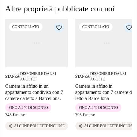
Altre proprietà pubblicate con noi
CONTROLLATO
CONTROLLATO
DISPONIBILE DAL 31
DISPONIBILE DAL 31
STANZA
STANZA
■
■
AGOSTO
AGOSTO
Camera in affitto in un
Camera in affitto in
appartamento condiviso con 7
appartamento con 7 camere da
camere da letto a Barcellona.
letto a Barcellona
FINO A 5 % DI SCONTO
FINO A 5 % DI SCONTO
745 €
/
mese
795 €
/
mese
euro
euro
ALCUNE BOLLETTE INCLUSE
ALCUNE BOLLETTE INCLUSE