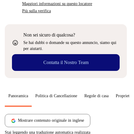
Maggiori informazioni su questo locatore
Più sulla verifica
Non sei sicuro di qualcosa?
sentiment_very_satisfied
Se hai dubbi o domande su questo annuncio, siamo qui
per aiutarti.
Contatta il Nostro Team
Panoramica
Politica di Cancellazione
Regole di casa
Proprietar
Mostrare contenuto originale in inglese
Stai leggendo una traduzione automatica realizzata