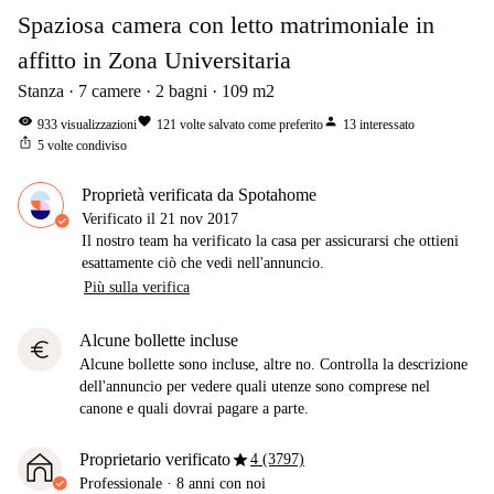
Spaziosa camera con letto matrimoniale in
affitto in Zona Universitaria
Stanza
7
camere
2
bagni
109
m2
visibility
favorite
person
933
visualizzazioni
121
volte salvato come preferito
13
interessato
ios_share
5
volte condiviso
Proprietà verificata da Spotahome
Verificato il
21 nov 2017
Il nostro team ha verificato la casa per assicurarsi che ottieni
esattamente ciò che vedi nell'annuncio.
Più sulla verifica
Alcune bollette incluse
euro
Alcune bollette sono incluse, altre no. Controlla la descrizione
dell'annuncio per vedere quali utenze sono comprese nel
canone e quali dovrai pagare a parte.
star
Proprietario verificato
4 (3797)
Professionale
·
8 anni
con noi