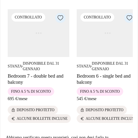
comodamente raggiungibili. Inoltre, goditi la vicinanza ad attrazioni
turistiche come Serenitat e Homenatge A Ferrer i Guàrdia, così come a
ristoranti come Can Tornem-Hi e Bar Versalles. La tua prossima casa ti
CONTROLLATO
CONTROLLATO
aspetta a Pedralbes.
DISPONIBILE DAL 31
DISPONIBILE DAL 31
STANZA
STANZA
■
■
GENNAIO
GENNAIO
Bedroom 7 - double bed and
Bedroom 6 - single bed and
balcony
balcony
FINO A 5 % DI SCONTO
FINO A 5 % DI SCONTO
695 €
/
mese
545 €
/
mese
lock
lock
DEPOSITO PROTETTO
DEPOSITO PROTETTO
euro
euro
ALCUNE BOLLETTE INCLUSE
ALCUNE BOLLETTE INCLUSE
Abbiamo verificato questa proprietà, così non devi farlo tu.