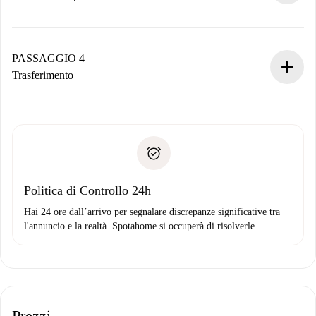
Il proprietario ha fino a 24 ore per confermare.
Se accettata, ti addebiteremo il pagamento e ti metteremo in
contatto con il proprietario.
PASSAGGIO 4
Se rifiutata: non ti addebiteremo nulla e ti proporremo
Trasferimento
alternative.
Concorda con il proprietario i dettagli del tuo arrivo, ritiro
Documenti richiesti se la proprietà è “
Spotahome plus
”.
delle chiavi, ecc.
Documento d'identità o Passaporto
Spotahome trasferirà il primo pagamento al proprietario
Prova di solvibilità
solo se non segnali problemi.
Domiciliazione del pagamento
Politica di Controllo 24h
Hai 24 ore dall’arrivo per segnalare discrepanze significative tra
l'annuncio e la realtà. Spotahome si occuperà di risolverle.
Prezzi