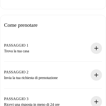
Come prenotare
PASSAGGIO 1
Trova la tua casa
Processo di prenotazione 100% online.
Case e Proprietari verificati.
Hai tutte le informazioni necessarie in anticipo.
PASSAGGIO 2
Invia la tua richiesta di prenotazione
Invia dettagli base del tuo profilo e metodo di pagamento.
Ricorda che non ti addebiteremo nulla finché il proprietario
non accetta.
PASSAGGIO 3
Ricevi una risposta in meno di 24 ore