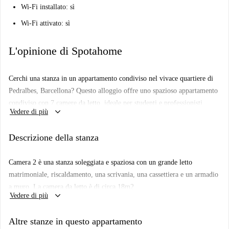
Wi-Fi installato: sì
Wi-Fi attivato: sì
L'opinione di Spotahome
Cerchi una stanza in un appartamento condiviso nel vivace quartiere di
Pedralbes, Barcellona? Questo alloggio offre uno spazioso appartamento
condiviso con 7 camere da letto, ideale per studenti e professionisti.
keyboard_arrow_down
Vedere di più
Completamente arredato, l'immobile offre una lavatrice privata,
riscaldamento a gas naturale e una cucina attrezzata. Un balcone
Descrizione della stanza
arricchisce l'esperienza abitativa e il WiFi è incluso per rimanere
connessi. Prenota con fiducia, poiché l'immobile è stato verificato
Camera 2 è una stanza soleggiata e spaziosa con un grande letto
personalmente da Spotahome.
matrimoniale, riscaldamento, una scrivania, una cassettiera e un armadio
Situato nel quartiere di Pedralbes, è un paradiso per studenti e
a muro. La camera da letto è di circa 18m2.
professionisti. Punti di riferimento chiave come la stazione della
keyboard_arrow_down
Vedere di più
metropolitana Zona Universitària, la Facoltà di Economia e Commercio
(UB), la Escola Dalts Estudis Mercantils e altro ancora sono
Altre stanze in questo appartamento