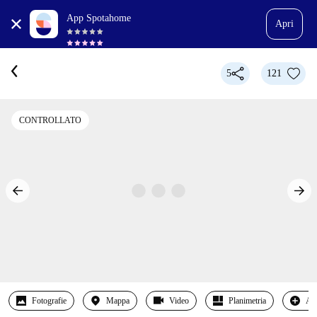
App Spotahome
Apri
5
121
CONTROLLATO
Fotografie
Mappa
Video
Planimetria
Alt