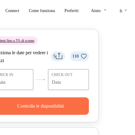
keyboard_arrow_down
keyboard_arrow_down
Connect
Come funziona
Preferiti
Aiuto
It
tieni fino a 5% di sconto
ziona le date per vedere i
5
110
zi
HECK IN
CHECK OUT
Controlla le disponibilità