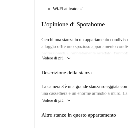
Wi-Fi attivato: sì
L'opinione di Spotahome
Cerchi una stanza in un appartamento condiviso 
alloggio offre uno spazioso appartamento condivi
professionisti. Completamente arredato, l'immobi
keyboard_arrow_down
Vedere di più
naturale e una cucina attrezzata. Un balcone arric
rimanere connessi. Prenota con fiducia, poiché l
Descrizione della stanza
Spotahome.
Situato nel quartiere di Pedralbes, è un paradiso 
La camera 3 è una grande stanza soleggiata con 
chiave come la stazione della metropolitana Zo
una cassettiera e un enorme armadio a muro. La 
(UB), la Escola Dalts Estudis Mercantils e altr
keyboard_arrow_down
Vedere di più
goditi la vicinanza ad attrazioni turistiche com
ristoranti come Can Tornem-Hi e Bar Versalles. L
Altre stanze in questo appartamento