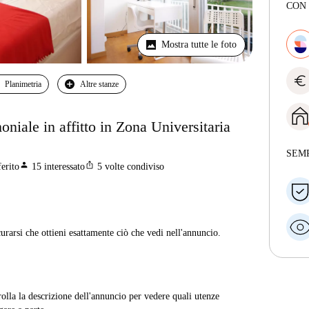
CON
Mostra tutte le foto
euro
Planimetria
Altre stanze
oniale in affitto in Zona Universitaria
SEM
person
ios_share
erito
15
interessato
5
volte condiviso
curarsi che ottieni esattamente ciò che vedi nell'annuncio.
rolla la descrizione dell'annuncio per vedere quali utenze