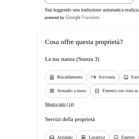
Stai leggendo una traduzione automatica realizz
Cosa offre questa proprietà?
La tua stanza (Stanza 3)
water_heater
desk
image
Riscaldamento
Scrivania
Este
dresser
window_closed
Armadio a muro
Finestra con vista su
Mostra tutti (14)
Servizi della proprietà
chair
local_laundry_service
image
Arredato
Lavatrice
Esterno