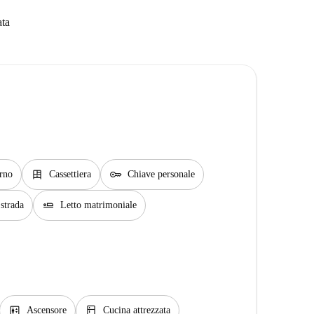
ata
dresser
key
rno
Cassettiera
Chiave personale
airline_seat_flat
 strada
Letto matrimoniale
elevator
kitchen
Ascensore
Cucina attrezzata