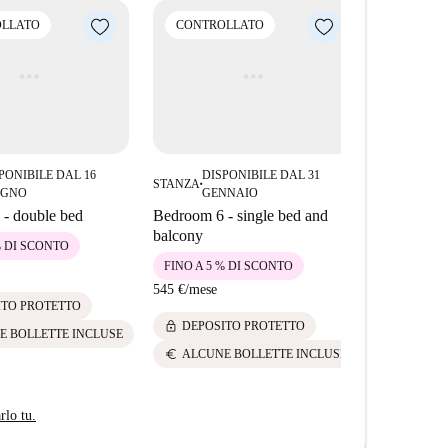
LLATO
CONTROLLATO
CONTRO
PONIBILE DAL 16
DISPONIBILE DAL 31
DIS
STANZA
STANZA
■
■
UGNO
GENNAIO
FE
- double bed
Bedroom 6 - single bed and
Bedroom 1 
balcony
% DI SCONTO
FINO A 5 
FINO A 5 % DI SCONTO
545 €
/
mese
545 €
/
mese
lock
ITO PROTETTO
DEPOS
lock
DEPOSITO PROTETTO
euro
E BOLLETTE INCLUSE
ALCUN
euro
ALCUNE BOLLETTE INCLUSE
rlo tu.