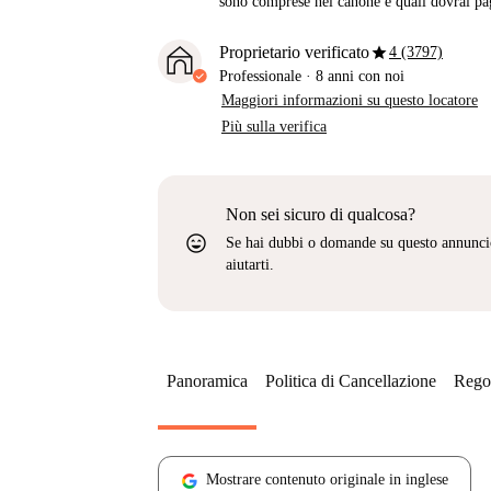
sono comprese nel canone e quali dovrai pag
star
Proprietario verificato
4 (3797)
Professionale
·
8 anni
con noi
Maggiori informazioni su questo locatore
Più sulla verifica
Non sei sicuro di qualcosa?
sentiment_very_satisfied
Se hai dubbi o domande su questo annunci
aiutarti.
Panoramica
Politica di Cancellazione
Regol
Mostrare contenuto originale in inglese