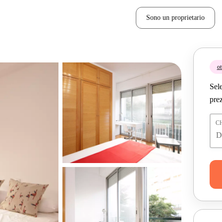
Sono un proprietario
ot
Sele
prez
C