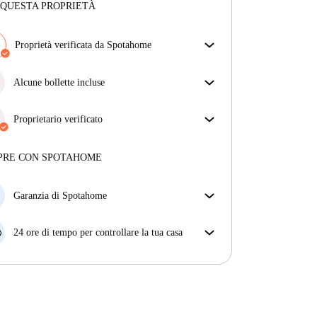
 QUESTA PROPRIETÀ
Proprietà verificata da Spotahome
Il nostro team ha verificato la casa per assicurarsi che
ottieni esattamente ciò che vedi nell'annuncio.
Alcune bollette incluse
Più sulla verifica
Alcune bollette sono incluse, altre no. Controlla la
descrizione dell'annuncio per vedere quali utenze
Proprietario verificato
sono comprese nel canone e quali dovrai pagare a
Professionale
·
8 anni
con noi
parte.
Maggiori informazioni su questo locatore
PRE CON SPOTAHOME
Più sulla verifica
Garanzia di Spotahome
Se il proprietario di casa cancella la tua prenotazione
con breve preavviso, noi A) ti pagheremo un hotel e
24 ore di tempo per controllare la tua casa
ti aiuteremo a trovare un'altra nuova sistemazione, o
Se l'appartamento non è come te lo aspettavi
B) ti rimborseremo totalmente
dall'annuncio, faccelo sapere entro le prime 24 ore
dall'entrata e ci impegneremo per trovare una
soluzione.