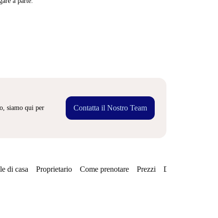
are a parte.
Contatta il Nostro Team
o, siamo qui per
e di casa
Proprietario
Come prenotare
Prezzi
Disponibilità
Qu