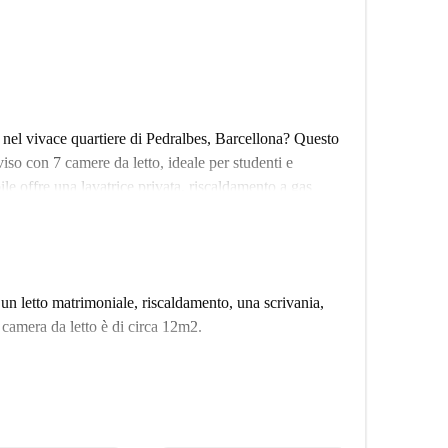
nel vivace quartiere di Pedralbes, Barcellona? Questo
so con 7 camere da letto, ideale per studenti e
le offre una lavatrice privata, riscaldamento a gas
chisce l'esperienza abitativa e il WiFi è incluso per
'immobile è stato verificato personalmente da
per studenti e professionisti. Punti di riferimento
un letto matrimoniale, riscaldamento, una scrivania,
na Universitària, la Facoltà di Economia e Commercio
camera da letto è di circa 12m2.
o ancora sono comodamente raggiungibili. Inoltre,
e Serenitat e Homenatge A Ferrer i Guàrdia, così come a
a tua prossima casa ti aspetta a Pedralbes.