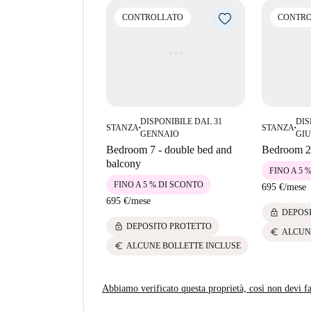
CONTROLLATO
CONTRO
DISPONIBILE DAL 31
DIS
STANZA
STANZA
■
■
GENNAIO
GI
Bedroom 7 - double bed and
Bedroom 2 
balcony
FINO A 5 
FINO A 5 % DI SCONTO
695 €
/
mese
695 €
/
mese
lock
DEPOS
lock
DEPOSITO PROTETTO
euro
ALCUN
euro
ALCUNE BOLLETTE INCLUSE
Abbiamo verificato questa proprietà, così non devi fa