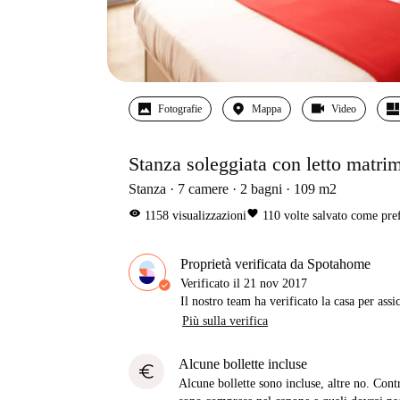
Fotografie
Mappa
Video
Stanza soleggiata con letto matrim
Stanza
7
camere
2
bagni
109
m2
visibility
favorite
1158
visualizzazioni
110
volte salvato come pref
Proprietà verificata da Spotahome
Verificato il
21 nov 2017
Il nostro team ha verificato la casa per assi
Più sulla verifica
Alcune bollette incluse
euro
Alcune bollette sono incluse, altre no. Cont