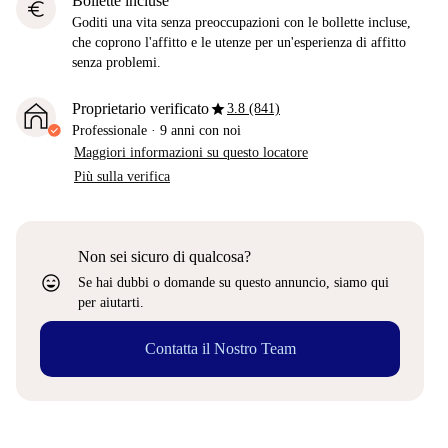
Bollette incluse
euro
Goditi una vita senza preoccupazioni con le bollette incluse,
che coprono l'affitto e le utenze per un'esperienza di affitto
senza problemi.
star
Proprietario verificato
3.8 (841)
Professionale
·
9 anni
con noi
Maggiori informazioni su questo locatore
Più sulla verifica
Non sei sicuro di qualcosa?
sentiment_very_satisfied
Se hai dubbi o domande su questo annuncio, siamo qui
per aiutarti.
Contatta il Nostro Team