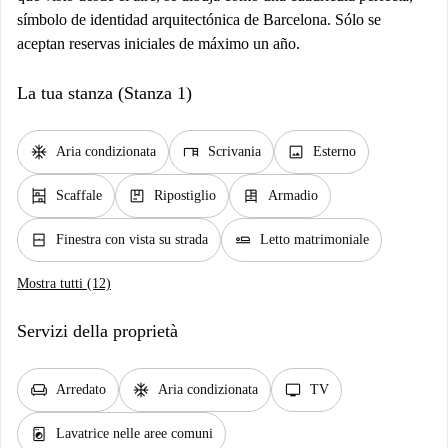
símbolo de identidad arquitectónica de Barcelona. Sólo se
aceptan reservas iniciales de máximo un año.
La tua stanza (Stanza 1)
ac_unit
desk
image
Aria condizionata
Scrivania
Esterno
shelves
package
dresser
Scaffale
Ripostiglio
Armadio
window_closed
airline_seat_flat
Finestra con vista su strada
Letto matrimoniale
Mostra tutti (12)
Servizi della proprietà
chair
ac_unit
tv
Arredato
Aria condizionata
TV
local_laundry_service
Lavatrice nelle aree comuni