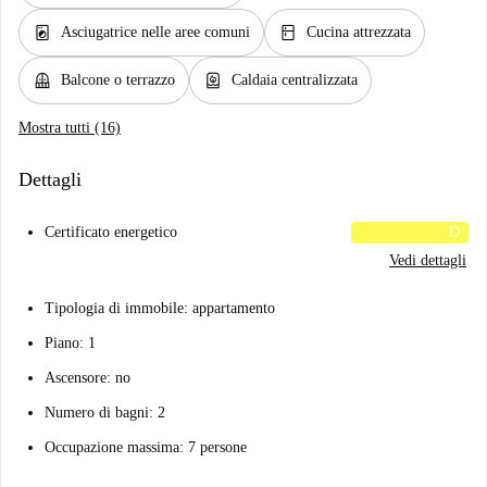
local_laundry_service
kitchen
Asciugatrice nelle aree comuni
Cucina attrezzata
balcony
water_heater
Balcone o terrazzo
Caldaia centralizzata
Mostra tutti (16)
Dettagli
Certificato energetico
D
Vedi dettagli
Tipologia di immobile: appartamento
Piano: 1
Ascensore: no
Numero di bagni: 2
Occupazione massima: 7 persone