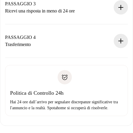
non accetta.
PASSAGGIO 3
Ricevi una risposta in meno di 24 ore
Il proprietario ha fino a 24 ore per confermare.
Se accettata, ti addebiteremo il pagamento e ti metteremo in
contatto con il proprietario.
PASSAGGIO 4
Se rifiutata: non ti addebiteremo nulla e ti proporremo
Trasferimento
alternative.
Concorda con il proprietario i dettagli del tuo arrivo, ritiro
Documenti richiesti se la proprietà è “
Spotahome plus
”.
delle chiavi, ecc.
Documento d'identità o Passaporto
Spotahome trasferirà il primo pagamento al proprietario
Prova di solvibilità
solo se non segnali problemi.
Domiciliazione del pagamento
Politica di Controllo 24h
Hai 24 ore dall’arrivo per segnalare discrepanze significative tra
l'annuncio e la realtà. Spotahome si occuperà di risolverle.