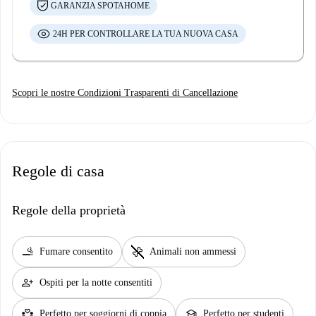
GARANZIA SPOTAHOME
24H PER CONTROLLARE LA TUA NUOVA CASA
Scopri le nostre Condizioni Trasparenti di Cancellazione
Regole di casa
Regole della proprietà
smoking_rooms
pet_supplies
Fumare consentito
Animali non ammessi
person_add
Ospiti per la notte consentiti
partner_heart
school
Perfetto per soggiorni di coppia
Perfetto per studenti