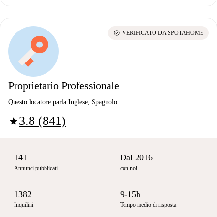
check_circle
VERIFICATO DA SPOTAHOME
Proprietario Professionale
Questo locatore parla Inglese, Spagnolo
3.8 (841)
star
141
Dal 2016
Annunci pubblicati
con noi
1382
9-15h
Inquilini
Tempo medio di risposta