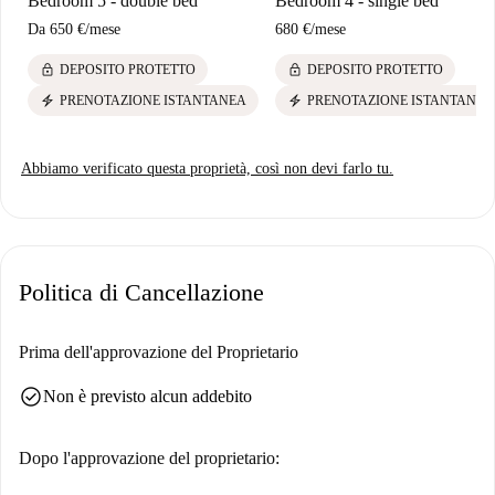
Bedroom 5 - double bed
Bedroom 4 - single bed
Da
650 €
/
mese
680 €
/
mese
lock
lock
DEPOSITO PROTETTO
DEPOSITO PROTETTO
electric_bolt
electric_bolt
PRENOTAZIONE ISTANTANEA
PRENOTAZIONE ISTANTANEA
Abbiamo verificato questa proprietà, così non devi farlo tu.
Politica di Cancellazione
Prima dell'approvazione del Proprietario
check_circle
Non è previsto alcun addebito
Dopo l'approvazione del proprietario: