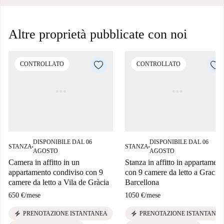
Altre proprietà pubblicate con noi
CONTROLLATO
CONTROLLATO
DISPONIBILE DAL 06
DISPONIBILE DAL 06
STANZA
STANZA
■
■
AGOSTO
AGOSTO
Camera in affitto in un
Stanza in affitto in appartament
appartamento condiviso con 9
con 9 camere da letto a Gracia,
camere da letto a Vila de Gràcia
Barcellona
650 €
/
mese
1050 €
/
mese
electric_bolt
electric_bolt
PRENOTAZIONE ISTANTANEA
PRENOTAZIONE ISTANTANEA