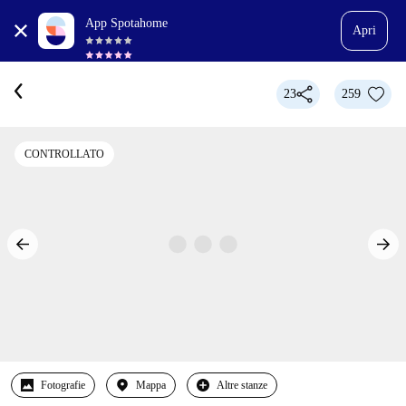
App Spotahome
Apri
23
259
CONTROLLATO
Fotografie
Mappa
Altre stanze