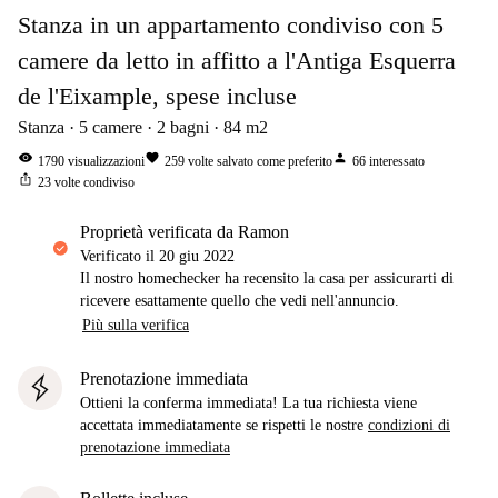
Stanza in un appartamento condiviso con 5
camere da letto in affitto a l'Antiga Esquerra
de l'Eixample, spese incluse
Stanza
5
camere
2
bagni
84
m2
visibility
favorite
person
1790
visualizzazioni
259
volte salvato come preferito
66
interessato
ios_share
23
volte condiviso
proprietà verificata da Ramon
Verificato il
20 giu 2022
Il nostro homechecker ha recensito la casa per assicurarti di
ricevere esattamente quello che vedi nell'annuncio.
Più sulla verifica
Prenotazione immediata
Ottieni la conferma immediata! La tua richiesta viene
accettata immediatamente se rispetti le nostre
condizioni di
prenotazione immediata