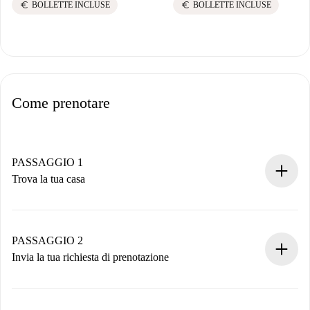
euro
euro
BOLLETTE INCLUSE
BOLLETTE INCLUSE
Come prenotare
PASSAGGIO 1
Trova la tua casa
Processo di prenotazione 100% online.
Case e Proprietari verificati.
Hai tutte le informazioni necessarie in anticipo.
PASSAGGIO 2
Invia la tua richiesta di prenotazione
Invia dettagli base del tuo profilo e metodo di pagamento.
Ricorda che non ti addebiteremo nulla finché il proprietario