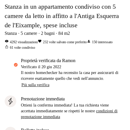
Stanza in un appartamento condiviso con 5
camere da letto in affitto a l'Antiga Esquerra
de l'Eixample, spese incluse
Stanza
5
camere
2
bagni
84
m2
visibility
favorite
person
4292
visualizzazioni
232
volte salvato come preferito
150
interessato
ios_share
61
volte condiviso
proprietà verificata da Ramon
Verificato il
20 giu 2022
Il nostro homechecker ha recensito la casa per assicurarti di
ricevere esattamente quello che vedi nell'annuncio.
Più sulla verifica
Prenotazione immediata
Ottieni la conferma immediata! La tua richiesta viene
accettata immediatamente se rispetti le nostre
condizioni di
prenotazione immediata