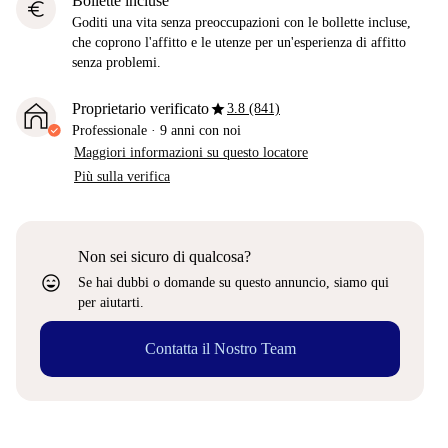
Bollette incluse
euro
Goditi una vita senza preoccupazioni con le bollette incluse,
che coprono l'affitto e le utenze per un'esperienza di affitto
senza problemi.
star
Proprietario verificato
3.8 (841)
Professionale
·
9 anni
con noi
Maggiori informazioni su questo locatore
Più sulla verifica
Non sei sicuro di qualcosa?
sentiment_very_satisfied
Se hai dubbi o domande su questo annuncio, siamo qui
per aiutarti.
Contatta il Nostro Team