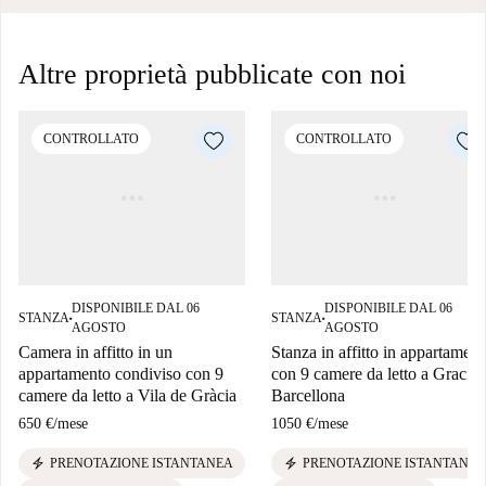
Altre proprietà pubblicate con noi
CONTROLLATO
CONTROLLATO
DISPONIBILE DAL 06
DISPONIBILE DAL 06
STANZA
STANZA
■
■
AGOSTO
AGOSTO
Camera in affitto in un
Stanza in affitto in appartament
appartamento condiviso con 9
con 9 camere da letto a Gracia,
camere da letto a Vila de Gràcia
Barcellona
650 €
/
mese
1050 €
/
mese
electric_bolt
electric_bolt
PRENOTAZIONE ISTANTANEA
PRENOTAZIONE ISTANTANEA