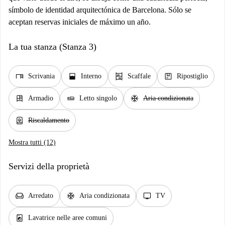
símbolo de identidad arquitectónica de Barcelona. Sólo se
aceptan reservas iniciales de máximo un año.
La tua stanza (Stanza 3)
desk
window_open
shelves
package
Scrivania
Interno
Scaffale
Ripostiglio
dresser
airline_seat_flat
ac_unit
Armadio
Letto singolo
Aria condizionata
water_heater
Riscaldamento
Mostra tutti (12)
Servizi della proprietà
chair
ac_unit
tv
Arredato
Aria condizionata
TV
local_laundry_service
Lavatrice nelle aree comuni