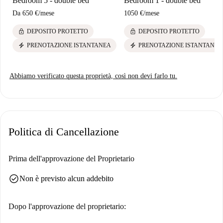
Bedroom 5 - double bed
Bedroom 1 - double bed
Da
650 €
/
mese
1050 €
/
mese
lock
lock
DEPOSITO PROTETTO
DEPOSITO PROTETTO
electric_bolt
electric_bolt
PRENOTAZIONE ISTANTANEA
PRENOTAZIONE ISTANTANEA
Abbiamo verificato questa proprietà, così non devi farlo tu.
Politica di Cancellazione
Prima dell'approvazione del Proprietario
check_circle
Non è previsto alcun addebito
Dopo l'approvazione del proprietario: