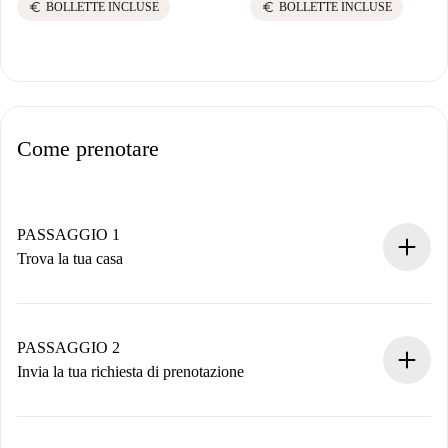
euro
euro
BOLLETTE INCLUSE
BOLLETTE INCLUSE
Come prenotare
PASSAGGIO 1
Trova la tua casa
Processo di prenotazione 100% online.
Case e Proprietari verificati.
Hai tutte le informazioni necessarie in anticipo.
PASSAGGIO 2
Invia la tua richiesta di prenotazione
Invia dettagli base del tuo profilo e metodo di pagamento.
Ricorda che non ti addebiteremo nulla finché il proprietario