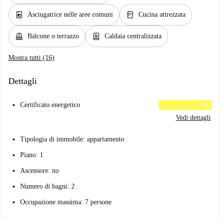
local_laundry_service
kitchen
Asciugatrice nelle aree comuni
Cucina attrezzata
balcony
water_heater
Balcone o terrazzo
Caldaia centralizzata
Mostra tutti (16)
Dettagli
Certificato energetico
D
Vedi dettagli
Tipologia di immobile: appartamento
Piano: 1
Ascensore: no
Numero di bagni: 2
Occupazione massima: 7 persone