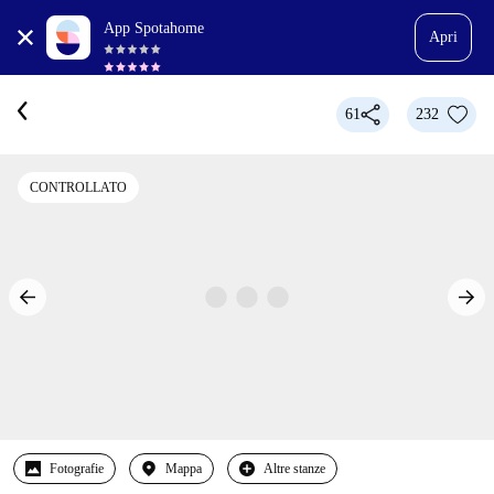
App Spotahome
Apri
61
232
CONTROLLATO
Fotografie
Mappa
Altre stanze