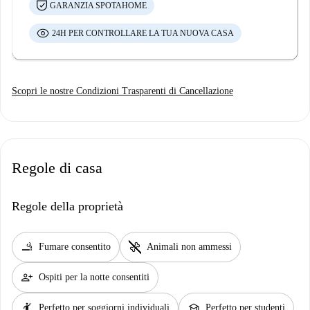
GARANZIA SPOTAHOME
24H PER CONTROLLARE LA TUA NUOVA CASA
Scopri le nostre Condizioni Trasparenti di Cancellazione
Regole di casa
Regole della proprietà
smoking_rooms
pet_supplies
Fumare consentito
Animali non ammessi
person_add
Ospiti per la notte consentiti
hail
school
Perfetto per soggiorni individuali
Perfetto per studenti