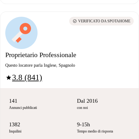
check_circle
VERIFICATO DA SPOTAHOME
Proprietario Professionale
Questo locatore parla Inglese, Spagnolo
3.8 (841)
star
141
Dal 2016
Annunci pubblicati
con noi
1382
9-15h
Inquilini
Tempo medio di risposta