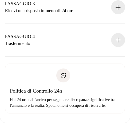
non accetta.
PASSAGGIO 3
Ricevi una risposta in meno di 24 ore
Il proprietario ha fino a 24 ore per confermare.
Se accettata, ti addebiteremo il pagamento e ti metteremo in
contatto con il proprietario.
PASSAGGIO 4
Se rifiutata: non ti addebiteremo nulla e ti proporremo
Trasferimento
alternative.
Concorda con il proprietario i dettagli del tuo arrivo, ritiro
Documenti richiesti se la proprietà è “
Spotahome plus
”.
delle chiavi, ecc.
Documento d'identità o Passaporto
Spotahome trasferirà il primo pagamento al proprietario
Prova di solvibilità
solo se non segnali problemi.
Domiciliazione del pagamento
Politica di Controllo 24h
Hai 24 ore dall’arrivo per segnalare discrepanze significative tra
l'annuncio e la realtà. Spotahome si occuperà di risolverle.