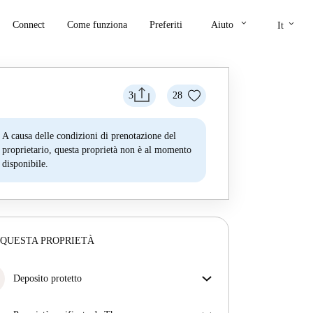
keyboard_arrow_down
keyboard_arrow_down
Connect
Come funziona
Preferiti
Aiuto
It
3
28
A causa delle condizioni di prenotazione del
proprietario, questa proprietà non è al momento
disponibile.
 QUESTA PROPRIETÀ
Deposito protetto
Siamo qui per aiutarti! Se il tuo proprietario non ti