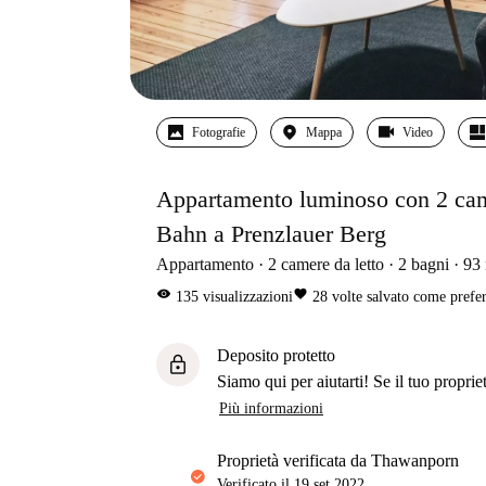
Fotografie
Mappa
Video
Appartamento luminoso con 2 camer
Bahn a Prenzlauer Berg
Appartamento
2
camere da letto
2
bagni
93
visibility
favorite
135
visualizzazioni
28
volte salvato come prefer
Deposito protetto
lock
Siamo qui per aiutarti! Se il tuo propriet
Più informazioni
proprietà verificata da Thawanporn
Verificato il
19 set 2022