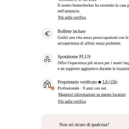
Il nostro homechecker ha recensito la casa p
nell'annuncio.
Più sulla verifica
Bollette incluse
euro
Goditi una vita senza preoccupazioni con le b
un'esperienza di affitto senza problemi.
Spotahome PLUS
Offre l'esperienza più sicura per i nostri in
e un supporto aggiuntivo durante la locazio
star
Proprietario verificato
3.8 (156)
Professionale
·
9 anni
con noi
Maggiori informazioni su questo locatore
Più sulla verifica
Non sei sicuro di qualcosa?