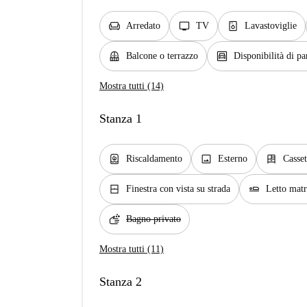
chair
tv
dishwasher_gen
Arredato
TV
Lavastoviglie
balcony
garage
Balcone o terrazzo
Disponibilità di p
Mostra tutti (14)
Stanza 1
water_heater
image
dresser
Riscaldamento
Esterno
Casset
window_closed
airline_seat_flat
Finestra con vista su strada
Letto mat
soap
Bagno privato
Mostra tutti (11)
Stanza 2