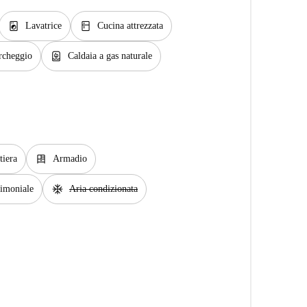
local_laundry_service
kitchen
Lavatrice
Cucina attrezzata
water_heater
archeggio
Caldaia a gas naturale
dresser
tiera
Armadio
ac_unit
rimoniale
Aria condizionata