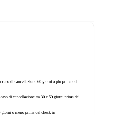
ificio senza ascensore, ma un po' di esercizio non
ro questa proprietà. È stato recentemente rinnovato e
ri è nelle vicinanze!”
nto al 2° piano con 1 camera da letto in Isländische
 spazio, proprio ciò di cui chiunque potrebbe aver
lauer Berg, con molti ristoranti, caffè e persino un
n caso di cancellazione 60 giorni o più prima del
 caso di cancellazione tra 30 e 59 giorni prima del
9 giorni o meno prima del check-in