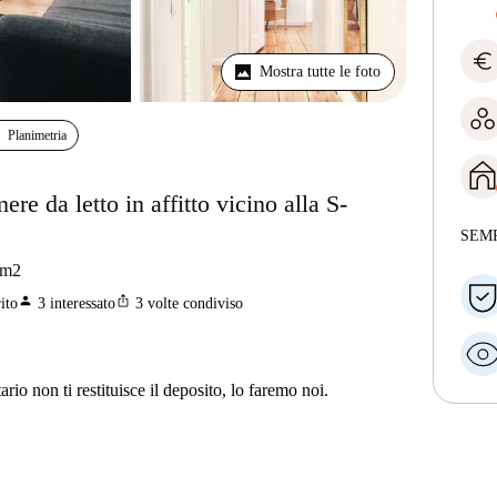
euro
Mostra tutte le foto
Planimetria
e da letto in affitto vicino alla S-
SEM
m2
person
ios_share
ito
3
interessato
3
volte condiviso
ario non ti restituisce il deposito, lo faremo noi.