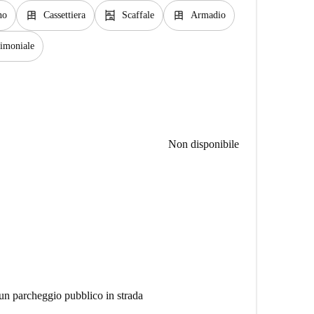
dresser
shelves
dresser
no
Cassettiera
Scaffale
Armadio
rimoniale
Non disponibile
e un parcheggio pubblico in strada