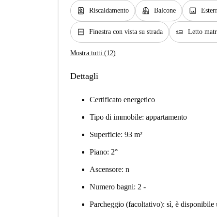
water_heater
balcony
image
Riscaldamento
Balcone
Ester
window_closed
airline_seat_flat
Finestra con vista su strada
Letto mat
Mostra tutti (12)
Dettagli
Certificato energetico
Tipo di immobile: appartamento
Superficie: 93 m²
Piano: 2°
Ascensore: n
Numero bagni: 2 -
Parcheggio (facoltativo): sì, è disponibil