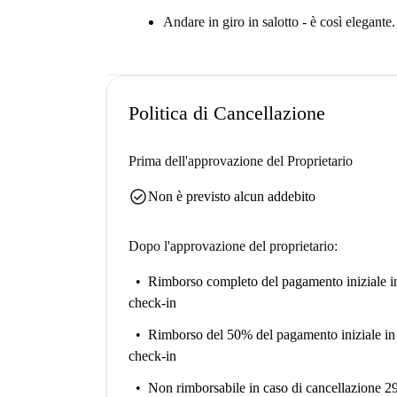
vicinanze.
Andare in giro in salotto - è così elegante.
La proprietà si trova al 2° piano di un ed
guasta mai.
**Il nostro Homechecker, Kai, ha detto: **
“Ado
Politica di Cancellazione
ha un bel design. Inoltre, un negozio di alimenta
_ _**Dammelo subito... **Questo è un appartame
Prima dell'approvazione del Proprietario
Str., Berlino. Ha molta luce, molto stile e molto
check_circle
bisogno in una grande casa.
Non è previsto alcun addebito
La posizione è ottima: vivrai nel centro di Prenz
Dopo l'approvazione del proprietario:
centro commerciale nelle vicinanze. Favoloso.
Rimborso completo del pagamento iniziale
i
check-in
Rimborso del 50% del pagamento iniziale
in
check-in
Non rimborsabile
in caso di cancellazione 2