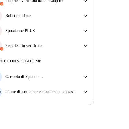
restituisce il deposito, lo faremo noi.
proprietà verificata da Thawanporn
Più informazioni
Il nostro homechecker ha recensito la casa per
assicurarti di ricevere esattamente quello che vedi
Bollette incluse
nell'annuncio.
Goditi una vita senza preoccupazioni con le bollette
Più sulla verifica
incluse, che coprono l'affitto e le utenze per
Spotahome PLUS
un'esperienza di affitto senza problemi.
Offre l'esperienza più sicura per i nostri inquilini
fornendo accesso agli standard di sicurezza più
Proprietario verificato
elevati e un supporto aggiuntivo durante la
Professionale
·
9 anni
con noi
locazione.
Vedi di più
Maggiori informazioni su questo locatore
PRE CON SPOTAHOME
Più sulla verifica
Garanzia di Spotahome
Se il proprietario di casa cancella la tua prenotazione
con breve preavviso, noi A) ti pagheremo un hotel e
24 ore di tempo per controllare la tua casa
ti aiuteremo a trovare un'altra nuova sistemazione, o
Se l'appartamento non è come te lo aspettavi
B) ti rimborseremo totalmente
dall'annuncio, faccelo sapere entro le prime 24 ore
dall'entrata e ci impegneremo per trovare una
soluzione.