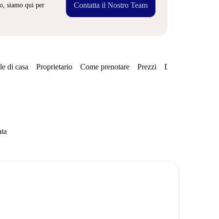
Contatta il Nostro Team
o, siamo qui per
e di casa
Proprietario
Come prenotare
Prezzi
Disponibilità
Qu
ata