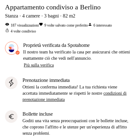
Appartamento condiviso a Berlino
Stanza
4
camere
3
bagni
82
m2
visibility
favorite
person
187
visualizzazioni
9
volte salvato come preferito
6
interessato
ios_share
4
volte condiviso
Proprietà verificata da Spotahome
Il nostro team ha verificato la casa per assicurarsi che ottieni
esattamente ciò che vedi nell'annuncio.
Più sulla verifica
Prenotazione immediata
Ottieni la conferma immediata! La tua richiesta viene
accettata immediatamente se rispetti le nostre
condizioni di
prenotazione immediata
Bollette incluse
euro
Goditi una vita senza preoccupazioni con le bollette incluse,
che coprono l'affitto e le utenze per un'esperienza di affitto
senza problemi.