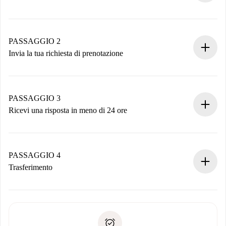
Processo di prenotazione 100% online.
Case e Proprietari verificati.
Hai tutte le informazioni necessarie in anticipo.
PASSAGGIO 2
Invia la tua richiesta di prenotazione
Invia dettagli base del tuo profilo e metodo di pagamento.
Ricorda che non ti addebiteremo nulla finché il proprietario
non accetta.
PASSAGGIO 3
Ricevi una risposta in meno di 24 ore
Il proprietario ha fino a 24 ore per confermare.
Se accettata, ti addebiteremo il pagamento e ti metteremo in
contatto con il proprietario.
PASSAGGIO 4
Se rifiutata: non ti addebiteremo nulla e ti proporremo
Trasferimento
alternative.
Concorda con il proprietario i dettagli del tuo arrivo, ritiro
Documenti richiesti se la proprietà è “
Spotahome plus
”.
delle chiavi, ecc.
Documento d'identità o Passaporto
Spotahome trasferirà il primo pagamento al proprietario
Prova di solvibilità
solo se non segnali problemi.