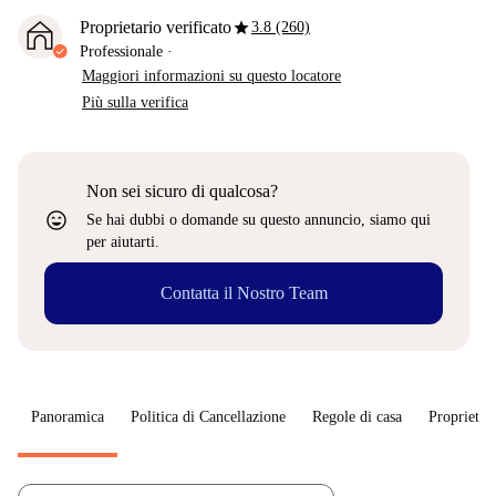
star
Proprietario verificato
3.8 (260)
Professionale
·
Maggiori informazioni su questo locatore
Più sulla verifica
Non sei sicuro di qualcosa?
sentiment_very_satisfied
Se hai dubbi o domande su questo annuncio, siamo qui
per aiutarti.
Contatta il Nostro Team
Panoramica
Politica di Cancellazione
Regole di casa
Proprietar