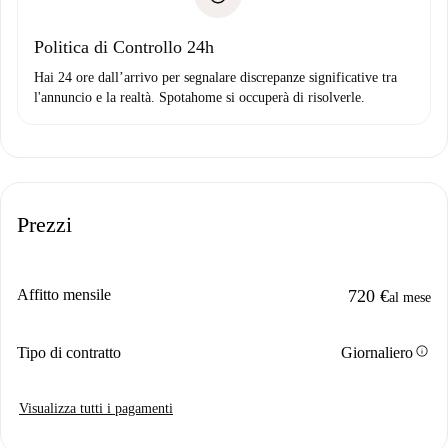
Domiciliazione del pagamento
Politica di Controllo 24h
Hai 24 ore dall’arrivo per segnalare discrepanze significative tra
l'annuncio e la realtà. Spotahome si occuperà di risolverle.
Prezzi
Affitto mensile
720 €
al mese
info
Tipo di contratto
Giornaliero
Visualizza tutti i pagamenti