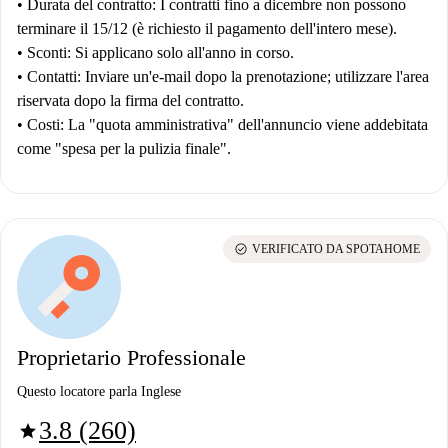
•
Durata del contratto:
I contratti fino a dicembre non possono
terminare il 15/12 (è richiesto il pagamento dell'intero mese).
•
Sconti:
Si applicano solo all'anno in corso.
•
Contatti:
Inviare un'e-mail dopo la prenotazione; utilizzare l'area
riservata dopo la firma del contratto.
•
Costi:
La "quota amministrativa" dell'annuncio viene addebitata
come "spesa per la pulizia finale".
check_circle
VERIFICATO DA SPOTAHOME
Proprietario Professionale
Questo locatore parla Inglese
3.8 (260)
star