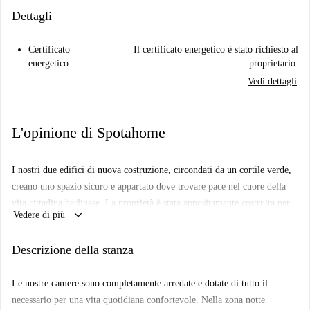
Dettagli
Certificato
Il certificato energetico è stato richiesto al
energetico
proprietario.
Vedi dettagli
L'opinione di Spotahome
I nostri due edifici di nuova costruzione, circondati da un cortile verde,
creano uno spazio sicuro e appartato dove trovare pace nel cuore della
vita cittadina berlinese. La proprietà è stata appositamente costruita per
keyboard_arrow_down
Vedere di più
essere il luogo ideale in cui godersi lo stile di vita del co-living e sentirsi
parte della comunità Habyt. Ci sono due spazi comuni, uno in ciascuno
Descrizione della stanza
degli edifici. Entrambi dispongono di cucine completamente attrezzate
con isole di cottura e aree lounge con divani, poltrone, tavolini e TV.
Le nostre camere sono completamente arredate e dotate di tutto il
Qui potrete cucinare insieme ai vostri coinquilini o rilassarvi guardando
necessario per una vita quotidiana confortevole. Nella zona notte
un nuovo programma. In linea con i nostri sforzi per la sostenibilità,