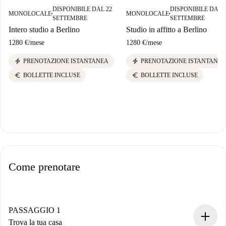
DISPONIBILE DAL 22
DISPONIBILE DAL 
MONOLOCALE
MONOLOCALE
■
■
SETTEMBRE
SETTEMBRE
Intero studio a Berlino
Studio in affitto a Berlino
1280 €
/
mese
1280 €
/
mese
electric_bolt
electric_bolt
PRENOTAZIONE ISTANTANEA
PRENOTAZIONE ISTANTANEA
euro
euro
BOLLETTE INCLUSE
BOLLETTE INCLUSE
Come prenotare
PASSAGGIO 1
Trova la tua casa