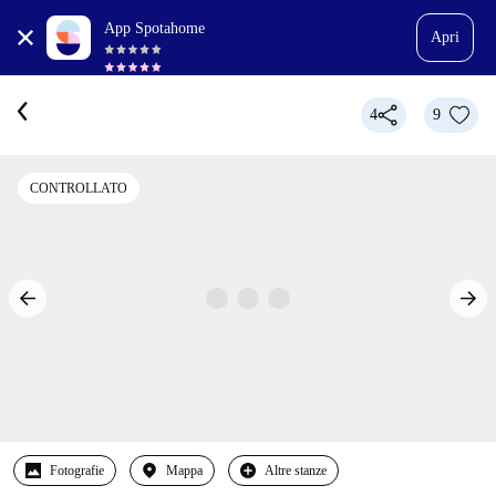
App Spotahome
Apri
4
9
CONTROLLATO
Fotografie
Mappa
Altre stanze