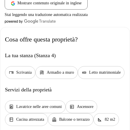
Mostrare contenuto originale in inglese
Stai leggendo una traduzione automatica realizzata
Cosa offre questa proprietà?
La tua stanza (Stanza 4)
desk
dresser
airline_seat_flat
Scrivania
Armadio a muro
Letto matrimoniale
Servizi della proprietà
local_laundry_service
elevator
Lavatrice nelle aree comuni
Ascensore
kitchen
balcony
square_foot
Cucina attrezzata
Balcone o terrazzo
82 m2