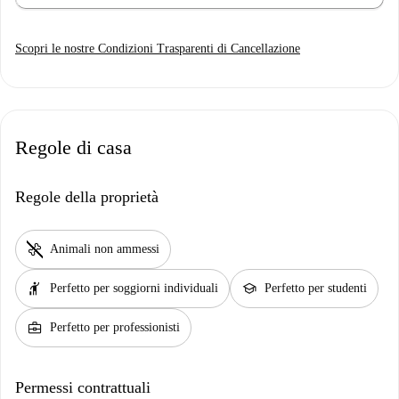
Scopri le nostre Condizioni Trasparenti di Cancellazione
Regole di casa
Regole della proprietà
pet_supplies
Animali non ammessi
hail
school
Perfetto per soggiorni individuali
Perfetto per studenti
business_center
Perfetto per professionisti
Permessi contrattuali