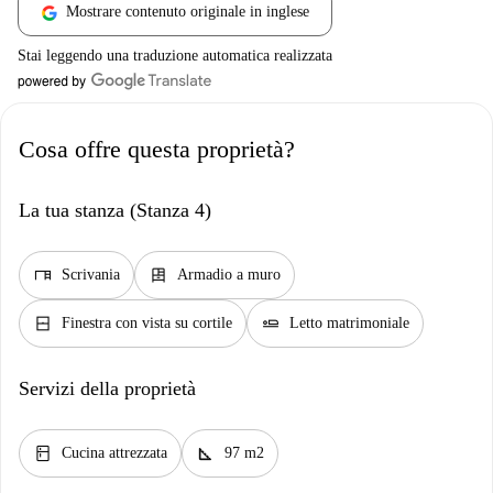
Mostrare contenuto originale in inglese
Stai leggendo una traduzione automatica realizzata
Cosa offre questa proprietà?
La tua stanza (Stanza 4)
desk
dresser
Scrivania
Armadio a muro
window_closed
airline_seat_flat
Finestra con vista su cortile
Letto matrimoniale
Servizi della proprietà
kitchen
square_foot
Cucina attrezzata
97 m2