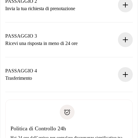
Hai tutte le informazioni necessarie in anticipo.
PASSAGGIO 2
Invia la tua richiesta di prenotazione
Invia dettagli base del tuo profilo e metodo di pagamento.
Ricorda che non ti addebiteremo nulla finché il proprietario
non accetta.
PASSAGGIO 3
Ricevi una risposta in meno di 24 ore
Il proprietario ha fino a 24 ore per confermare.
Se accettata, ti addebiteremo il pagamento e ti metteremo in
contatto con il proprietario.
PASSAGGIO 4
Se rifiutata: non ti addebiteremo nulla e ti proporremo
Trasferimento
alternative.
Concorda con il proprietario i dettagli del tuo arrivo, ritiro
Documenti richiesti se la proprietà è “
Spotahome plus
”.
delle chiavi, ecc.
Documento d'identità o Passaporto
Spotahome trasferirà il primo pagamento al proprietario
Prova di solvibilità
solo se non segnali problemi.
Domiciliazione del pagamento
Politica di Controllo 24h
Hai 24 ore dall’arrivo per segnalare discrepanze significative tra