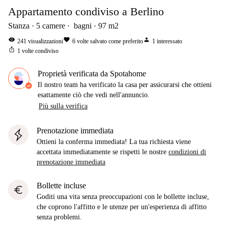
Appartamento condiviso a Berlino
Stanza
5
camere
bagni
97
m2
visibility
favorite
person
241
visualizzazioni
6
volte salvato come preferito
1
interessato
ios_share
1
volte condiviso
Proprietà verificata da Spotahome
Il nostro team ha verificato la casa per assicurarsi che ottieni
esattamente ciò che vedi nell'annuncio.
Più sulla verifica
Prenotazione immediata
Ottieni la conferma immediata! La tua richiesta viene
accettata immediatamente se rispetti le nostre
condizioni di
prenotazione immediata
Bollette incluse
euro
Goditi una vita senza preoccupazioni con le bollette incluse,
che coprono l'affitto e le utenze per un'esperienza di affitto
senza problemi.