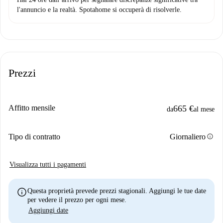
l'annuncio e la realtà. Spotahome si occuperà di risolverle.
Prezzi
Affitto mensile
665 €
da
al mese
info
Tipo di contratto
Giornaliero
Visualizza tutti i pagamenti
info
Questa proprietà prevede prezzi stagionali. Aggiungi le tue date
per vedere il prezzo per ogni mese.
Aggiungi date