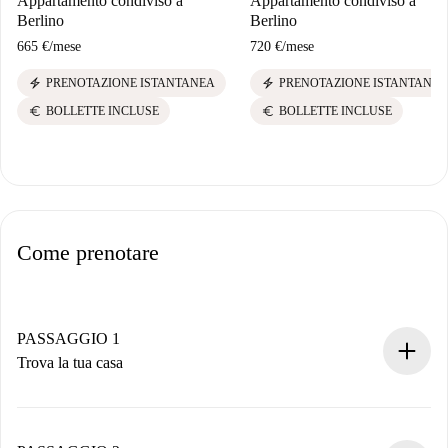
Appartamento condiviso a
Appartamento condiviso a
Berlino
Berlino
665 €
/
mese
720 €
/
mese
electric_bolt
electric_bolt
PRENOTAZIONE ISTANTANEA
PRENOTAZIONE ISTANTANEA
euro
euro
BOLLETTE INCLUSE
BOLLETTE INCLUSE
Come prenotare
PASSAGGIO 1
Trova la tua casa
Processo di prenotazione 100% online.
Case e Proprietari verificati.