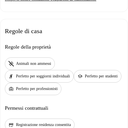
Regole di casa
Regole della proprietà
pet_supplies
Animali non ammessi
hail
school
Perfetto per soggiorni individuali
Perfetto per studenti
business_center
Perfetto per professionisti
Permessi contrattuali
credit_score
Registrazione residenza consentita