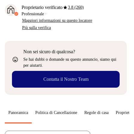
star
Proprietario verificato
3.8 (260)
Professionale
·
Maggiori informazioni su questo locatore
Più sulla verifica
Non sei sicuro di qualcosa?
sentiment_very_satisfied
Se hai dubbi o domande su questo annuncio, siamo qui
per aiutarti.
Contatta il Nostro Team
Panoramica
Politica di Cancellazione
Regole di casa
Proprietar