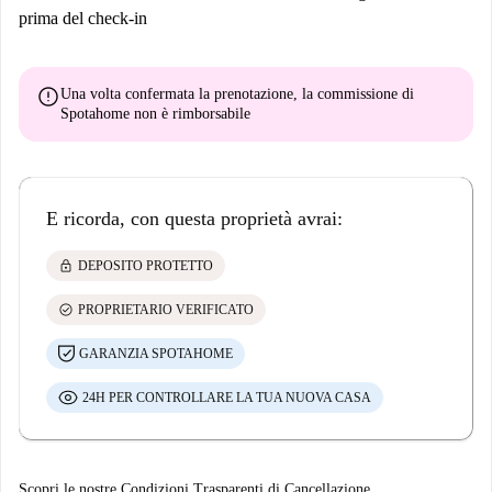
prima del check-in
error
Una volta confermata la prenotazione, la commissione di
Spotahome
non è rimborsabile
E ricorda, con questa proprietà avrai:
lock
DEPOSITO PROTETTO
check_circle
PROPRIETARIO VERIFICATO
GARANZIA SPOTAHOME
24H PER CONTROLLARE LA TUA NUOVA CASA
Scopri le nostre Condizioni Trasparenti di Cancellazione