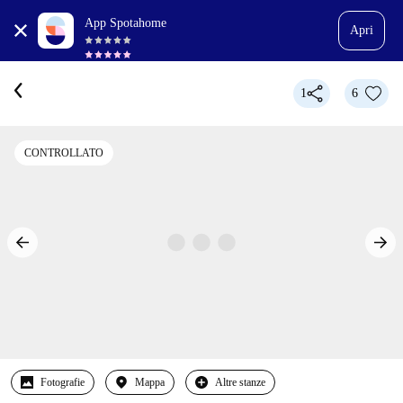
App Spotahome
Apri
1
6
CONTROLLATO
Fotografie
Mappa
Altre stanze