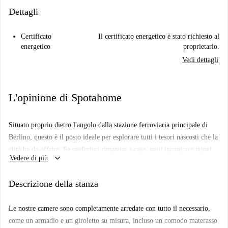
Dettagli
Certificato
Il certificato energetico è stato richiesto al
energetico
proprietario.
Vedi dettagli
L'opinione di Spotahome
Situato proprio dietro l'angolo dalla stazione ferroviaria principale di
Berlino, questo è il posto ideale per esplorare tutti i tesori nascosti che la
città ha da offrire. Se preferisci rimanere a casa, puoi incontrare nuovi
keyboard_arrow_down
Vedere di più
amici guardando documentari nella nostra sala cinema o lavorare un po'
ammirando la città nei nostri spazi comuni. E se hai voglia di un drink
Descrizione della stanza
in tranquillità, puoi farlo nel nostro bar nascosto – sssssh, ti diremo dove
si trova quando ti sarai trasferito.
Le nostre camere sono completamente arredate con tutto il necessario,
La cucina è completamente attrezzata per qualsiasi aspirante chef voglia
come un armadio e un giroletto su misura, incluso un comodo materasso
dare sfogo alla sua creatività: avrai tutte le pentole, le padelle e i coltelli,