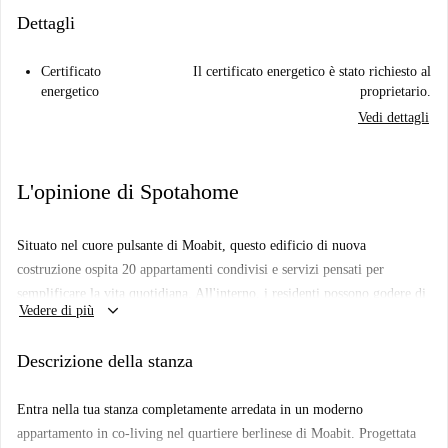
Dettagli
Certificato
Il certificato energetico è stato richiesto al
energetico
proprietario.
Vedi dettagli
L'opinione di Spotahome
Situato nel cuore pulsante di Moabit, questo edificio di nuova
costruzione ospita 20 appartamenti condivisi e servizi pensati per
semplificare la vita quotidiana. All'interno, i residenti possono godere di
keyboard_arrow_down
Vedere di più
un tranquillo cortile, una lavanderia per una maggiore comodità e un
deposito biciclette sicuro, perfetto per chi si sposta su due ruote. Che
Descrizione della stanza
siate nuovi a Berlino o semplicemente alla ricerca di un miglioramento
del vostro stile di vita, la posizione dell'edificio è un punto di forza. La
Entra nella tua stanza completamente arredata in un moderno
stazione della metropolitana Turmstraße (U9) è a pochi passi, offrendo
appartamento in co-living nel quartiere berlinese di Moabit. Progettata
un rapido accesso ai principali quartieri di Berlino. Supermercati come