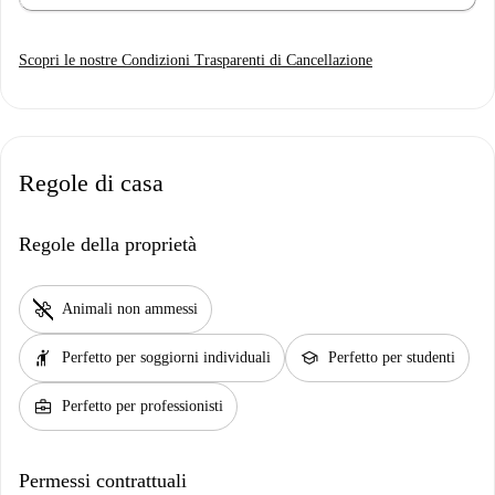
Scopri le nostre Condizioni Trasparenti di Cancellazione
Regole di casa
Regole della proprietà
pet_supplies
Animali non ammessi
hail
school
Perfetto per soggiorni individuali
Perfetto per studenti
business_center
Perfetto per professionisti
Permessi contrattuali