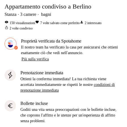
Appartamento condiviso a Berlino
Stanza
3
camere
bagni
visibility
favorite
person
150
visualizzazioni
7
volte salvato come preferito
2
interessato
ios_share
2
volte condiviso
Proprietà verificata da Spotahome
Il nostro team ha verificato la casa per assicurarsi che ottieni
esattamente ciò che vedi nell'annuncio.
Più sulla verifica
Prenotazione immediata
Ottieni la conferma immediata! La tua richiesta viene
accettata immediatamente se rispetti le nostre
condizioni di
prenotazione immediata
Bollette incluse
euro
Goditi una vita senza preoccupazioni con le bollette incluse,
che coprono l'affitto e le utenze per un'esperienza di affitto
senza problemi.