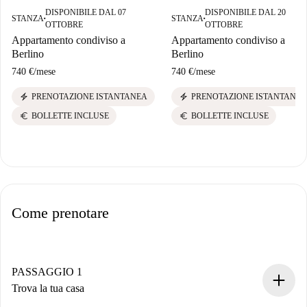
DISPONIBILE DAL 07
DISPONIBILE DAL 20
STANZA
STANZA
■
■
OTTOBRE
OTTOBRE
Appartamento condiviso a
Appartamento condiviso a
Berlino
Berlino
740 €
/
mese
740 €
/
mese
electric_bolt
electric_bolt
PRENOTAZIONE ISTANTANEA
PRENOTAZIONE ISTANTANEA
euro
euro
BOLLETTE INCLUSE
BOLLETTE INCLUSE
Come prenotare
PASSAGGIO 1
Trova la tua casa