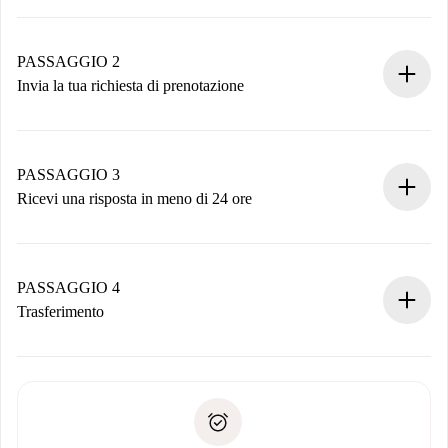
Processo di prenotazione 100% online.
Case e Proprietari verificati.
Hai tutte le informazioni necessarie in anticipo.
PASSAGGIO 2
Invia la tua richiesta di prenotazione
Invia dettagli base del tuo profilo e metodo di pagamento.
Ricorda che non ti addebiteremo nulla finché il proprietario
non accetta.
PASSAGGIO 3
Ricevi una risposta in meno di 24 ore
Il proprietario ha fino a 24 ore per confermare.
Se accettata, ti addebiteremo il pagamento e ti metteremo in
contatto con il proprietario.
PASSAGGIO 4
Se rifiutata: non ti addebiteremo nulla e ti proporremo
Trasferimento
alternative.
Concorda con il proprietario i dettagli del tuo arrivo, ritiro
Documenti richiesti se la proprietà è “
Spotahome plus
”.
delle chiavi, ecc.
Documento d'identità o Passaporto
Spotahome trasferirà il primo pagamento al proprietario
Prova di solvibilità
solo se non segnali problemi.
Domiciliazione del pagamento