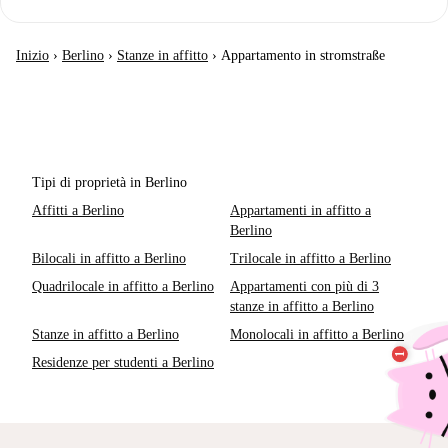
Inizio
›
Berlino
›
Stanze in affitto
›
Appartamento in stromstraße
Tipi di proprietà in Berlino
Affitti a Berlino
Appartamenti in affitto a
Berlino
Bilocali in affitto a Berlino
Trilocale in affitto a Berlino
Quadrilocale in affitto a Berlino
Appartamenti con più di 3
stanze in affitto a Berlino
Stanze in affitto a Berlino
Monolocali in affitto a Berlino
Residenze per studenti a Berlino