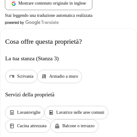
Mostrare contenuto originale in inglese
Stai leggendo una traduzione automatica realizzata
Cosa offre questa proprietà?
La tua stanza (Stanza 3)
desk
dresser
Scrivania
Armadio a muro
Servizi della proprietà
dishwasher_gen
local_laundry_service
Lavastoviglie
Lavatrice nelle aree comuni
kitchen
balcony
Cucina attrezzata
Balcone o terrazzo