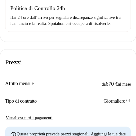
Politica di Controllo 24h
Hai 24 ore dall’arrivo per segnalare discrepanze significative tra
l'annuncio e la realtà. Spotahome si occuperà di risolverle.
Prezzi
Affitto mensile
670 €
da
al mese
info
Tipo di contratto
Giornaliero
Visualizza tutti i pagamenti
info
Questa proprietà prevede prezzi stagionali. Aggiungi le tue date