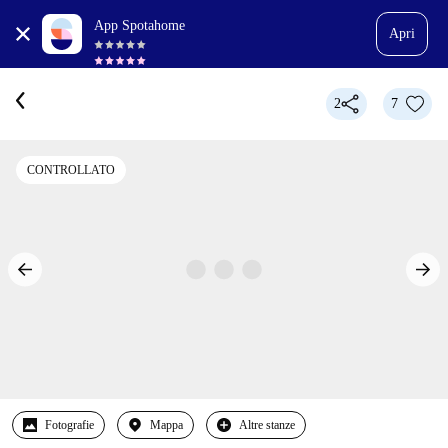
App Spotahome
Apri
2
7
CONTROLLATO
Fotografie
Mappa
Altre stanze