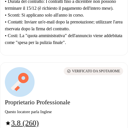
•
Durata del contratto:
I contratti fino a dicembre non possono
terminare il 15/12 (è richiesto il pagamento dell'intero mese).
•
Sconti:
Si applicano solo all'anno in corso.
•
Contatti:
Inviare un'e-mail dopo la prenotazione; utilizzare l'area
riservata dopo la firma del contratto.
•
Costi:
La "quota amministrativa" dell'annuncio viene addebitata
come "spesa per la pulizia finale".
check_circle
VERIFICATO DA SPOTAHOME
Proprietario Professionale
Questo locatore parla Inglese
3.8 (260)
star