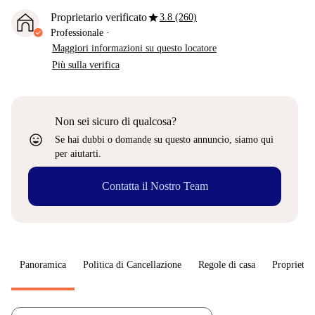
star
Proprietario verificato
3.8 (260)
Professionale
·
Maggiori informazioni su questo locatore
Più sulla verifica
Non sei sicuro di qualcosa?
sentiment_very_satisfied
Se hai dubbi o domande su questo annuncio, siamo qui
per aiutarti.
Contatta il Nostro Team
Panoramica
Politica di Cancellazione
Regole di casa
Proprietar