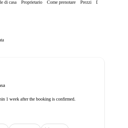
e di casa
Proprietario
Come prenotare
Prezzi
Disponibilità
Qu
ata
asa
thin 1 week after the booking is confirmed.