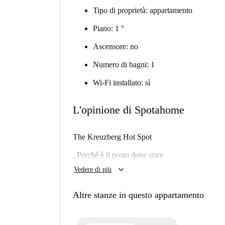
Tipo di proprietà: appartamento
Piano: 1 °
Ascensore: no
Numero di bagni: 1
Wi-Fi installato: sì
L'opinione di Spotahome
The Kreuzberg Hot Spot
_Perché è il posto dove stare
keyboard_arrow_down
Vedere di più
Mi piacerà qui?
Noi la pensiamo così
Altre stanze in questo appartamento
Stai cercando un immobile ristrutturato in una 