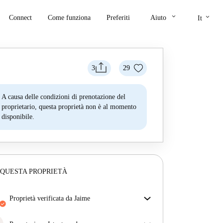
keyboard_arrow_down
keyboard_arrow_down
Connect
Come funziona
Preferiti
Aiuto
It
3
29
A causa delle condizioni di prenotazione del
proprietario, questa proprietà non è al momento
disponibile.
 QUESTA PROPRIETÀ
proprietà verificata da Jaime
Il nostro homechecker ha recensito la casa per