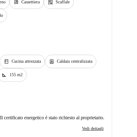
dresser
shelves
rno
Cassettiera
Scaffale
lo
kitchen
water_heater
Cucina attrezzata
Caldaia centralizzata
square_foot
155 m2
Il certificato energetico è stato richiesto al proprietario.
Vedi dettagli