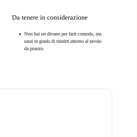
ere da letto in Lübbener Straße, Berlino. Ci sono
Da tenere in considerazione
itto in questa grande proprietà rinnovata.
liono vivere nella vivace Kreuzberg e avere una
Non hai un divano per farti comodo, ma
sarai in grado di riunirti attorno al tavolo
da pranzo.