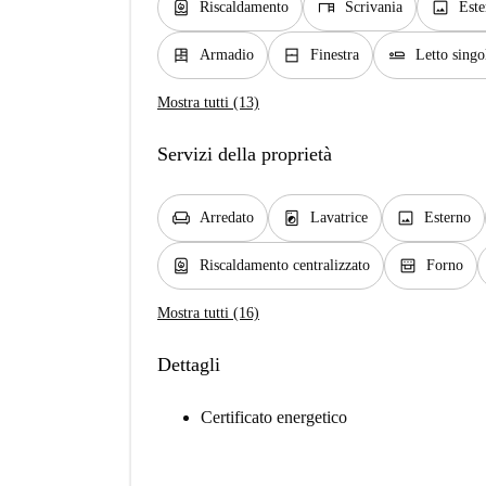
water_heater
desk
image
Riscaldamento
Scrivania
Este
dresser
window_closed
airline_seat_flat
Armadio
Finestra
Letto singo
Mostra tutti (13)
Servizi della proprietà
chair
local_laundry_service
image
Arredato
Lavatrice
Esterno
water_heater
oven_gen
Riscaldamento centralizzato
Forno
Mostra tutti (16)
Dettagli
Certificato energetico