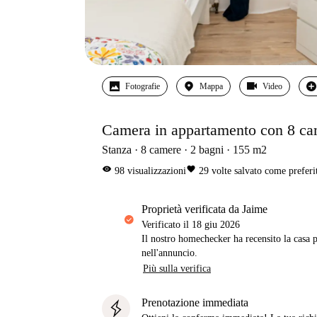
Fotografie
Mappa
Video
Camera in appartamento con 8 cam
Stanza
8
camere
2
bagni
155
m2
visibility
favorite
98
visualizzazioni
29
volte salvato come preferi
proprietà verificata da Jaime
Verificato il
18 giu 2026
Il nostro homechecker ha recensito la casa p
nell'annuncio.
Più sulla verifica
Prenotazione immediata