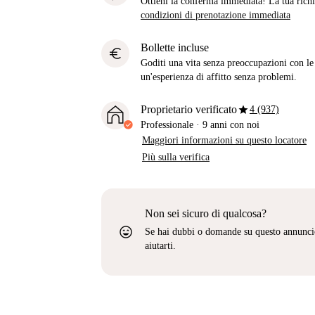
Ottieni la conferma immediata! La tua richie
condizioni di prenotazione immediata
Bollette incluse
euro
Goditi una vita senza preoccupazioni con le b
un'esperienza di affitto senza problemi.
star
Proprietario verificato
4 (937)
Professionale
·
9 anni
con noi
Maggiori informazioni su questo locatore
Più sulla verifica
Non sei sicuro di qualcosa?
sentiment_very_satisfied
Se hai dubbi o domande su questo annunci
aiutarti.