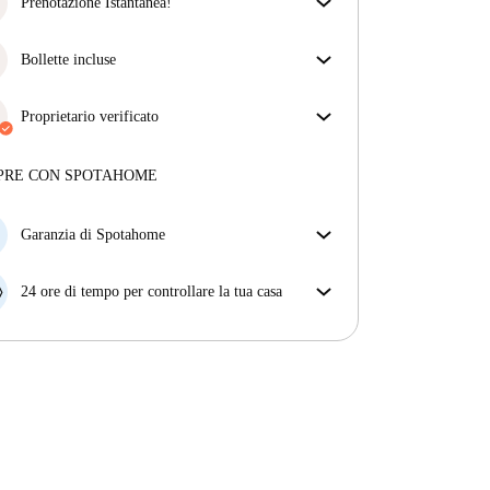
assicurarti di ricevere esattamente quello che vedi
Prenotazione Istantanea!
nell'annuncio.
Abbiamo ottime notizie, la tua richiesta di
Più sulla verifica
prenotazione verrà accettata immediatamente se
Bollette incluse
rispetta
le condizioni di prenotazione istantanea.
Goditi una vita senza preoccupazioni con le bollette
incluse, che coprono l'affitto e le utenze per
Proprietario verificato
un'esperienza di affitto senza problemi.
Professionale
·
9 anni
con noi
Maggiori informazioni su questo locatore
PRE CON SPOTAHOME
Più sulla verifica
Garanzia di Spotahome
Se il proprietario di casa cancella la tua prenotazione
con breve preavviso, noi A) ti pagheremo un hotel e
24 ore di tempo per controllare la tua casa
ti aiuteremo a trovare un'altra nuova sistemazione, o
Se l'appartamento non è come te lo aspettavi
B) ti rimborseremo totalmente
dall'annuncio, faccelo sapere entro le prime 24 ore
dall'entrata e ci impegneremo per trovare una
soluzione.