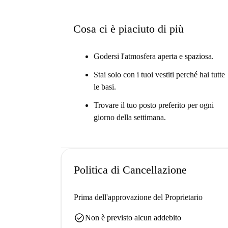
Dammelo dritto ...
Questo è un appartamento al 1 ° piano con 8 cam
Cosa ci è piaciuto di più
camere soleggiate e arredate disponibili per l'aff
È perfetto per studenti e professionisti che vog
Godersi l'atmosfera aperta e spaziosa.
comunità in cui tornare a casa.
Stai solo con i tuoi vestiti perché hai tutte
le basi.
Trovare il tuo posto preferito per ogni
giorno della settimana.
Politica di Cancellazione
Prima dell'approvazione del Proprietario
check_circle
Non è previsto alcun addebito