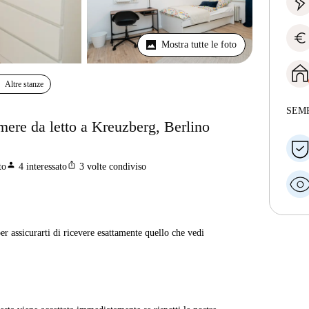
euro
Mostra tutte le foto
Altre stanze
SEM
ere da letto a Kreuzberg, Berlino
person
ios_share
to
4
interessato
3
volte condiviso
er assicurarti di ricevere esattamente quello che vedi