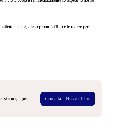
sta viene accettata immediatamente se rispetti le nostre
ollette incluse, che coprono l'affitto e le utenze per
Contatta il Nostro Team
o, siamo qui per