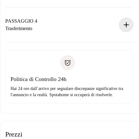
Il proprietario ha fino a 24 ore per confermare.
Se accettata, ti addebiteremo il pagamento e ti metteremo in
contatto con il proprietario.
PASSAGGIO 4
Se rifiutata: non ti addebiteremo nulla e ti proporremo
Trasferimento
alternative.
Concorda con il proprietario i dettagli del tuo arrivo, ritiro
Documenti richiesti se la proprietà è “
Spotahome plus
”.
delle chiavi, ecc.
Documento d'identità o Passaporto
Spotahome trasferirà il primo pagamento al proprietario
Prova di solvibilità
solo se non segnali problemi.
Domiciliazione del pagamento
Politica di Controllo 24h
Hai 24 ore dall’arrivo per segnalare discrepanze significative tra
l'annuncio e la realtà. Spotahome si occuperà di risolverle.
Prezzi