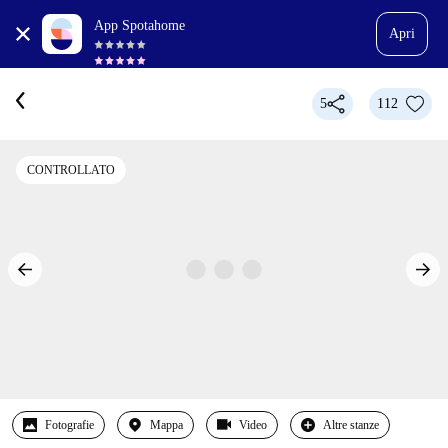
App Spotahome
Apri
5
112
CONTROLLATO
Fotografie
Mappa
Video
Altre stanze