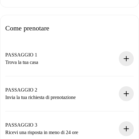
Come prenotare
PASSAGGIO 1
Trova la tua casa
Processo di prenotazione 100% online.
Case e Proprietari verificati.
Hai tutte le informazioni necessarie in anticipo.
PASSAGGIO 2
Invia la tua richiesta di prenotazione
Invia dettagli base del tuo profilo e metodo di pagamento.
Ricorda che non ti addebiteremo nulla finché il proprietario
non accetta.
PASSAGGIO 3
Ricevi una risposta in meno di 24 ore