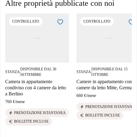
Altre proprietà pubblicate con noi
CONTROLLATO
CONTROLLATO
DISPONIBILE DAL 30
DISPONIBILE DAL 15
STANZA
STANZA
■
■
SETTEMBRE
OTTOBRE
Camera in appartamento
Camere in appartamento con 6
condiviso con 4 camere da letto
camere da letto Mitte, Germani
a Berlino
660 €
/
mese
760 €
/
mese
electric_bolt
PRENOTAZIONE ISTANTANEA
electric_bolt
PRENOTAZIONE ISTANTANEA
euro
BOLLETTE INCLUSE
euro
BOLLETTE INCLUSE