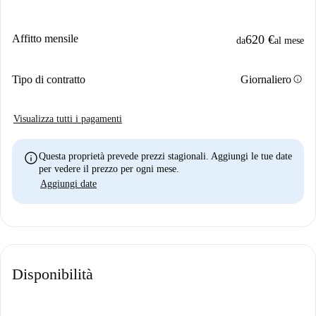
Affitto mensile
620 €
da
al mese
info
Tipo di contratto
Giornaliero
Visualizza tutti i pagamenti
info
Questa proprietà prevede prezzi stagionali. Aggiungi le tue date
per vedere il prezzo per ogni mese.
Aggiungi date
Disponibilità