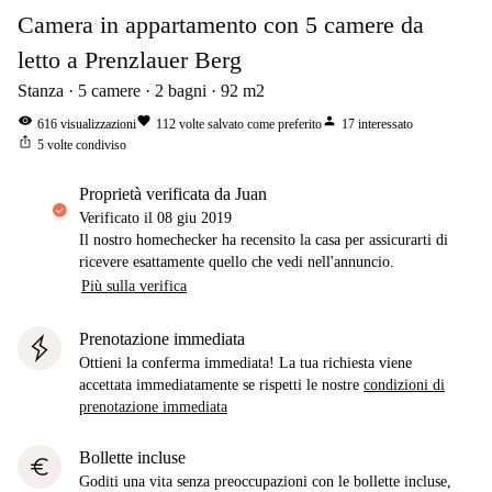
Camera in appartamento con 5 camere da
letto a Prenzlauer Berg
Stanza
5
camere
2
bagni
92
m2
visibility
favorite
person
616
visualizzazioni
112
volte salvato come preferito
17
interessato
ios_share
5
volte condiviso
proprietà verificata da Juan
Verificato il
08 giu 2019
Il nostro homechecker ha recensito la casa per assicurarti di
ricevere esattamente quello che vedi nell'annuncio.
Più sulla verifica
Prenotazione immediata
Ottieni la conferma immediata! La tua richiesta viene
accettata immediatamente se rispetti le nostre
condizioni di
prenotazione immediata
Bollette incluse
euro
Goditi una vita senza preoccupazioni con le bollette incluse,