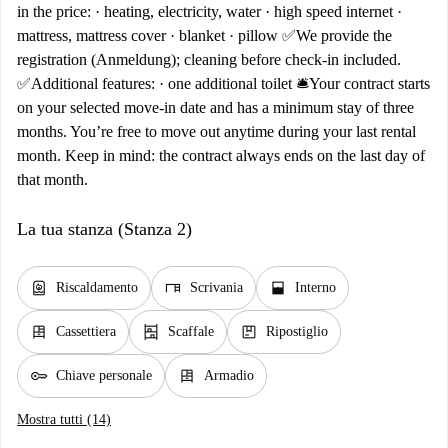
in the price: · heating, electricity, water · high speed internet ·
mattress, mattress cover · blanket · pillow ✅We provide the
registration (Anmeldung); cleaning before check-in included.
✅Additional features: · one additional toilet 🛎️Your contract starts
on your selected move-in date and has a minimum stay of three
months. You’re free to move out anytime during your last rental
month. Keep in mind: the contract always ends on the last day of
that month.
La tua stanza (Stanza 2)
water_heater
desk
window_open
Riscaldamento
Scrivania
Interno
dresser
shelves
package
Cassettiera
Scaffale
Ripostiglio
key
dresser
Chiave personale
Armadio
Mostra tutti (14)