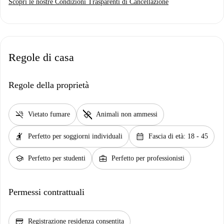
Scopri le nostre Condizioni Trasparenti di Cancellazione
Regole di casa
Regole della proprietà
smoke_free
pet_supplies
Vietato fumare
Animali non ammessi
hail
calendar_month
Perfetto per soggiorni individuali
Fascia di età: 18 - 45
school
business_center
Perfetto per studenti
Perfetto per professionisti
Permessi contrattuali
credit_score
Registrazione residenza consentita