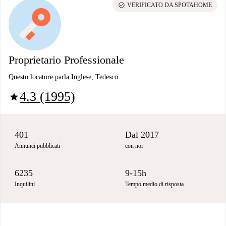
check_circle
VERIFICATO DA SPOTAHOME
Proprietario Professionale
Questo locatore parla Inglese, Tedesco
4.3 (1995)
star
401
Dal 2017
Annunci pubblicati
con noi
6235
9-15h
Inquilini
Tempo medio di risposta