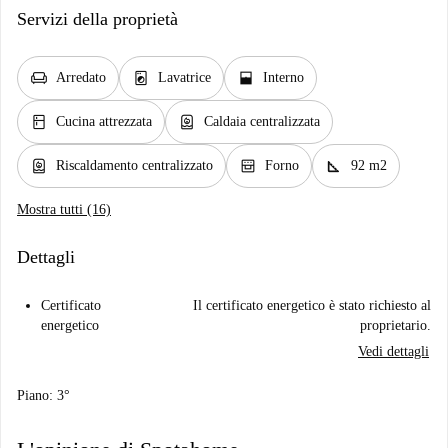
Servizi della proprietà
chair
local_laundry_service
window_open
Arredato
Lavatrice
Interno
kitchen
water_heater
Cucina attrezzata
Caldaia centralizzata
water_heater
oven_gen
square_foot
Riscaldamento centralizzato
Forno
92 m2
Mostra tutti (16)
Dettagli
Certificato
Il certificato energetico è stato richiesto al
energetico
proprietario.
Vedi dettagli
Piano: 3°