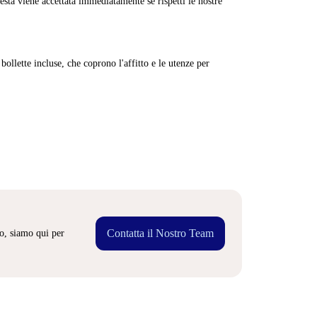
sta viene accettata immediatamente se rispetti le nostre
ollette incluse, che coprono l'affitto e le utenze per
Contatta il Nostro Team
o, siamo qui per