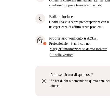
Ottieni la conferma immediata! La tua richie
condizioni di prenotazione immediata
Bollette incluse
euro
Goditi una vita senza preoccupazioni con le b
un'esperienza di affitto senza problemi.
star
Proprietario verificato
4 (937)
Professionale
·
9 anni
con noi
Maggiori informazioni su questo locatore
Più sulla verifica
Non sei sicuro di qualcosa?
sentiment_very_satisfied
Se hai dubbi o domande su questo annunci
aiutarti.