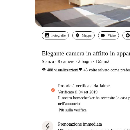
Fotografie
Mappa
Video
Elegante camera in affitto in app
Stanza
8
camere
2
bagni
165
m2
visibility
favorite
488
visualizzazioni
45
volte salvato come prefer
proprietà verificata da Jaime
Verificato il
04 set 2019
Il nostro homechecker ha recensito la casa p
nell'annuncio.
Più sulla verifica
Prenotazione immediata