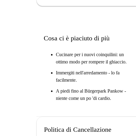
e Wing-Seng si trovano nelle immediate vicinanz
Steakhaus-Joumaa che offrono cucine diverse. Es
da casa tua.
Cosa ci è piaciuto di più
Cucinare per i nuovi coinquilini: un
ottimo modo per rompere il ghiaccio.
Immergiti nell'arredamento - lo fa
facilmente.
A piedi fino al Bürgerpark Pankow -
niente come un po 'di cardio.
Politica di Cancellazione