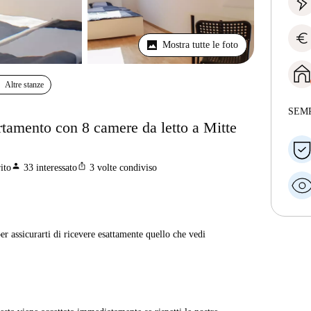
euro
Mostra tutte le foto
Altre stanze
SEM
artamento con 8 camere da letto a Mitte
person
ios_share
ito
33
interessato
3
volte condiviso
er assicurarti di ricevere esattamente quello che vedi