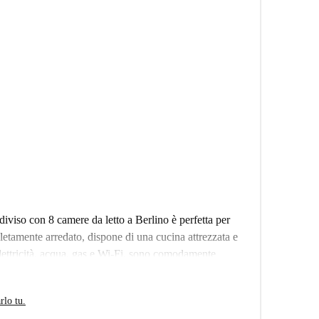
viso con 8 camere da letto a Berlino è perfetta per
letamente arredato, dispone di una cucina attrezzata e
 elettricità, acqua, gas e Wi-Fi, sono comodamente
ato e controllato da Spotahome, a garanzia di qualità e
rlo tu.
na varietà di ristoranti. Ristoranti come Zum Sternplatz