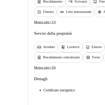
water_heater
desk
image
Riscaldamento
Scrivania
Este
window_closed
airline_seat_flat
ac_unit
Finestra
Letto matrimoniale
A
Mostra tutti (13)
Servizi della proprietà
chair
local_laundry_service
image
Arredato
Lavatrice
Esterno
water_heater
oven_gen
Riscaldamento centralizzato
Forno
Mostra tutti (16)
Dettagli
Certificato energetico