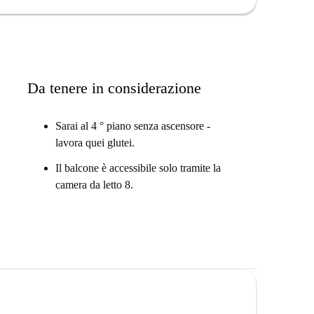
e, insieme a locali come Pizza Turtles e Grillhaus-
plora la vivace scena culinaria di Berlino a due passi
Da tenere in considerazione
Sarai al 4 ° piano senza ascensore -
lavora quei glutei.
Il balcone è accessibile solo tramite la
camera da letto 8.