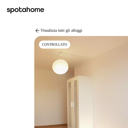
arrow_back
Visualizza tutti gli alloggi
CONTROLLATO