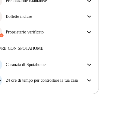
assicurarti di ricevere esattamente quello che vedi
Prenotazione Istantanea!
nell'annuncio.
Abbiamo ottime notizie, la tua richiesta di
Più sulla verifica
prenotazione verrà accettata immediatamente se
Bollette incluse
rispetta
le condizioni di prenotazione istantanea.
Goditi una vita senza preoccupazioni con le bollette
incluse, che coprono l'affitto e le utenze per
Proprietario verificato
un'esperienza di affitto senza problemi.
Professionale
·
9 anni
con noi
Maggiori informazioni su questo locatore
PRE CON SPOTAHOME
Più sulla verifica
Garanzia di Spotahome
Se il proprietario di casa cancella la tua prenotazione
con breve preavviso, noi A) ti pagheremo un hotel e
24 ore di tempo per controllare la tua casa
ti aiuteremo a trovare un'altra nuova sistemazione, o
Se l'appartamento non è come te lo aspettavi
B) ti rimborseremo totalmente
dall'annuncio, faccelo sapere entro le prime 24 ore
dall'entrata e ci impegneremo per trovare una
soluzione.