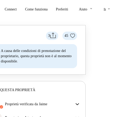
keyboard_arrow_down
keyboard_arrow_down
Connect
Come funziona
Preferiti
Aiuto
It
3
45
A causa delle condizioni di prenotazione del
proprietario, questa proprietà non è al momento
disponibile.
 QUESTA PROPRIETÀ
proprietà verificata da Jaime
Il nostro homechecker ha recensito la casa per