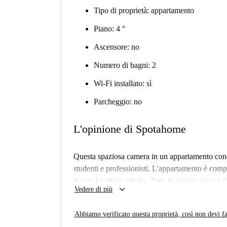
Tipo di proprietà: appartamento
Piano: 4 °
Ascensore: no
Numero di bagni: 2
Wi-Fi installato: sì
Parcheggio: no
L'opinione di Spotahome
Questa spaziosa camera in un appartamento condi
studenti e professionisti. L'appartamento è comp
di una lavatrice privata. Tutte le utenze, tra cui
keyboard_arrow_down
Vedere di più
incluse nell'affitto. L'immobile è stato ispezion
affidabilità.
Abbiamo verificato questa proprietà, così non devi fa
Situata a Berlino, la proprietà è circondata da u