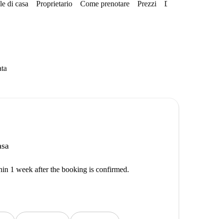
e di casa
Proprietario
Come prenotare
Prezzi
Disponibilità
Qu
ata
asa
thin 1 week after the booking is confirmed.