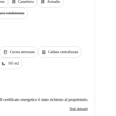
dresser
dresser
rno
Cassettiera
Armadio
ria condizionata
kitchen
water_heater
Cucina attrezzata
Caldaia centralizzata
square_foot
165 m2
Il certificato energetico è stato richiesto al proprietario.
Vedi dettagli