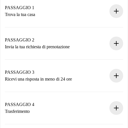
PASSAGGIO 1
Trova la tua casa
Processo di prenotazione 100% online.
Case e Proprietari verificati.
Hai tutte le informazioni necessarie in anticipo.
PASSAGGIO 2
Invia la tua richiesta di prenotazione
Invia dettagli base del tuo profilo e metodo di pagamento.
Ricorda che non ti addebiteremo nulla finché il proprietario
non accetta.
PASSAGGIO 3
Ricevi una risposta in meno di 24 ore
Il proprietario ha fino a 24 ore per confermare.
Se accettata, ti addebiteremo il pagamento e ti metteremo in
contatto con il proprietario.
PASSAGGIO 4
Se rifiutata: non ti addebiteremo nulla e ti proporremo
Trasferimento
alternative.
Concorda con il proprietario i dettagli del tuo arrivo, ritiro
Documenti richiesti se la proprietà è “
Spotahome plus
”.