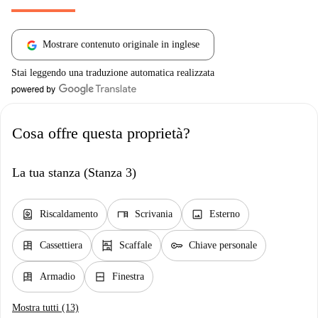
Mostrare contenuto originale in inglese
Stai leggendo una traduzione automatica realizzata
Cosa offre questa proprietà?
La tua stanza (Stanza 3)
water_heater
desk
image
Riscaldamento
Scrivania
Esterno
dresser
shelves
key
Cassettiera
Scaffale
Chiave personale
dresser
window_closed
Armadio
Finestra
Mostra tutti (13)