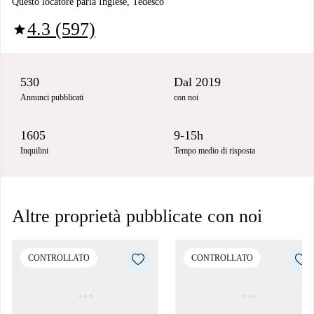
Questo locatore parla Inglese, Tedesco
4.3 (597)
star
530
Dal 2019
Annunci pubblicati
con noi
1605
9-15h
Inquilini
Tempo medio di risposta
Altre proprietà pubblicate con noi
CONTROLLATO
CONTROLLATO