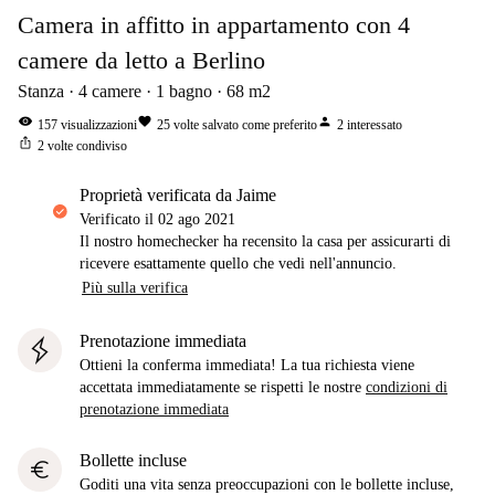
Camera in affitto in appartamento con 4
camere da letto a Berlino
Stanza
4
camere
1
bagno
68
m2
visibility
favorite
person
157
visualizzazioni
25
volte salvato come preferito
2
interessato
ios_share
2
volte condiviso
proprietà verificata da Jaime
Verificato il
02 ago 2021
Il nostro homechecker ha recensito la casa per assicurarti di
ricevere esattamente quello che vedi nell'annuncio.
Più sulla verifica
Prenotazione immediata
Ottieni la conferma immediata! La tua richiesta viene
accettata immediatamente se rispetti le nostre
condizioni di
prenotazione immediata
Bollette incluse
euro
Goditi una vita senza preoccupazioni con le bollette incluse,