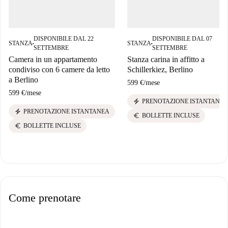
DISPONIBILE DAL 22
DISPONIBILE DAL 07
STANZA
STANZA
■
■
SETTEMBRE
SETTEMBRE
Camera in un appartamento
Stanza carina in affitto a
condiviso con 6 camere da letto
Schillerkiez, Berlino
a Berlino
599 €
/
mese
599 €
/
mese
electric_bolt
PRENOTAZIONE ISTANTANEA
electric_bolt
PRENOTAZIONE ISTANTANEA
euro
BOLLETTE INCLUSE
euro
BOLLETTE INCLUSE
Come prenotare