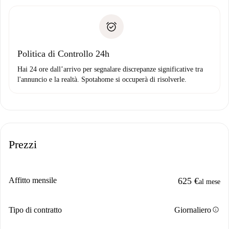
delle chiavi, ecc.
Documento d'identità o Passaporto
Spotahome trasferirà il primo pagamento al proprietario
Prova di solvibilità
solo se non segnali problemi.
Domiciliazione del pagamento
Politica di Controllo 24h
Hai 24 ore dall’arrivo per segnalare discrepanze significative tra
l'annuncio e la realtà. Spotahome si occuperà di risolverle.
Prezzi
Affitto mensile
625 €
al mese
info
Tipo di contratto
Giornaliero