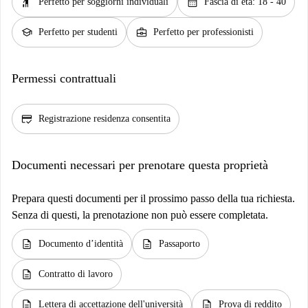
hail
calendar_month
Perfetto per soggiorni individuali
Fascia di età: 18 - 40
school
business_center
Perfetto per studenti
Perfetto per professionisti
Permessi contrattuali
credit_score
Registrazione residenza consentita
Documenti necessari per prenotare questa proprietà
Prepara questi documenti per il prossimo passo della tua richiesta.
Senza di questi, la prenotazione non può essere completata.
description
description
Documento d’identità
Passaporto
description
Contratto di lavoro
description
description
Lettera di accettazione dell'università
Prova di reddito