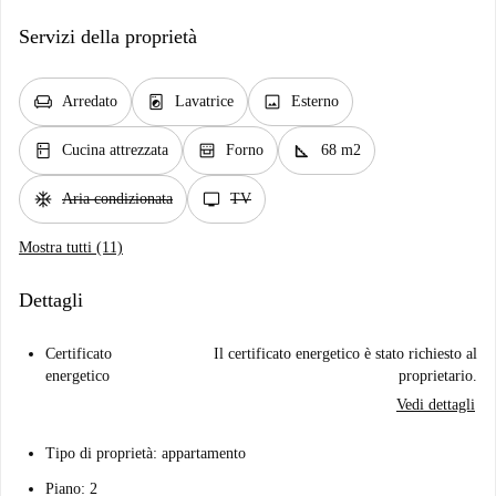
Servizi della proprietà
chair
local_laundry_service
image
Arredato
Lavatrice
Esterno
kitchen
oven_gen
square_foot
Cucina attrezzata
Forno
68 m2
ac_unit
tv
Aria condizionata
TV
Mostra tutti (11)
Dettagli
Certificato
Il certificato energetico è stato richiesto al
energetico
proprietario.
Vedi dettagli
Tipo di proprietà: appartamento
Piano: 2