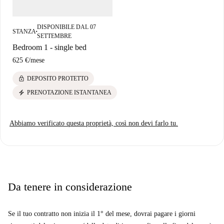
DISPONIBILE DAL 07
STANZA
■
SETTEMBRE
Bedroom 1 - single bed
625 €
/
mese
lock
DEPOSITO PROTETTO
electric_bolt
PRENOTAZIONE ISTANTANEA
Abbiamo verificato questa proprietà, così non devi farlo tu.
Da tenere in considerazione
Se il tuo contratto non inizia il 1° del mese, dovrai pagare i giorni