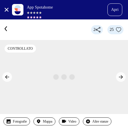
App Spotahome
Apri
2
25
CONTROLLATO
Fotografie
Mappa
Video
Altre stanze