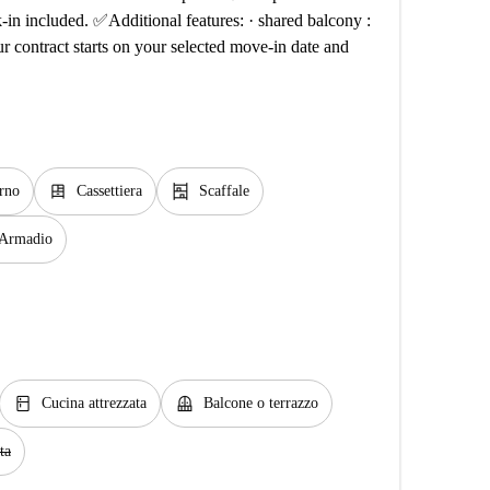
-in included. ✅Additional features: · shared balcony :
r contract starts on your selected move-in date and
dresser
shelves
rno
Cassettiera
Scaffale
Armadio
kitchen
balcony
Cucina attrezzata
Balcone o terrazzo
ta