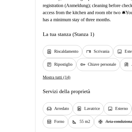
registration (Anmeldung); cleaning before check
access from the kitchen and room nbr two 🛎️You
has a minimum stay of three months.
La tua stanza (Stanza 1)
water_heater
desk
image
Riscaldamento
Scrivania
Este
package
key
dresser
Ripostiglio
Chiave personale
Mostra tutti (14)
Servizi della proprietà
chair
local_laundry_service
image
Arredato
Lavatrice
Esterno
oven_gen
square_foot
ac_unit
Forno
55 m2
Aria condiziona