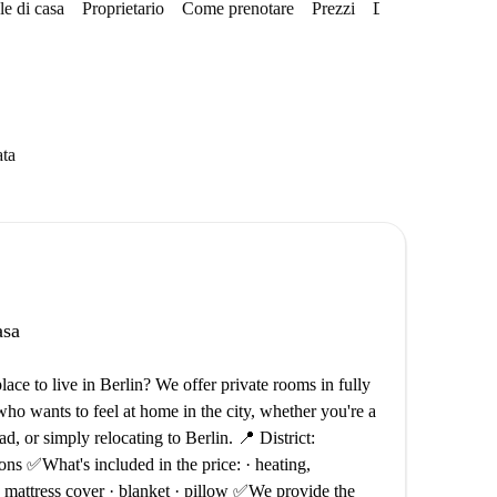
e di casa
Proprietario
Come prenotare
Prezzi
Disponibilità
ata
asa
ce to live in Berlin? We offer private rooms in fully
ho wants to feel at home in the city, whether you're a
d, or simply relocating to Berlin. 📍 District:
ons ✅What's included in the price: · heating,
ss, mattress cover · blanket · pillow ✅We provide the