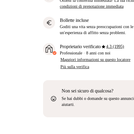
Ottieni la conferma immediata! La tua richie
condizioni di prenotazione immediata
Bollette incluse
euro
Goditi una vita senza preoccupazioni con le b
un'esperienza di affitto senza problemi.
star
Proprietario verificato
4.3 (1995)
Professionale
·
8 anni
con noi
Maggiori informazioni su questo locatore
Più sulla verifica
Non sei sicuro di qualcosa?
sentiment_very_satisfied
Se hai dubbi o domande su questo annunci
aiutarti.