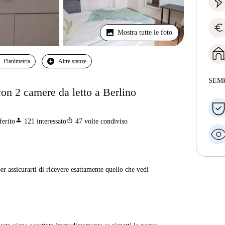
euro
Mostra tutte le foto
Planimetria
Altre stanze
SEM
con 2 camere da letto a Berlino
person
ios_share
ferito
121
interessato
47
volte condiviso
er assicurarti di ricevere esattamente quello che vedi