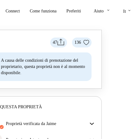
keyboard_arrow_down
keyboard_arrow_down
Connect
Come funziona
Preferiti
Aiuto
It
47
136
A causa delle condizioni di prenotazione del
proprietario, questa proprietà non è al momento
disponibile.
 QUESTA PROPRIETÀ
proprietà verificata da Jaime
Il nostro homechecker ha recensito la casa per