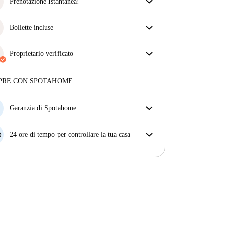
assicurarti di ricevere esattamente quello che vedi
Prenotazione Istantanea!
nell'annuncio.
Abbiamo ottime notizie, la tua richiesta di
Più sulla verifica
prenotazione verrà accettata immediatamente se
Bollette incluse
rispetta
le condizioni di prenotazione istantanea.
Goditi una vita senza preoccupazioni con le bollette
incluse, che coprono l'affitto e le utenze per
Proprietario verificato
un'esperienza di affitto senza problemi.
Professionale
·
8 anni
con noi
Maggiori informazioni su questo locatore
PRE CON SPOTAHOME
Più sulla verifica
Garanzia di Spotahome
Se il proprietario di casa cancella la tua prenotazione
con breve preavviso, noi A) ti pagheremo un hotel e
24 ore di tempo per controllare la tua casa
ti aiuteremo a trovare un'altra nuova sistemazione, o
Se l'appartamento non è come te lo aspettavi
B) ti rimborseremo totalmente
dall'annuncio, faccelo sapere entro le prime 24 ore
dall'entrata e ci impegneremo per trovare una
soluzione.