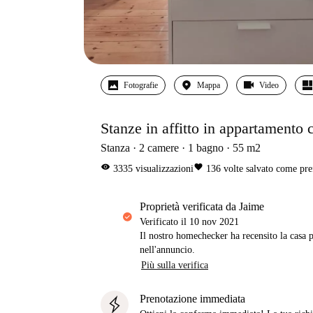
Fotografie
Mappa
Video
Stanze in affitto in appartamento 
Stanza
2
camere
1
bagno
55
m2
visibility
favorite
3335
visualizzazioni
136
volte salvato come pre
proprietà verificata da Jaime
Verificato il
10 nov 2021
Il nostro homechecker ha recensito la casa p
nell'annuncio.
Più sulla verifica
Prenotazione immediata