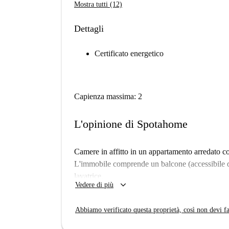
Mostra tutti (12)
Dettagli
Certificato energetico
Capienza massima: 2
L'opinione di Spotahome
Camere in affitto in un appartamento arredato co
L'immobile comprende un balcone (accessibile da
lavatrice.
keyboard_arrow_down
Vedere di più
Abbiamo verificato questa proprietà, così non devi fa