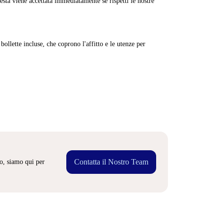
sta viene accettata immediatamente se rispetti le nostre
ollette incluse, che coprono l'affitto e le utenze per
Contatta il Nostro Team
o, siamo qui per