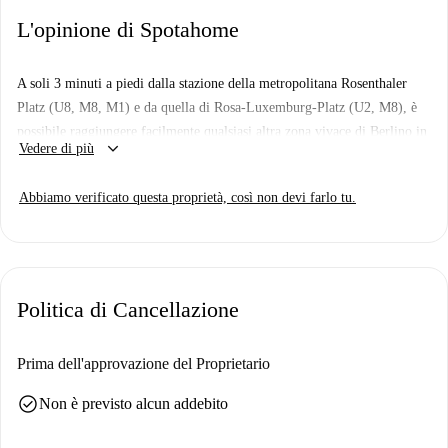
L'opinione di Spotahome
A soli 3 minuti a piedi dalla stazione della metropolitana Rosenthaler
Platz (U8, M8, M1) e da quella di Rosa-Luxemburg-Platz (U2, M8), è
possibile raggiungere facilmente qualsiasi altra zona vivace di Berlino in
keyboard_arrow_down
Vedere di più
20-25 minuti.
L'appartamento è arredato in stile moderno con mobili eleganti e
Abbiamo verificato questa proprietà, così non devi farlo tu.
un'ottima cucina. Tutte le spese sono incluse nell'affitto, comprese
bollette, internet e altro ancora!
Piano: 1° piano
Politica di Cancellazione
Prima dell'approvazione del Proprietario
check_circle
Non è previsto alcun addebito