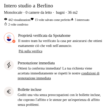
Intero studio a Berlino
Monolocale
0
camere da letto
bagni
36
m2
visibility
favorite
person
442
visualizzazioni
15
volte salvato come preferito
5
interessato
ios_share
2
volte condiviso
Proprietà verificata da Spotahome
Il nostro team ha verificato la casa per assicurarsi che ottieni
esattamente ciò che vedi nell'annuncio.
Più sulla verifica
Prenotazione immediata
Ottieni la conferma immediata! La tua richiesta viene
accettata immediatamente se rispetti le nostre
condizioni di
prenotazione immediata
Bollette incluse
euro
Goditi una vita senza preoccupazioni con le bollette incluse,
che coprono l'affitto e le utenze per un'esperienza di affitto
senza problemi.