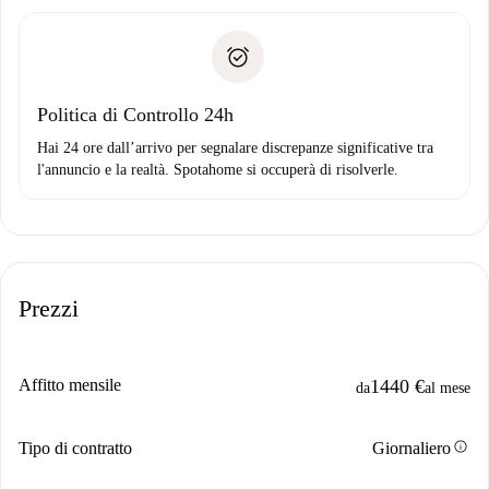
delle chiavi, ecc.
Documento d'identità o Passaporto
Spotahome trasferirà il primo pagamento al proprietario
Prova di solvibilità
solo se non segnali problemi.
Domiciliazione del pagamento
Politica di Controllo 24h
Hai 24 ore dall’arrivo per segnalare discrepanze significative tra
l'annuncio e la realtà. Spotahome si occuperà di risolverle.
Prezzi
Affitto mensile
1440 €
da
al mese
info
Tipo di contratto
Giornaliero