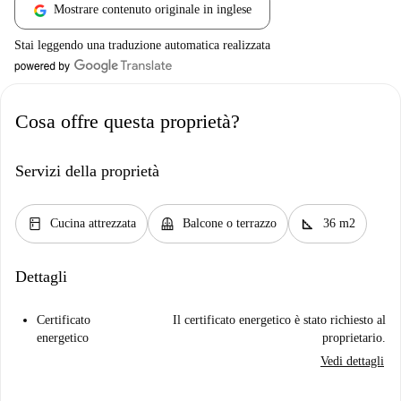
Mostrare contenuto originale in inglese
Stai leggendo una traduzione automatica realizzata
Cosa offre questa proprietà?
Servizi della proprietà
kitchen
balcony
square_foot
Cucina attrezzata
Balcone o terrazzo
36 m2
Dettagli
Certificato
Il certificato energetico è stato richiesto al
energetico
proprietario.
Vedi dettagli