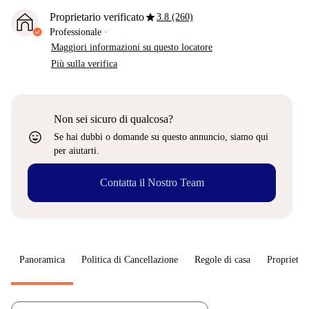
star
Proprietario verificato
3.8 (260)
Professionale
·
Maggiori informazioni su questo locatore
Più sulla verifica
Non sei sicuro di qualcosa?
sentiment_very_satisfied
Se hai dubbi o domande su questo annuncio, siamo qui
per aiutarti.
Contatta il Nostro Team
Panoramica
Politica di Cancellazione
Regole di casa
Proprietar