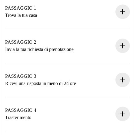
PASSAGGIO 1
Trova la tua casa
Processo di prenotazione 100% online.
Case e Proprietari verificati.
Hai tutte le informazioni necessarie in anticipo.
PASSAGGIO 2
Invia la tua richiesta di prenotazione
Invia dettagli base del tuo profilo e metodo di pagamento.
Ricorda che non ti addebiteremo nulla finché il proprietario
non accetta.
PASSAGGIO 3
Ricevi una risposta in meno di 24 ore
Il proprietario ha fino a 24 ore per confermare.
Se accettata, ti addebiteremo il pagamento e ti metteremo in
contatto con il proprietario.
PASSAGGIO 4
Se rifiutata: non ti addebiteremo nulla e ti proporremo
Trasferimento
alternative.
Concorda con il proprietario i dettagli del tuo arrivo, ritiro
Documenti richiesti se la proprietà è “
Spotahome plus
”.