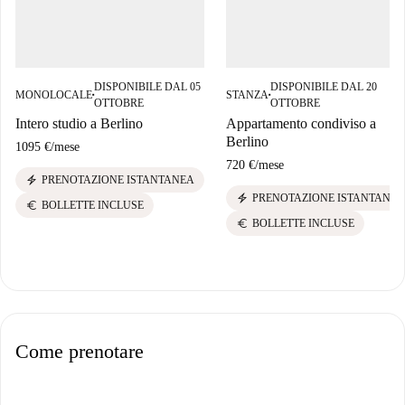
DISPONIBILE DAL 05
DISPONIBILE DAL 20
MONOLOCALE
STANZA
■
■
OTTOBRE
OTTOBRE
Intero studio a Berlino
Appartamento condiviso a
Berlino
1095 €
/
mese
720 €
/
mese
electric_bolt
PRENOTAZIONE ISTANTANEA
electric_bolt
PRENOTAZIONE ISTANTANEA
euro
BOLLETTE INCLUSE
euro
BOLLETTE INCLUSE
Come prenotare