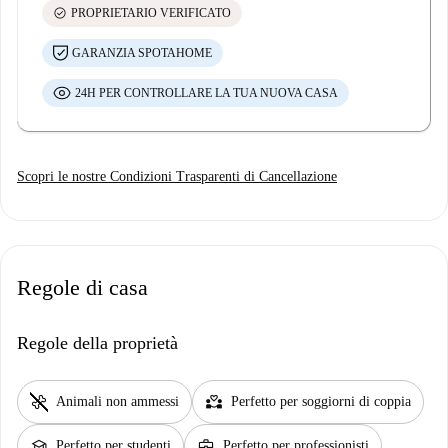
check_circle
PROPRIETARIO VERIFICATO
GARANZIA SPOTAHOME
24H PER CONTROLLARE LA TUA NUOVA CASA
Scopri le nostre Condizioni Trasparenti di Cancellazione
Regole di casa
Regole della proprietà
pet_supplies
partner_heart
Animali non ammessi
Perfetto per soggiorni di coppia
school
business_center
Perfetto per studenti
Perfetto per professionisti