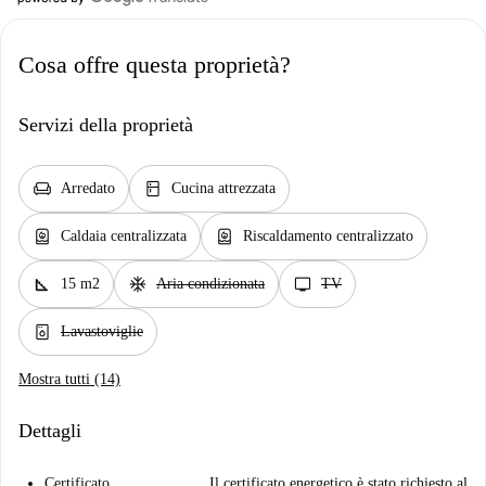
Cosa offre questa proprietà?
Servizi della proprietà
chair
kitchen
Arredato
Cucina attrezzata
water_heater
water_heater
Caldaia centralizzata
Riscaldamento centralizzato
square_foot
ac_unit
tv
15 m2
Aria condizionata
TV
dishwasher_gen
Lavastoviglie
Mostra tutti (14)
Dettagli
Certificato
Il certificato energetico è stato richiesto al