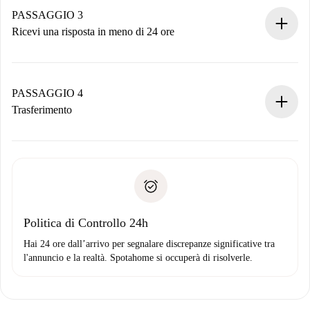
non accetta.
PASSAGGIO 3
Ricevi una risposta in meno di 24 ore
Il proprietario ha fino a 24 ore per confermare.
Se accettata, ti addebiteremo il pagamento e ti metteremo in
contatto con il proprietario.
PASSAGGIO 4
Se rifiutata: non ti addebiteremo nulla e ti proporremo
Trasferimento
alternative.
Concorda con il proprietario i dettagli del tuo arrivo, ritiro
Documenti richiesti se la proprietà è “
Spotahome plus
”.
delle chiavi, ecc.
Documento d'identità o Passaporto
Spotahome trasferirà il primo pagamento al proprietario
Prova di solvibilità
solo se non segnali problemi.
Domiciliazione del pagamento
Politica di Controllo 24h
Hai 24 ore dall’arrivo per segnalare discrepanze significative tra
l'annuncio e la realtà. Spotahome si occuperà di risolverle.