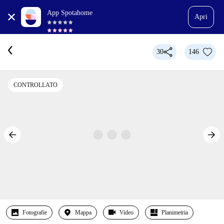
App Spotahome
Apri
30
146
CONTROLLATO
Fotografie
Mappa
Video
Planimetria