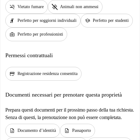
smoke_free
pet_supplies
Vietato fumare
Animali non ammessi
hail
school
Perfetto per soggiorni individuali
Perfetto per studenti
business_center
Perfetto per professionisti
Permessi contrattuali
credit_score
Registrazione residenza consentita
Documenti necessari per prenotare questa proprietà
Prepara questi documenti per il prossimo passo della tua richiesta.
Senza di questi, la prenotazione non può essere completata.
description
description
Documento d’identità
Passaporto