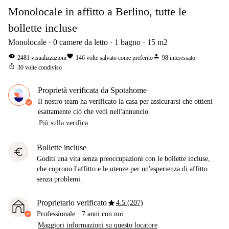
Monolocale in affitto a Berlino, tutte le
bollette incluse
Monolocale
0
camere da letto
1
bagno
15
m2
visibility
favorite
person
2481
visualizzazioni
146
volte salvato come preferito
98
interessato
ios_share
30
volte condiviso
Proprietà verificata da Spotahome
Il nostro team ha verificato la casa per assicurarsi che ottieni
esattamente ciò che vedi nell'annuncio.
Più sulla verifica
Bollette incluse
euro
Goditi una vita senza preoccupazioni con le bollette incluse,
che coprono l'affitto e le utenze per un'esperienza di affitto
senza problemi.
star
Proprietario verificato
4.5 (207)
Professionale
·
7 anni
con noi
Maggiori informazioni su questo locatore