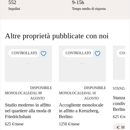
552
9-15h
Inquilini
Tempo medio di risposta
Altre proprietà pubblicate con noi
CONTROLLATO
CONTROLLATO
CONT
D
DISPONIBILE
DISPONIBILE
STANZA
■
2
MONOLOCALE
DAL 09
MONOLOCALE
DAL 16
■
■
Stanza i
AGOSTO
AGOSTO
condiviso 
Studio moderno in affitto
Accogliente monolocale
Berlino
nel quartiere alla moda di
in affitto a Kreuzberg,
Friedrichshain
Berlino
625 €
/
mes
625 €
/
mese
1250 €
/
mese
euro
BOLL