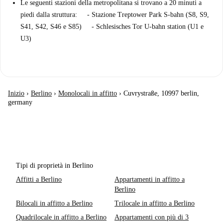
Le seguenti stazioni della metropolitana si trovano a 20 minuti a
piedi dalla struttura: - Stazione Treptower Park S-bahn (S8, S9,
S41, S42, S46 e S85) - Schlesisches Tor U-bahn station (U1 e
U3)
Inizio
›
Berlino
›
Monolocali in affitto
›
Cuvrystraße, 10997 berlin,
germany
Tipi di proprietà in Berlino
Affitti a Berlino
Appartamenti in affitto a
Berlino
Bilocali in affitto a Berlino
Trilocale in affitto a Berlino
Quadrilocale in affitto a Berlino
Appartamenti con più di 3