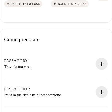
euro
euro
BOLLETTE INCLUSE
BOLLETTE INCLUSE
Come prenotare
PASSAGGIO 1
Trova la tua casa
Processo di prenotazione 100% online.
Case e Proprietari verificati.
Hai tutte le informazioni necessarie in anticipo.
PASSAGGIO 2
Invia la tua richiesta di prenotazione
Invia dettagli base del tuo profilo e metodo di pagamento.
Ricorda che non ti addebiteremo nulla finché il proprietario