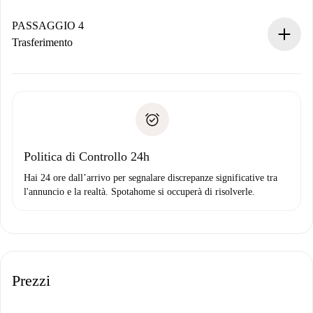
Se accettata, ti addebiteremo il pagamento e ti metteremo in
contatto con il proprietario.
PASSAGGIO 4
Se rifiutata: non ti addebiteremo nulla e ti proporremo
Trasferimento
alternative.
Concorda con il proprietario i dettagli del tuo arrivo, ritiro
Documenti richiesti se la proprietà è “
Spotahome plus
”.
delle chiavi, ecc.
Documento d'identità o Passaporto
Spotahome trasferirà il primo pagamento al proprietario
Prova di solvibilità
solo se non segnali problemi.
Domiciliazione del pagamento
Politica di Controllo 24h
Hai 24 ore dall’arrivo per segnalare discrepanze significative tra
l'annuncio e la realtà. Spotahome si occuperà di risolverle.
Prezzi