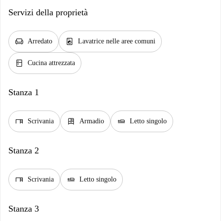
Servizi della proprietà
chair
local_laundry_service
Arredato
Lavatrice nelle aree comuni
kitchen
Cucina attrezzata
Stanza 1
desk
dresser
airline_seat_flat
Scrivania
Armadio
Letto singolo
Stanza 2
desk
airline_seat_flat
Scrivania
Letto singolo
Stanza 3