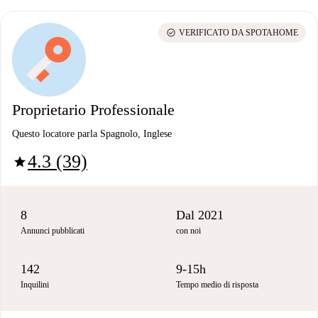
check_circle
VERIFICATO DA SPOTAHOME
Proprietario Professionale
Questo locatore parla Spagnolo, Inglese
4.3 (39)
star
8
Dal 2021
Annunci pubblicati
con noi
142
9-15h
Inquilini
Tempo medio di risposta