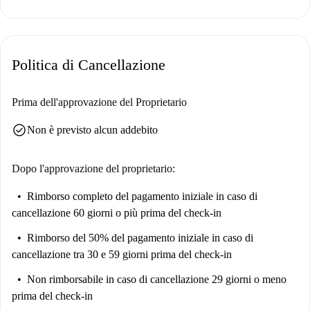
a breve distanza da famose attrazioni come La Alhóndiga e Scientia
Grimanesa Amorós, nonché da numerosi altri punti di riferimento come
Bizkaia Enparantza e Gabonetako Argiak.
Politica di Cancellazione
Prima dell'approvazione del Proprietario
check_circle
Non è previsto alcun addebito
Dopo l'approvazione del proprietario:
Rimborso completo del pagamento iniziale
in caso di
cancellazione 60 giorni o più prima del check-in
Rimborso del 50% del pagamento iniziale
in caso di
cancellazione tra 30 e 59 giorni prima del check-in
Non rimborsabile
in caso di cancellazione 29 giorni o meno
prima del check-in