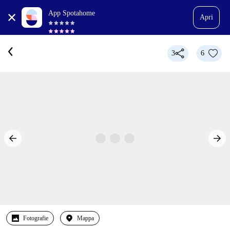
App Spotahome
Apri
3
6
Fotografie
Mappa