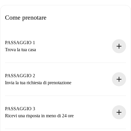
Come prenotare
PASSAGGIO 1
Trova la tua casa
Processo di prenotazione 100% online.
Case e Proprietari verificati.
Hai tutte le informazioni necessarie in anticipo.
PASSAGGIO 2
Invia la tua richiesta di prenotazione
Invia dettagli base del tuo profilo e metodo di pagamento.
Ricorda che non ti addebiteremo nulla finché il proprietario
non accetta.
PASSAGGIO 3
Ricevi una risposta in meno di 24 ore
Il proprietario ha fino a 24 ore per confermare.