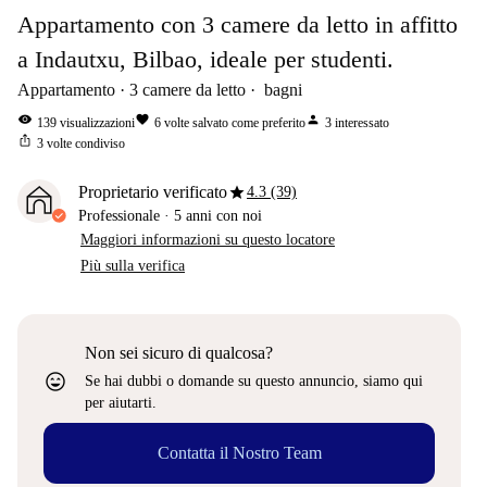
Appartamento con 3 camere da letto in affitto
a Indautxu, Bilbao, ideale per studenti.
Appartamento
3
camere da letto
bagni
visibility
favorite
person
139
visualizzazioni
6
volte salvato come preferito
3
interessato
ios_share
3
volte condiviso
star
Proprietario verificato
4.3 (39)
Professionale
·
5 anni
con noi
Maggiori informazioni su questo locatore
Più sulla verifica
Non sei sicuro di qualcosa?
sentiment_very_satisfied
Se hai dubbi o domande su questo annuncio, siamo qui
per aiutarti.
Contatta il Nostro Team