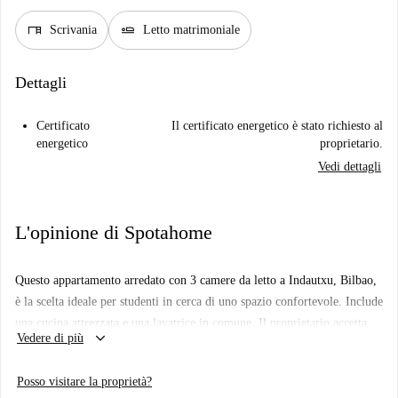
desk
airline_seat_flat
Scrivania
Letto matrimoniale
Dettagli
Certificato
Il certificato energetico è stato richiesto al
energetico
proprietario.
Vedi dettagli
L'opinione di Spotahome
Questo appartamento arredato con 3 camere da letto a Indautxu, Bilbao,
è la scelta ideale per studenti in cerca di uno spazio confortevole. Include
una cucina attrezzata e una lavatrice in comune. Il proprietario accetta
keyboard_arrow_down
Vedere di più
inquilini di entrambi i sessi, con particolare attenzione agli studenti. Le
coppie, tuttavia, non sono ammesse.
Posso visitare la proprietà?
Situato nel vivace quartiere di Indautxu a Bilbao, l'appartamento si trova