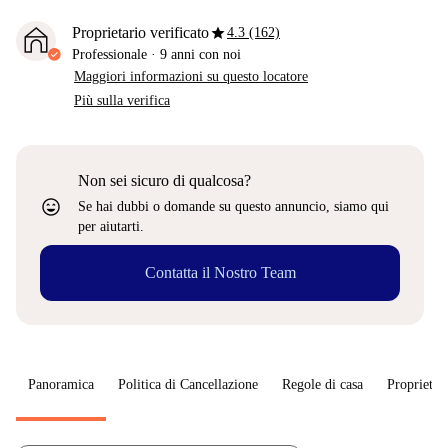
star
Proprietario verificato
4.3 (162)
Professionale
·
9 anni
con noi
Maggiori informazioni su questo locatore
Più sulla verifica
Non sei sicuro di qualcosa?
sentiment_very_satisfied
Se hai dubbi o domande su questo annuncio, siamo qui
per aiutarti.
Contatta il Nostro Team
Panoramica
Politica di Cancellazione
Regole di casa
Proprietar