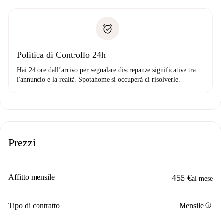
delle chiavi, ecc.
Documento d'identità o Passaporto
Spotahome trasferirà il primo pagamento al proprietario
Prova di solvibilità
solo se non segnali problemi.
Domiciliazione del pagamento
Politica di Controllo 24h
Hai 24 ore dall’arrivo per segnalare discrepanze significative tra
l'annuncio e la realtà. Spotahome si occuperà di risolverle.
Prezzi
Affitto mensile
455 €
al mese
info
Tipo di contratto
Mensile