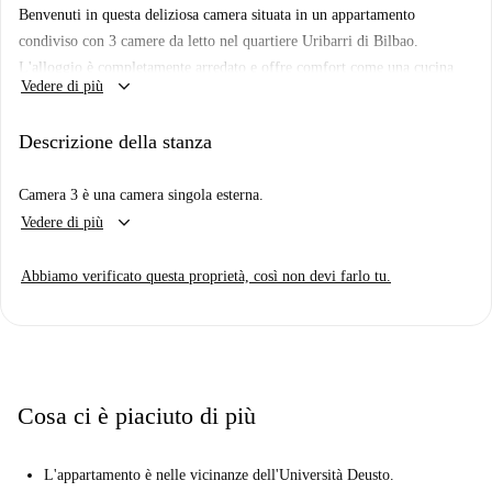
Benvenuti in questa deliziosa camera situata in un appartamento
condiviso con 3 camere da letto nel quartiere Uribarri di Bilbao.
L'alloggio è completamente arredato e offre comfort come una cucina
keyboard_arrow_down
Vedere di più
attrezzata, lavatrice privata, lavastoviglie, forno e riscaldamento
centralizzato dell'acqua. Le bollette di luce, acqua, gas, Wi-Fi e tasse
Descrizione della stanza
comunali sono incluse, garantendovi un soggiorno confortevole e senza
stress. Spotahome ha personalmente verificato la qualità dell'alloggio.
Camera 3 è una camera singola esterna.
Situato nel vivace quartiere di Uribarri, questo alloggio è vicino a
keyboard_arrow_down
Vedere di più
diversi ristoranti, tra cui Arnomendi Taberna, Kebab Uribarri e
Restaurante Anton. Il vicino mercato di Covirán offre un comodo
Abbiamo verificato questa proprietà, così non devi farlo tu.
accesso ai generi alimentari. Scoprite la vostra prossima casa in questo
quartiere ben collegato.
Cosa ci è piaciuto di più
L'appartamento è nelle vicinanze dell'Università Deusto.