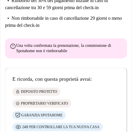
Rimborso del 50% del pagamento iniziale
in caso di
cancellazione tra 30 e 59 giorni prima del check-in
Non rimborsabile
in caso di cancellazione 29 giorni o meno
prima del check-in
error
Una volta confermata la prenotazione, la commissione di
Spotahome
non è rimborsabile
E ricorda, con questa proprietà avrai:
lock
DEPOSITO PROTETTO
check_circle
PROPRIETARIO VERIFICATO
GARANZIA SPOTAHOME
24H PER CONTROLLARE LA TUA NUOVA CASA