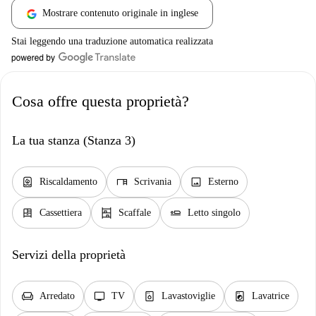
Mostrare contenuto originale in inglese
Stai leggendo una traduzione automatica realizzata
Cosa offre questa proprietà?
La tua stanza (Stanza 3)
water_heater
desk
image
Riscaldamento
Scrivania
Esterno
dresser
shelves
airline_seat_flat
Cassettiera
Scaffale
Letto singolo
Servizi della proprietà
chair
tv
dishwasher_gen
local_laundry_service
Arredato
TV
Lavastoviglie
Lavatrice