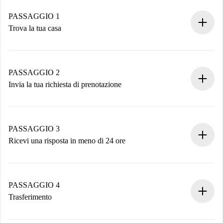
PASSAGGIO 1
Trova la tua casa
Processo di prenotazione 100% online.
Case e Proprietari verificati.
Hai tutte le informazioni necessarie in anticipo.
PASSAGGIO 2
Invia la tua richiesta di prenotazione
Invia dettagli base del tuo profilo e metodo di pagamento.
Ricorda che non ti addebiteremo nulla finché il proprietario
non accetta.
PASSAGGIO 3
Ricevi una risposta in meno di 24 ore
Il proprietario ha fino a 24 ore per confermare.
Se accettata, ti addebiteremo il pagamento e ti metteremo in
contatto con il proprietario.
PASSAGGIO 4
Se rifiutata: non ti addebiteremo nulla e ti proporremo
Trasferimento
alternative.
Concorda con il proprietario i dettagli del tuo arrivo, ritiro
Documenti richiesti se la proprietà è “
Spotahome plus
”.