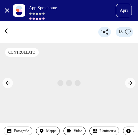
App Spotahome
Apri
1
18
CONTROLLATO
Fotografie
Mappa
Video
Planimetria
Alt