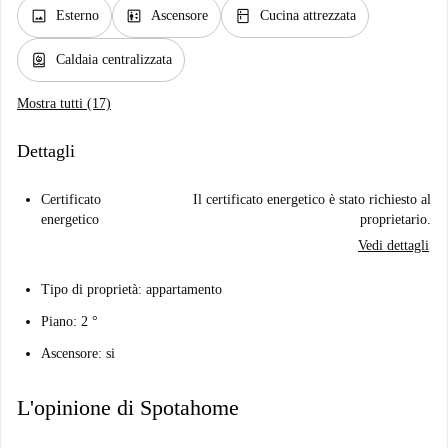
image
elevator
kitchen
Esterno
Ascensore
Cucina attrezzata
water_heater
Caldaia centralizzata
Mostra tutti (17)
Dettagli
Certificato
Il certificato energetico è stato richiesto al
energetico
proprietario.
Vedi dettagli
Tipo di proprietà: appartamento
Piano: 2 °
Ascensore: si
L'opinione di Spotahome