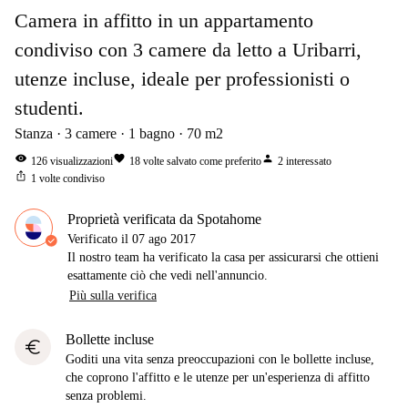
Camera in affitto in un appartamento
condiviso con 3 camere da letto a Uribarri,
utenze incluse, ideale per professionisti o
studenti.
Stanza
3
camere
1
bagno
70
m2
visibility
favorite
person
126
visualizzazioni
18
volte salvato come preferito
2
interessato
ios_share
1
volte condiviso
Proprietà verificata da Spotahome
Verificato il
07 ago 2017
Il nostro team ha verificato la casa per assicurarsi che ottieni
esattamente ciò che vedi nell'annuncio.
Più sulla verifica
Bollette incluse
euro
Goditi una vita senza preoccupazioni con le bollette incluse,
che coprono l'affitto e le utenze per un'esperienza di affitto
senza problemi.