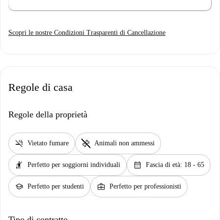
Scopri le nostre Condizioni Trasparenti di Cancellazione
Regole di casa
Regole della proprietà
smoke_free
pet_supplies
Vietato fumare
Animali non ammessi
hail
calendar_month
Perfetto per soggiorni individuali
Fascia di età: 18 - 65
school
business_center
Perfetto per studenti
Perfetto per professionisti
Tipo di contratto