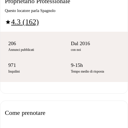
Proprietario Professionale
Questo locatore parla Spagnolo
4.3 (162)
star
206
Dal 2016
Annunci pubblicati
con noi
971
9-15h
Inquilini
Tempo medio di risposta
Come prenotare