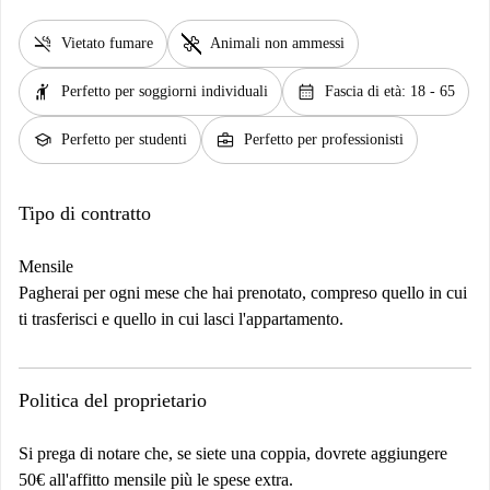
smoke_free
pet_supplies
Vietato fumare
Animali non ammessi
hail
calendar_month
Perfetto per soggiorni individuali
Fascia di età: 18 - 65
school
business_center
Perfetto per studenti
Perfetto per professionisti
Tipo di contratto
Mensile
Pagherai per ogni mese che hai prenotato, compreso quello in cui
ti trasferisci e quello in cui lasci l'appartamento.
Politica del proprietario
Si prega di notare che, se siete una coppia, dovrete aggiungere
50€ all'affitto mensile più le spese extra.