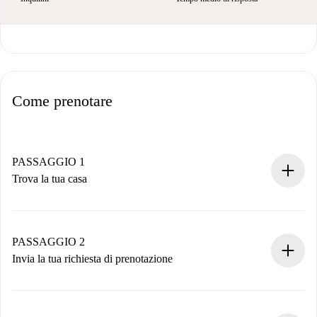
Come prenotare
PASSAGGIO 1
Trova la tua casa
Processo di prenotazione 100% online.
Case e Proprietari verificati.
Hai tutte le informazioni necessarie in anticipo.
PASSAGGIO 2
Invia la tua richiesta di prenotazione
Invia dettagli base del tuo profilo e metodo di pagamento.
Ricorda che non ti addebiteremo nulla finché il proprietario