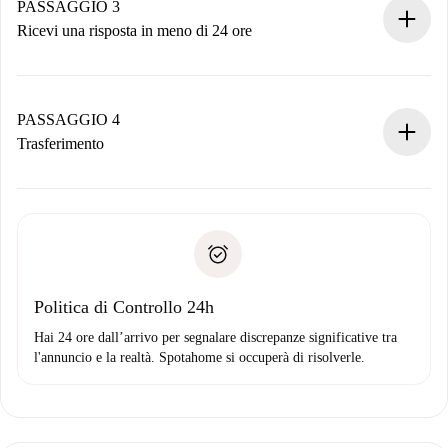
non accetta.
PASSAGGIO 3
Ricevi una risposta in meno di 24 ore
Il proprietario ha fino a 24 ore per confermare.
Se accettata, ti addebiteremo il pagamento e ti metteremo in
contatto con il proprietario.
PASSAGGIO 4
Se rifiutata: non ti addebiteremo nulla e ti proporremo
Trasferimento
alternative.
Concorda con il proprietario i dettagli del tuo arrivo, ritiro
Documenti richiesti se la proprietà è “
Spotahome plus
”.
delle chiavi, ecc.
Documento d'identità o Passaporto
Spotahome trasferirà il primo pagamento al proprietario
Prova di solvibilità
solo se non segnali problemi.
Domiciliazione del pagamento
Politica di Controllo 24h
Hai 24 ore dall’arrivo per segnalare discrepanze significative tra
l'annuncio e la realtà. Spotahome si occuperà di risolverle.