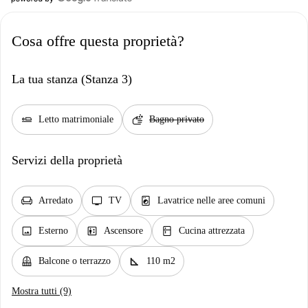
Cosa offre questa proprietà?
La tua stanza (Stanza 3)
airline_seat_flat
soap
Letto matrimoniale
Bagno privato
Servizi della proprietà
chair
tv
local_laundry_service
Arredato
TV
Lavatrice nelle aree comuni
image
elevator
kitchen
Esterno
Ascensore
Cucina attrezzata
balcony
square_foot
Balcone o terrazzo
110 m2
Mostra tutti (9)