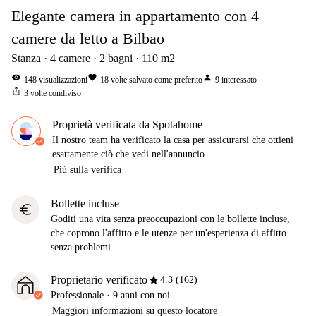
Elegante camera in appartamento con 4
camere da letto a Bilbao
Stanza
4
camere
2
bagni
110
m2
visibility
favorite
person
148
visualizzazioni
18
volte salvato come preferito
9
interessato
ios_share
3
volte condiviso
Proprietà verificata da Spotahome
Il nostro team ha verificato la casa per assicurarsi che ottieni
esattamente ciò che vedi nell'annuncio.
Più sulla verifica
Bollette incluse
euro
Goditi una vita senza preoccupazioni con le bollette incluse,
che coprono l'affitto e le utenze per un'esperienza di affitto
senza problemi.
star
Proprietario verificato
4.3 (162)
Professionale
·
9 anni
con noi
Maggiori informazioni su questo locatore