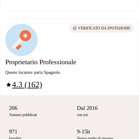
check_circle
VERIFICATO DA SPOTAHOME
Proprietario Professionale
Questo locatore parla Spagnolo
4.3 (162)
star
206
Dal 2016
Annunci pubblicati
con noi
971
9-15h
Inquilini
Tempo medio di risposta