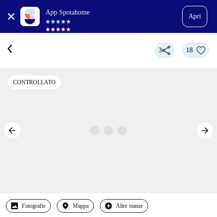
App Spotahome
Apri
3
18
CONTROLLATO
Fotografie
Mappa
Altre stanze