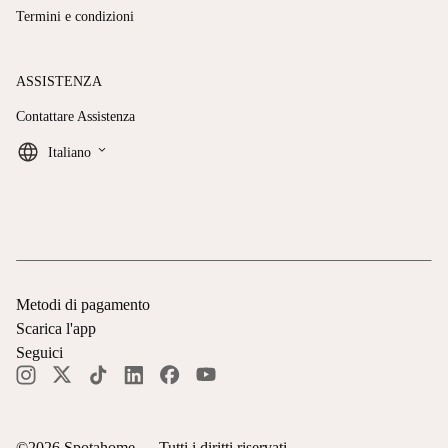
Termini e condizioni
ASSISTENZA
Contattare Assistenza
keyboard_arrow_down
Italiano
Metodi di pagamento
Scarica l'app
Seguici
©
2026
Spotahome —
Tutti i diritti riservati