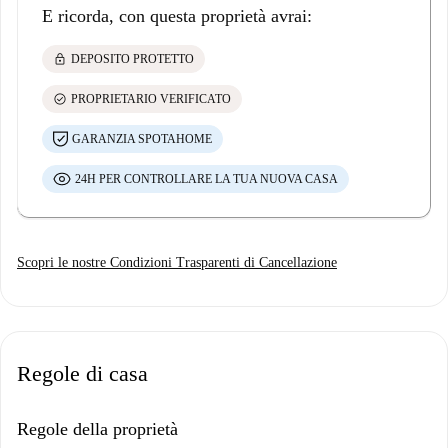
E ricorda, con questa proprietà avrai:
lock
DEPOSITO PROTETTO
check_circle
PROPRIETARIO VERIFICATO
GARANZIA SPOTAHOME
24H PER CONTROLLARE LA TUA NUOVA CASA
Scopri le nostre Condizioni Trasparenti di Cancellazione
Regole di casa
Regole della proprietà