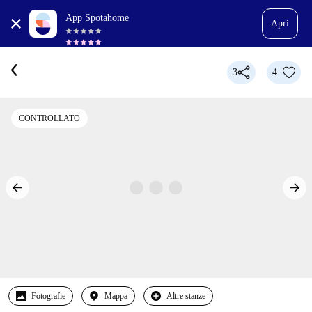
App Spotahome
Apri
3
4
CONTROLLATO
Fotografie
Mappa
Altre stanze