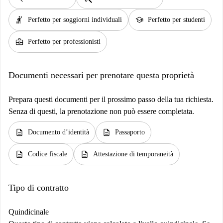
hail
school
Perfetto per soggiorni individuali
Perfetto per studenti
business_center
Perfetto per professionisti
Documenti necessari per prenotare questa proprietà
Prepara questi documenti per il prossimo passo della tua richiesta.
Senza di questi, la prenotazione non può essere completata.
description
description
Documento d’identità
Passaporto
description
description
Codice fiscale
Attestazione di temporaneità
Tipo di contratto
Quindicinale