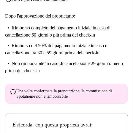
ristoranti come Il Cameo. Scegli questo luogo per un perfetto connubio
tra storia e vita moderna.
Dopo l'approvazione del proprietario:
Rimborso completo del pagamento iniziale
in caso di
cancellazione 60 giorni o più prima del check-in
Rimborso del 50% del pagamento iniziale
in caso di
cancellazione tra 30 e 59 giorni prima del check-in
Non rimborsabile
in caso di cancellazione 29 giorni o meno
prima del check-in
error
Una volta confermata la prenotazione, la commissione di
Spotahome
non è rimborsabile
E ricorda, con questa proprietà avrai: