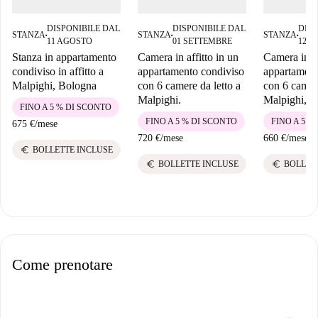
DISPONIBILE DAL
DISPONIBILE DAL
DISP
STANZA
STANZA
STANZA
■
■
■
11 AGOSTO
01 SETTEMBRE
12 
Stanza in appartamento
Camera in affitto in un
Camera in
condiviso in affitto a
appartamento condiviso
appartament
Malpighi, Bologna
con 6 camere da letto a
con 6 camere
Malpighi.
Malpighi, B
FINO A 5 % DI SCONTO
FINO A 5 % DI SCONTO
FINO A 5 %
675 €
/
mese
720 €
/
mese
660 €
/
mese
euro
BOLLETTE INCLUSE
euro
euro
BOLLETTE INCLUSE
BOLLET
Come prenotare