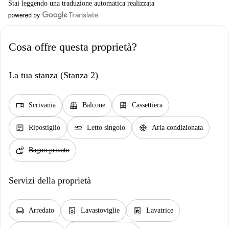
Stai leggendo una traduzione automatica realizzata
Cosa offre questa proprietà?
La tua stanza (Stanza 2)
desk
balcony
dresser
Scrivania
Balcone
Cassettiera
package
airline_seat_flat
ac_unit
Ripostiglio
Letto singolo
Aria condizionata
soap
Bagno privato
Servizi della proprietà
chair
dishwasher_gen
local_laundry_service
Arredato
Lavastoviglie
Lavatrice