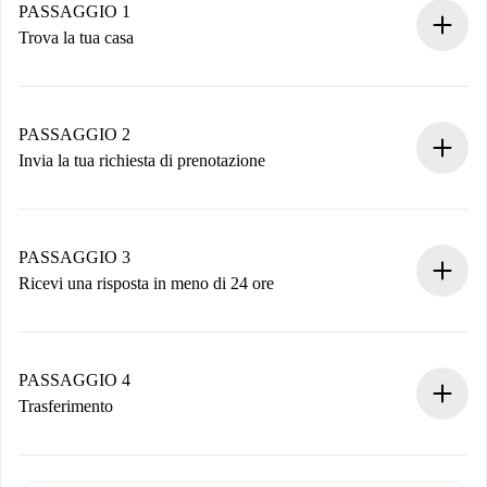
PASSAGGIO 1
Trova la tua casa
Processo di prenotazione 100% online.
Case e Proprietari verificati.
Hai tutte le informazioni necessarie in anticipo.
PASSAGGIO 2
Invia la tua richiesta di prenotazione
Invia dettagli base del tuo profilo e metodo di pagamento.
Ricorda che non ti addebiteremo nulla finché il proprietario
non accetta.
PASSAGGIO 3
Ricevi una risposta in meno di 24 ore
Il proprietario ha fino a 24 ore per confermare.
Se accettata, ti addebiteremo il pagamento e ti metteremo in
contatto con il proprietario.
PASSAGGIO 4
Se rifiutata: non ti addebiteremo nulla e ti proporremo
Trasferimento
alternative.
Concorda con il proprietario i dettagli del tuo arrivo, ritiro
Documenti richiesti se la proprietà è “
Spotahome plus
”.
delle chiavi, ecc.
Documento d'identità o Passaporto