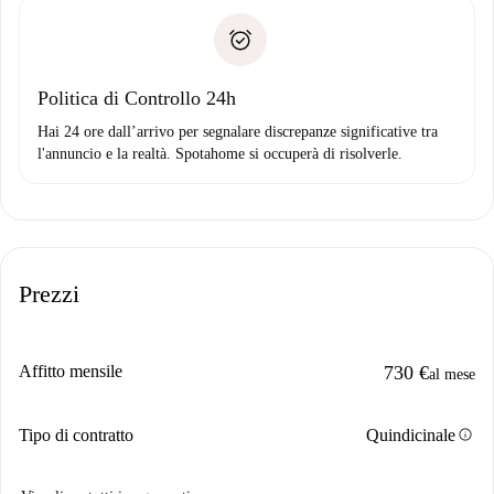
Spotahome trasferirà il primo pagamento al proprietario
Prova di solvibilità
solo se non segnali problemi.
Domiciliazione del pagamento
Politica di Controllo 24h
Hai 24 ore dall’arrivo per segnalare discrepanze significative tra
l'annuncio e la realtà. Spotahome si occuperà di risolverle.
Prezzi
Affitto mensile
730 €
al mese
info
Tipo di contratto
Quindicinale