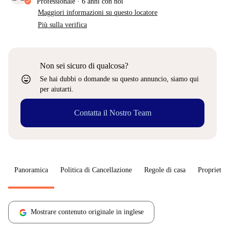
Professionale
·
6 anni
con noi
Maggiori informazioni su questo locatore
Più sulla verifica
Non sei sicuro di qualcosa?
sentiment_very_satisfied
Se hai dubbi o domande su questo annuncio, siamo qui
per aiutarti.
Contatta il Nostro Team
Panoramica
Politica di Cancellazione
Regole di casa
Proprietar
Mostrare contenuto originale in inglese