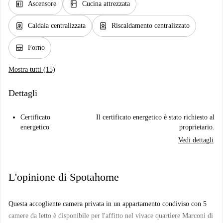
elevator
kitchen
Ascensore
Cucina attrezzata
water_heater
water_heater
Caldaia centralizzata
Riscaldamento centralizzato
oven_gen
Forno
Mostra tutti (15)
Dettagli
Certificato
Il certificato energetico è stato richiesto al
energetico
proprietario.
Vedi dettagli
L'opinione di Spotahome
Questa accogliente camera privata in un appartamento condiviso con 5
camere da letto è disponibile per l'affitto nel vivace quartiere Marconi di