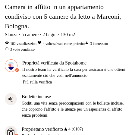
Camera in affitto in un appartamento
condiviso con 5 camere da letto a Marconi,
Bologna.
Stanza
5
camere
2
bagni
130
m2
visibility
favorite
person
162
visualizzazioni
4
volte salvato come preferito
3
interessato
ios_share
3
volte condiviso
Proprietà verificata da Spotahome
Il nostro team ha verificato la casa per assicurarsi che ottieni
esattamente ciò che vedi nell'annuncio.
Più sulla verifica
Bollette incluse
euro
Goditi una vita senza preoccupazioni con le bollette incluse,
che coprono l'affitto e le utenze per un'esperienza di affitto
senza problemi.
star
Proprietario verificato
4 (6107)