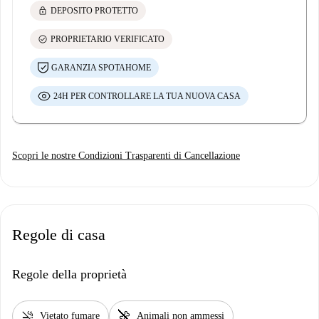
lock
DEPOSITO PROTETTO
check_circle
PROPRIETARIO VERIFICATO
GARANZIA SPOTAHOME
24H PER CONTROLLARE LA TUA NUOVA CASA
Scopri le nostre Condizioni Trasparenti di Cancellazione
Regole di casa
Regole della proprietà
smoke_free
pet_supplies
Vietato fumare
Animali non ammessi