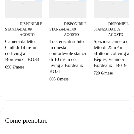
DISPONIBILE
DISPONIBILE
DISPONIBILE
STANZA
DAL 09
STANZA
DAL 09
STANZA
DAL 09
■
■
■
AGOSTO
AGOSTO
AGOSTO
Camera da letto
Trasferisciti subito
Spaziosa camera da
Chill di 14 m² in
in questa
letto di 25 m² in
co-living a
confortevole stanza
affitto in coliving a
Bordeaux - BO33
di 10 m² in co-
Bègles, vicino a
living a Bordeaux -
Bordeaux - B019
690 €
/
mese
BO31
720 €
/
mese
605 €
/
mese
Come prenotare