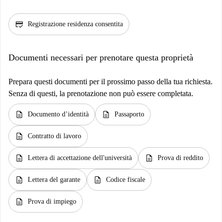
credit_score
Registrazione residenza consentita
Documenti necessari per prenotare questa proprietà
Prepara questi documenti per il prossimo passo della tua richiesta.
Senza di questi, la prenotazione non può essere completata.
description
description
Documento d’identità
Passaporto
description
Contratto di lavoro
description
description
Lettera di accettazione dell'università
Prova di reddito
description
description
Lettera del garante
Codice fiscale
description
Prova di impiego