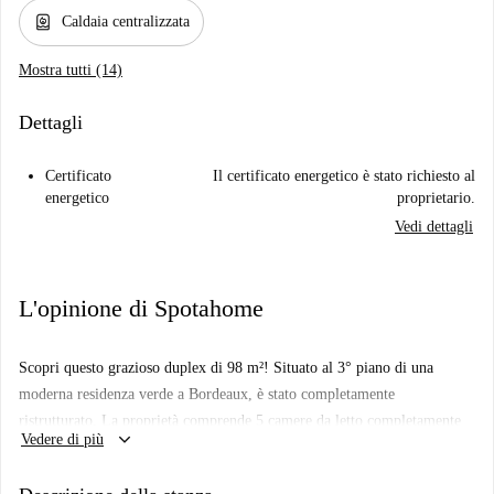
water_heater
Caldaia centralizzata
Mostra tutti (14)
Dettagli
Certificato
Il certificato energetico è stato richiesto al
energetico
proprietario.
Vedi dettagli
L'opinione di Spotahome
Scopri questo grazioso duplex di 98 m²! Situato al 3° piano di una
moderna residenza verde a Bordeaux, è stato completamente
ristrutturato. La proprietà comprende 5 camere da letto completamente
keyboard_arrow_down
Vedere di più
attrezzate che vanno da 10 m² a 13 m², una cucina, 2 docce e 2 bagni
separati. La sua posizione privilegiata offre un ambiente di vita