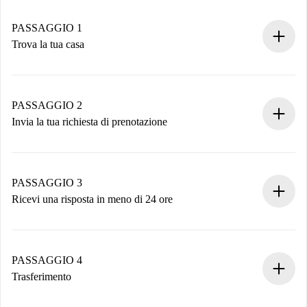
PASSAGGIO 1
Trova la tua casa
Processo di prenotazione 100% online.
Case e Proprietari verificati.
Hai tutte le informazioni necessarie in anticipo.
PASSAGGIO 2
Invia la tua richiesta di prenotazione
Invia dettagli base del tuo profilo e metodo di pagamento.
Ricorda che non ti addebiteremo nulla finché il proprietario
non accetta.
PASSAGGIO 3
Ricevi una risposta in meno di 24 ore
Il proprietario ha fino a 24 ore per confermare.
Se accettata, ti addebiteremo il pagamento e ti metteremo in
contatto con il proprietario.
PASSAGGIO 4
Se rifiutata: non ti addebiteremo nulla e ti proporremo
Trasferimento
alternative.
Concorda con il proprietario i dettagli del tuo arrivo, ritiro