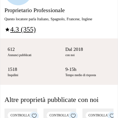
Proprietario Professionale
Questo locatore parla Italiano, Spagnolo, Francese, Inglese
4.3 (355)
star
612
Dal 2018
Annunci pubblicati
con noi
1518
9-15h
Inquilini
Tempo medio di risposta
Altre proprietà pubblicate con noi
CONTROLLATO
CONTROLLATO
CONTROLLATO