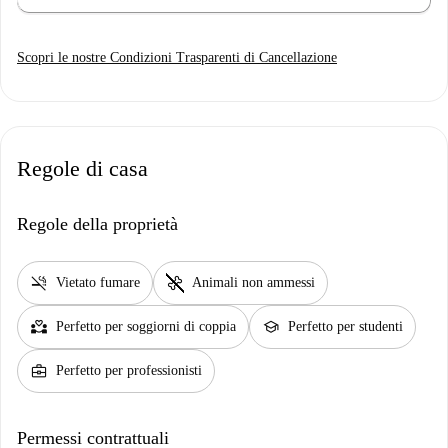
Scopri le nostre Condizioni Trasparenti di Cancellazione
Regole di casa
Regole della proprietà
smoke_free
pet_supplies
Vietato fumare
Animali non ammessi
partner_heart
school
Perfetto per soggiorni di coppia
Perfetto per studenti
business_center
Perfetto per professionisti
Permessi contrattuali