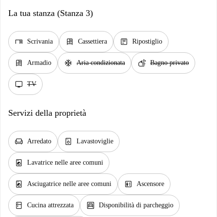
La tua stanza (Stanza 3)
desk
dresser
package
Scrivania
Cassettiera
Ripostiglio
dresser
ac_unit
soap
Armadio
Aria condizionata
Bagno privato
tv
TV
Servizi della proprietà
chair
dishwasher_gen
Arredato
Lavastoviglie
local_laundry_service
Lavatrice nelle aree comuni
local_laundry_service
elevator
Asciugatrice nelle aree comuni
Ascensore
kitchen
garage
Cucina attrezzata
Disponibilità di parcheggio