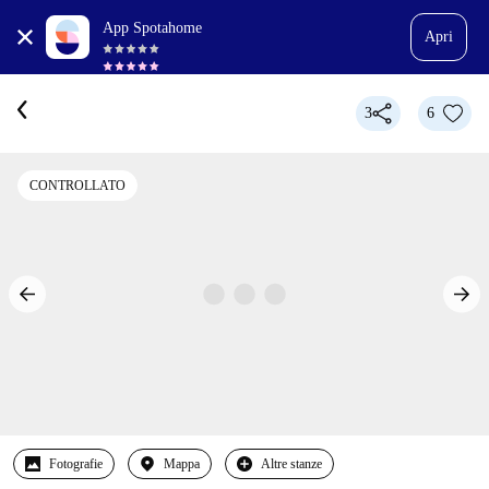
App Spotahome
Apri
3
6
CONTROLLATO
Fotografie
Mappa
Altre stanze