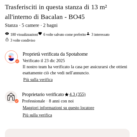
Trasferisciti in questa stanza di 13 m²
all'interno di Bacalan - BO45
Stanza
5
camere
2
bagni
visibility
favorite
person
180
visualizzazioni
6
volte salvato come preferito
3
interessato
ios_share
3
volte condiviso
Proprietà verificata da Spotahome
Verificato il
23 dic 2025
Il nostro team ha verificato la casa per assicurarsi che ottieni
esattamente ciò che vedi nell'annuncio.
Più sulla verifica
star
Proprietario verificato
4.3 (355)
Professionale
·
8 anni
con noi
Maggiori informazioni su questo locatore
Più sulla verifica