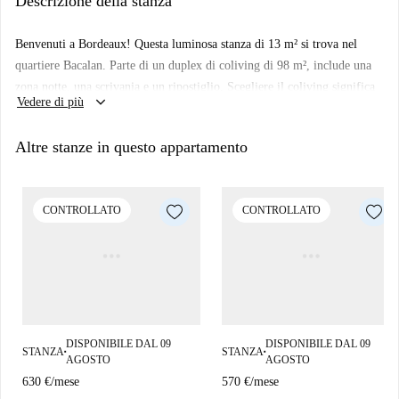
Descrizione della stanza
eccezionalmente piacevole, con un comodo accesso ai trasporti pubblici
proprio a portata di mano.
Benvenuti a Bordeaux! Questa luminosa stanza di 13 m² si trova nel
quartiere Bacalan. Parte di un duplex di coliving di 98 m², include una
zona notte, una scrivania e un ripostiglio. Scegliere il coliving significa
keyboard_arrow_down
Vedere di più
scegliere la comodità: assicurazione sulla casa, internet e spese di utenza
sono inclusi nel tuo affitto mensile. Questa stanza è anche idonea per i
Altre stanze in questo appartamento
benefici APL alle condizioni CAF.
CONTROLLATO
CONTROLLATO
DISPONIBILE DAL 09
DISPONIBILE DAL 09
STANZA
STANZA
■
■
AGOSTO
AGOSTO
630 €
/
mese
570 €
/
mese