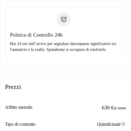
Documenti richiesti se la proprietà è “
Spotahome plus
”.
delle chiavi, ecc.
Documento d'identità o Passaporto
Spotahome trasferirà il primo pagamento al proprietario
Prova di solvibilità
solo se non segnali problemi.
Domiciliazione del pagamento
Politica di Controllo 24h
Hai 24 ore dall’arrivo per segnalare discrepanze significative tra
l'annuncio e la realtà. Spotahome si occuperà di risolverle.
Prezzi
Affitto mensile
630 €
al mese
info
Tipo di contratto
Quindicinale