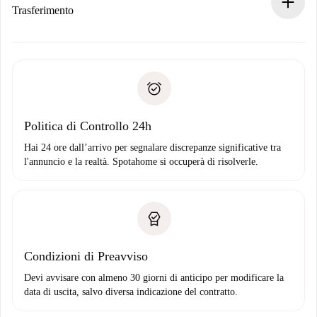
Se rifiutata: non ti addebiteremo nulla e ti proporremo
Trasferimento
alternative.
Concorda con il proprietario i dettagli del tuo arrivo, ritiro
Documenti richiesti se la proprietà è “
Spotahome plus
”.
delle chiavi, ecc.
Documento d'identità o Passaporto
Spotahome trasferirà il primo pagamento al proprietario
Prova di solvibilità
solo se non segnali problemi.
Domiciliazione del pagamento
Politica di Controllo 24h
Hai 24 ore dall’arrivo per segnalare discrepanze significative tra
l'annuncio e la realtà. Spotahome si occuperà di risolverle.
Condizioni di Preavviso
Devi avvisare con almeno 30 giorni di anticipo per modificare la
data di uscita, salvo diversa indicazione del contratto.