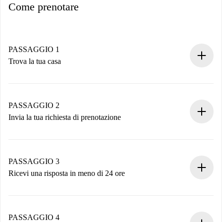
Come prenotare
PASSAGGIO 1
Trova la tua casa
Processo di prenotazione 100% online.
Case e Proprietari verificati.
Hai tutte le informazioni necessarie in anticipo.
PASSAGGIO 2
Invia la tua richiesta di prenotazione
Invia dettagli base del tuo profilo e metodo di pagamento.
Ricorda che non ti addebiteremo nulla finché il proprietario
non accetta.
PASSAGGIO 3
Ricevi una risposta in meno di 24 ore
Il proprietario ha fino a 24 ore per confermare.
Se accettata, ti addebiteremo il pagamento e ti metteremo in
contatto con il proprietario.
PASSAGGIO 4