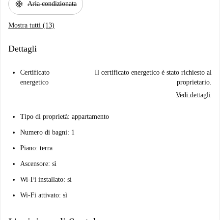
ac_unit
Aria condizionata
Mostra tutti (13)
Dettagli
Certificato
Il certificato energetico è stato richiesto al
energetico
proprietario.
Vedi dettagli
Tipo di proprietà: appartamento
Numero di bagni: 1
Piano: terra
Ascensore: sì
Wi-Fi installato: sì
Wi-Fi attivato: sì