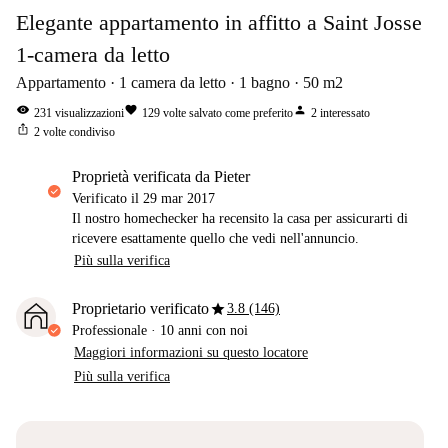
Elegante appartamento in affitto a Saint Josse
1-camera da letto
Appartamento
1
camera da letto
1
bagno
50
m2
visibility
favorite
person
231
visualizzazioni
129
volte salvato come preferito
2
interessato
ios_share
2
volte condiviso
proprietà verificata da Pieter
Verificato il
29 mar 2017
Il nostro homechecker ha recensito la casa per assicurarti di
ricevere esattamente quello che vedi nell'annuncio.
Più sulla verifica
star
Proprietario verificato
3.8 (146)
Professionale
·
10 anni
con noi
Maggiori informazioni su questo locatore
Più sulla verifica