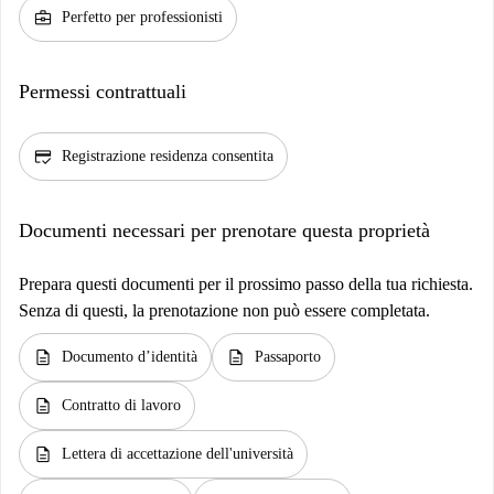
business_center
Perfetto per professionisti
Permessi contrattuali
credit_score
Registrazione residenza consentita
Documenti necessari per prenotare questa proprietà
Prepara questi documenti per il prossimo passo della tua richiesta.
Senza di questi, la prenotazione non può essere completata.
description
description
Documento d’identità
Passaporto
description
Contratto di lavoro
description
Lettera di accettazione dell'università