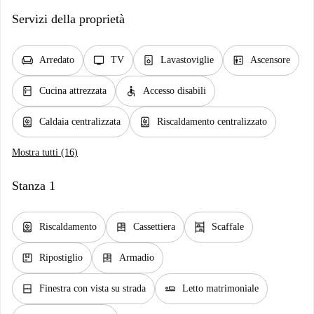
Servizi della proprietà
chair
tv
dishwasher_gen
elevator
Arredato
TV
Lavastoviglie
Ascensore
kitchen
accessible
Cucina attrezzata
Accesso disabili
water_heater
water_heater
Caldaia centralizzata
Riscaldamento centralizzato
Mostra tutti (16)
Stanza 1
water_heater
dresser
shelves
Riscaldamento
Cassettiera
Scaffale
package
dresser
Ripostiglio
Armadio
window_closed
airline_seat_flat
Finestra con vista su strada
Letto matrimoniale