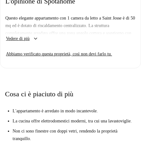
L'opinione di Spotahome
Questo elegante appartamento con 1 camera da letto a Saint Josse è di 50
mq ed è dotato di riscaldamento centralizzato. La struttura
completamente arredato offre una zona angolo cottura e soggiorno con
keyboard_arrow_down
Vedere di più
un televisore e un bagno moderno.
L'appartamento ha una posizione strategica vicino al centro della città e
Abbiamo verificato questa proprietà, così non devi farlo tu.
il quartiere europeo. Questa zona offre tutte le dotazioni che potreste
avere bisogno durante il vostro soggiorno ed è ben collegato al resto
della città con i mezzi pubblici.
Cosa ci è piaciuto di più
L'appartamento è arredato in modo incantevole.
La cucina offre elettrodomestici moderni, tra cui una lavastoviglie.
Non ci sono finestre con doppi vetri, rendendo la proprietà
tranquillo.