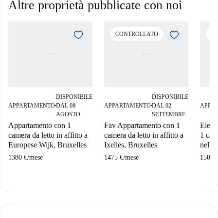
Altre proprietà pubblicate con noi
CONTROLLATO
C
DISPONIBILE
DISPONIBILE
APPARTAMENTO
DAL 08
APPARTAMENTO
DAL 02
APPA
■
■
AGOSTO
SETTEMBRE
Appartamento con 1
Fav Appartamento con 1
Elega
camera da letto in affitto a
camera da letto in affitto a
1 came
Europese Wijk, Bruxelles
Ixelles, Bruxelles
nel q
1380 €
/
mese
1475 €
/
mese
1500 