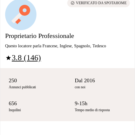
check_circle
VERIFICATO DA SPOTAHOME
Proprietario Professionale
Questo locatore parla Francese, Inglese, Spagnolo, Tedesco
3.8 (146)
star
250
Dal 2016
Annunci pubblicati
con noi
656
9-15h
Inquilini
Tempo medio di risposta