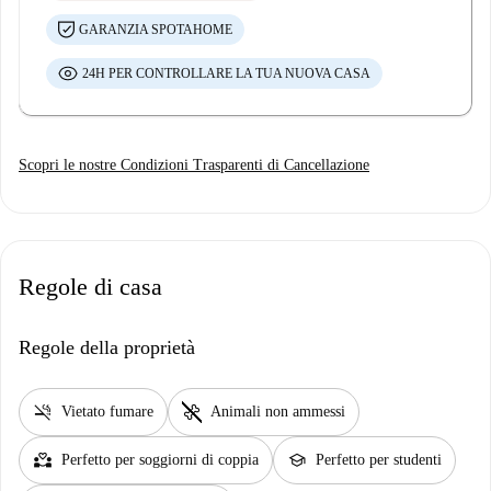
GARANZIA SPOTAHOME
24H PER CONTROLLARE LA TUA NUOVA CASA
Scopri le nostre Condizioni Trasparenti di Cancellazione
Regole di casa
Regole della proprietà
smoke_free
pet_supplies
Vietato fumare
Animali non ammessi
partner_heart
school
Perfetto per soggiorni di coppia
Perfetto per studenti