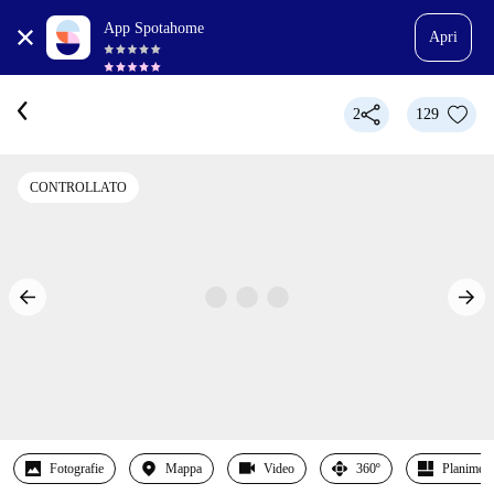
App Spotahome
Apri
2
129
CONTROLLATO
Fotografie
Mappa
Video
360º
Planimetr