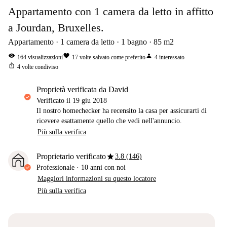
Appartamento con 1 camera da letto in affitto
a Jourdan, Bruxelles.
Appartamento
1
camera da letto
1
bagno
85
m2
visibility
favorite
person
164
visualizzazioni
17
volte salvato come preferito
4
interessato
ios_share
4
volte condiviso
proprietà verificata da David
Verificato il
19 giu 2018
Il nostro homechecker ha recensito la casa per assicurarti di
ricevere esattamente quello che vedi nell'annuncio.
Più sulla verifica
star
Proprietario verificato
3.8 (146)
Professionale
·
10 anni
con noi
Maggiori informazioni su questo locatore
Più sulla verifica