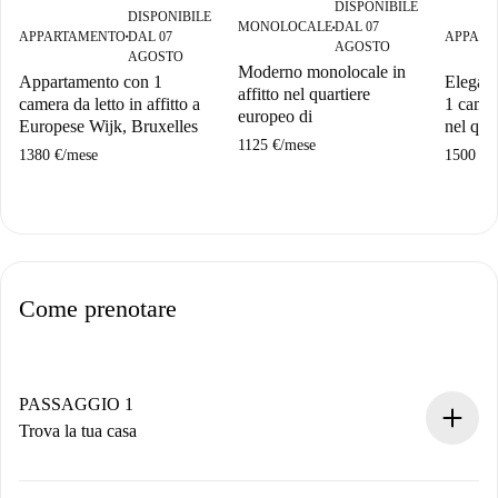
DISPONIBILE
DISPONIBILE
MONOLOCALE
DAL 07
■
APPARTAMENTO
DAL 07
APPART
■
AGOSTO
AGOSTO
Moderno monolocale in
Appartamento con 1
Elegant
affitto nel quartiere
camera da letto in affitto a
1 camera
europeo di
Europese Wijk, Bruxelles
nel qua
1125 €
/
mese
1380 €
/
mese
1500 €
/
Come prenotare
PASSAGGIO 1
Trova la tua casa
Processo di prenotazione 100% online.