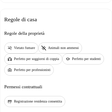
Regole di casa
Regole della proprietà
smoke_free
pet_supplies
Vietato fumare
Animali non ammessi
partner_heart
school
Perfetto per soggiorni di coppia
Perfetto per studenti
business_center
Perfetto per professionisti
Permessi contrattuali
credit_score
Registrazione residenza consentita