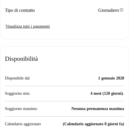
info
Tipo di contratto
Giornaliero
Visualizza tutti i pagamenti
Disponibilità
Disponibile dal
1 gennaio 2028
Soggiorno min.
4 mesi (120 giorni).
Soggiorno massimo
Nessuna permanenza massima
Calendario aggiornato
(Calendario aggiornato 8 giorni fa)