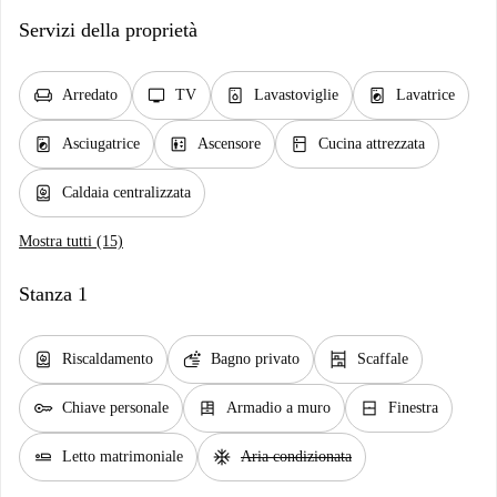
Servizi della proprietà
chair
tv
dishwasher_gen
local_laundry_service
Arredato
TV
Lavastoviglie
Lavatrice
local_laundry_service
elevator
kitchen
Asciugatrice
Ascensore
Cucina attrezzata
water_heater
Caldaia centralizzata
Mostra tutti (15)
Stanza 1
water_heater
soap
shelves
Riscaldamento
Bagno privato
Scaffale
key
dresser
window_closed
Chiave personale
Armadio a muro
Finestra
airline_seat_flat
ac_unit
Letto matrimoniale
Aria condizionata