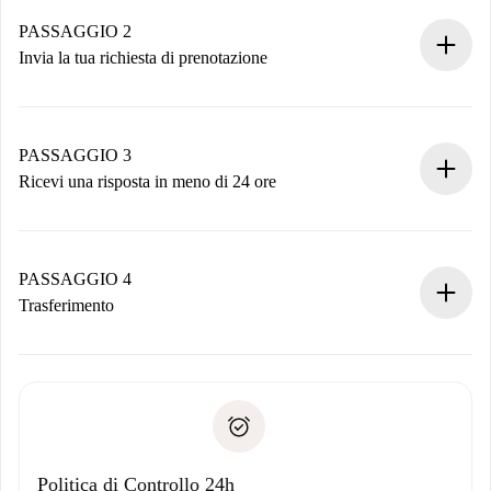
Case e Proprietari verificati.
Hai tutte le informazioni necessarie in anticipo.
PASSAGGIO 2
Invia la tua richiesta di prenotazione
Invia dettagli base del tuo profilo e metodo di pagamento.
Ricorda che non ti addebiteremo nulla finché il proprietario
non accetta.
PASSAGGIO 3
Ricevi una risposta in meno di 24 ore
Il proprietario ha fino a 24 ore per confermare.
Se accettata, ti addebiteremo il pagamento e ti metteremo in
contatto con il proprietario.
PASSAGGIO 4
Se rifiutata: non ti addebiteremo nulla e ti proporremo
Trasferimento
alternative.
Concorda con il proprietario i dettagli del tuo arrivo, ritiro
Documenti richiesti se la proprietà è “
Spotahome plus
”.
delle chiavi, ecc.
Documento d'identità o Passaporto
Spotahome trasferirà il primo pagamento al proprietario
Prova di solvibilità
solo se non segnali problemi.
Domiciliazione del pagamento
Politica di Controllo 24h