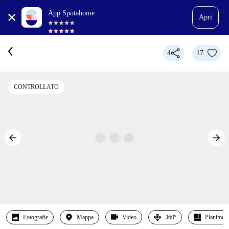
App Spotahome
Apri
4
17
CONTROLLATO
Fotografie
Mappa
Video
360º
Planimetr