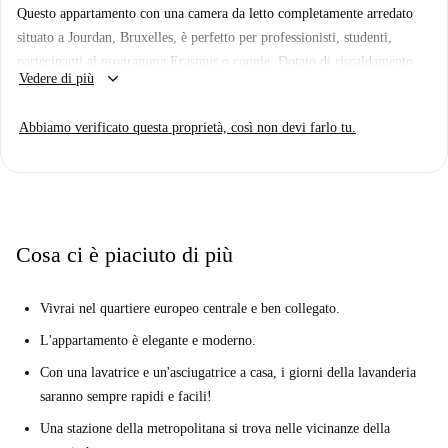
Questo appartamento con una camera da letto completamente arredato
situato a Jourdan, Bruxelles, è perfetto per professionisti, studenti,
partecipanti al programma Erasmus o coppie. Dotato di riscaldamento
keyboard_arrow_down
Vedere di più
centralizzato, cucina completamente attrezzata, lavatrice e asciugatrice
private, lavastoviglie, forno e TV, l'appartamento offre tutti i comfort
Abbiamo verificato questa proprietà, così non devi farlo tu.
moderni necessari. La biancheria da letto è inclusa nell'affitto. Sebbene
le bollette non siano incluse, i proprietari di Spotahome si sottopongono
a rigorosi controlli di sicurezza, garantendo affidabilità e qualità.
Il quartiere di Jourdan offre la vicinanza ad affascinanti attrazioni
turistiche come il murale Together4Forests, il Muro di Berlino e il
Cosa ci è piaciuto di più
murale The Future Is Europe, tra gli altri, tutti raggiungibili a piedi.
Vivi il vivace stile di vita di Bruxelles in questo fantastico appartamento.
Vivrai nel quartiere europeo centrale e ben collegato.
Prenota ora con Spotahome!
L'appartamento è elegante e moderno.
Con una lavatrice e un'asciugatrice a casa, i giorni della lavanderia
saranno sempre rapidi e facili!
Una stazione della metropolitana si trova nelle vicinanze della